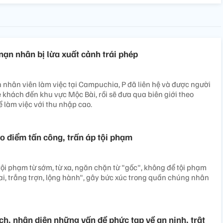
 nạn nhân bị lừa xuất cảnh trái phép
 nhân viên làm việc tại Campuchia, P đã liên hệ và được người
 khách đến khu vực Mộc Bài, rồi sẽ đưa qua biên giới theo
 làm việc với thu nhập cao.
o điểm tấn công, trấn áp tội phạm
ội phạm từ sớm, từ xa, ngăn chặn từ "gốc", không để tội phạm
i, trắng trợn, lộng hành", gây bức xúc trong quần chúng nhân
ch, nhận diện những vấn đề phức tạp về an ninh, trật