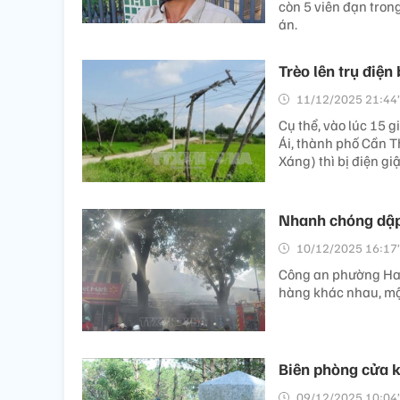
còn 5 viên đạn tron
án.
Trèo lên trụ điệ
11/12/2025 21:44’
Cụ thể, vào lúc 15 
Ái, thành phố Cần Th
Xáng) thì bị điện giậ
Nhanh chóng dập 
10/12/2025 16:17’
Công an phường Hai 
hàng khác nhau, một
Biên phòng cửa k
09/12/2025 10:04’