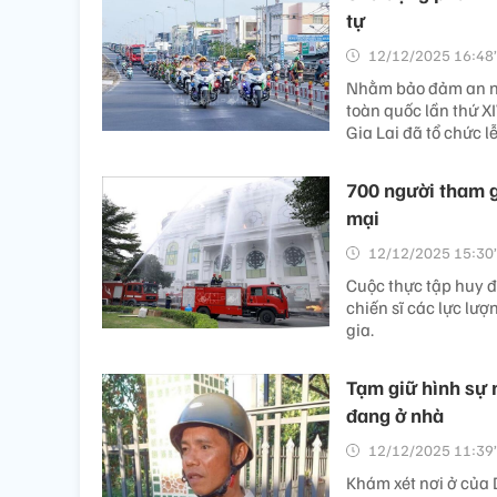
tự
12/12/2025 16:48’
Nhằm bảo đảm an ninh
toàn quốc lần thứ 
Gia Lai đã tổ chức l
700 người tham gi
mại
12/12/2025 15:30’
Cuộc thực tập huy đ
chiến sĩ các lực lư
gia.
Tạm giữ hình sự 
đang ở nhà
12/12/2025 11:39’
Khám xét nơi ở của 