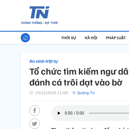
THỜI SỰ
XÃ HỘI
PHÁP LUẬT
An ninh trật tự
Tổ chức tìm kiếm ngư dân
đánh cá trôi dạt vào bờ
19/12/2025 11:00’
Quảng Trị