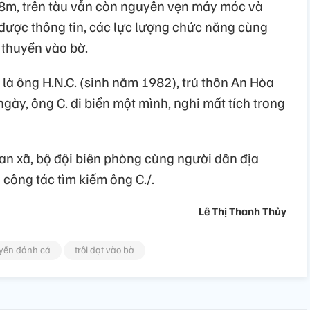
,8m, trên tàu vẫn còn nguyên vẹn máy móc và
 được thông tin, các lực lượng chức năng cùng
 thuyền vào bờ.
 là ông H.N.C. (sinh năm 1982), trú thôn An Hòa
gày, ông C. đi biển một mình, nghi mất tích trong
an xã, bộ đội biên phòng cùng người dân địa
 công tác tìm kiếm ông C./.
Lê Thị Thanh Thủy
yền đánh cá
trôi dạt vào bờ