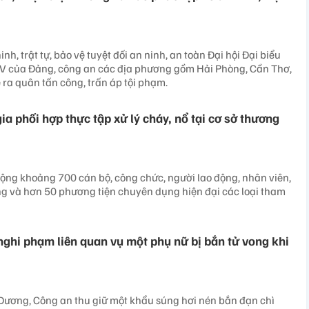
, trật tự, bảo vệ tuyệt đối an ninh, an toàn Đại hội Đại biểu
XIV của Đảng, công an các địa phương gồm Hải Phòng, Cần Thơ,
ễ ra quân tấn công, trấn áp tội phạm.
a phối hợp thực tập xử lý cháy, nổ tại cơ sở thương
ộng khoảng 700 cán bộ, công chức, người lao động, nhân viên,
ợng và hơn 50 phương tiện chuyên dụng hiện đại các loại tham
nghi phạm liên quan vụ một phụ nữ bị bắn tử vong khi
Dương, Công an thu giữ một khẩu súng hơi nén bắn đạn chì