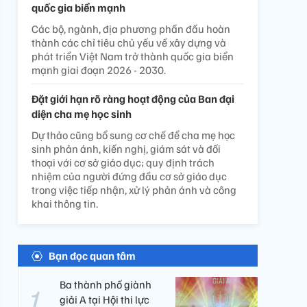
quốc gia biển mạnh
Các bộ, ngành, địa phương phấn đấu hoàn
thành các chỉ tiêu chủ yếu về xây dựng và
phát triển Việt Nam trở thành quốc gia biển
mạnh giai đoạn 2026 - 2030.
Đặt giới hạn rõ ràng hoạt động của Ban đại
diện cha mẹ học sinh
Dự thảo cũng bổ sung cơ chế để cha mẹ học
sinh phản ánh, kiến nghị, giám sát và đối
thoại với cơ sở giáo dục; quy định trách
nhiệm của người đứng đầu cơ sở giáo dục
trong việc tiếp nhận, xử lý phản ánh và công
khai thông tin.
Bạn đọc quan tâm
Ba thành phố giành
giải A tại Hội thi lực