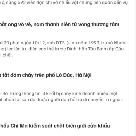
g ổ, cùng 592 viên đạn chì và nhiều vật chứng liên quan đến vụ
n bắt ong vò vẽ, nam thanh niên tử vong thương tâm
giờ 30 phút ngày 10/12, anh D.T.N (sinh năm 1999, trú xã Nhơn
ơ) leo lên trụ điện cao thế trước Đình thần Tân Bình (ấp Cầu
t chết.
tắt đám cháy trên phố Lò Đúc, Hà Nội
Bà Trưng thông tin, 3 ki-ốt bị cháy kinh doanh nhiều mặt
 phần tài sản đã được người dân hỗ trợ di chuyển ra ngoài.
hẩu Chi Ma kiểm soát chặt biên giới cửa khẩu