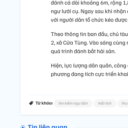
đánh cá dài khoảng 6m, rộng 1
ngư lưới cụ. Ngay sau khi nhận
với người dân tổ chức kéo được
Theo thông tin ban đầu, chủ tàu
2, xã Cửa Tùng. Vào sáng cùng n
quá trình đánh bắt hải sản.
Hiện, lực lượng dân quân, công 
phương đang tích cực triển khai
Từ khóa:
tìm kiếm ngư dân
mất tích
thu
Tin liên quan