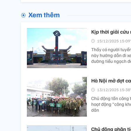
Xem thêm
Kịp thời giải cứu
15/12/2025 15:09’
Thấy có người tuyển
này hướng dẫn đi xe
đường tiểu ngạch để
Hà Nội mở đợt ca
13/12/2025 15:38’
Chủ động tấn công t
hoạt động "công kha
dân
Chủ động phân tí