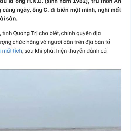
àu là ông H.N.C. (sinh năm 1982), trú thôn An
 cùng ngày, ông C. đi biển một mình, nghi mất
ải sản.
tỉnh Quảng Trị cho biết, chính quyền địa
ượng chức năng và người dân trên địa bàn tổ
 mất tích
, sau khi phát hiện thuyền đánh cá