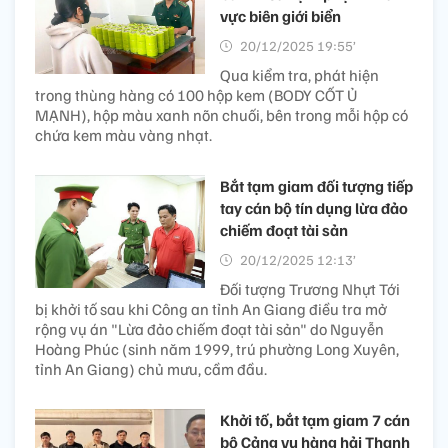
vực biên giới biển
20/12/2025 19:55’
Qua kiểm tra, phát hiện
trong thùng hàng có 100 hộp kem (BODY CỐT Ủ
MẠNH), hộp màu xanh nõn chuối, bên trong mỗi hộp có
chứa kem màu vàng nhạt.
Bắt tạm giam đối tượng tiếp
tay cán bộ tín dụng lừa đảo
chiếm đoạt tài sản
20/12/2025 12:13’
Đối tượng Trương Nhựt Tới
bị khởi tố sau khi Công an tỉnh An Giang điều tra mở
rộng vụ án "Lừa đảo chiếm đoạt tài sản" do Nguyễn
Hoàng Phúc (sinh năm 1999, trú phường Long Xuyên,
tỉnh An Giang) chủ mưu, cầm đầu.
Khởi tố, bắt tạm giam 7 cán
bộ Cảng vụ hàng hải Thanh