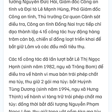
tướng Nguyễn Đức Hải, Giám đốc Công an
tỉnh và Đại tá Lê Mạnh Hùng, Phó Giám đốc
Công an tỉnh, Thủ trưởng Cơ quan Cảnh sát
điều tra, Công an tỉnh Đồng Nai trực tiếp chỉ
đạo thành lập 4 tổ công tác huy động hàng
trăm cán bộ, chiến sĩ đồng loạt triển khai để
bắt giữ Lâm và các đầu mối tiêu thụ.
Các tổ công tác đã lần lượt bắt Lê Thị Ngọc
Hạnh (sinh năm 1982, ngụ xã Trảng Bom) để
điều tra về hành vi mua bán trái phép chất
ma túy, thu giữ 2 gói ma túy; bắt Huỳnh
Tùng Dương (sinh năm 1994, ngụ xã Hưng
Thịnh) về hành vi tàng trữ trái phép chất ma
túy; đồng thời bắt đối tượng Nguyễn Phạm
Ngọc Lâm, thu giữ tang vật gồm 6kg ma túy,