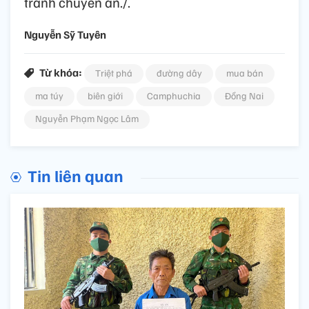
tranh chuyên án./.
Nguyễn Sỹ Tuyên
Từ khóa:
Triệt phá
đường dây
mua bán
ma túy
biên giới
Camphuchia
Đồng Nai
Nguyễn Phạm Ngọc Lâm
Tin liên quan