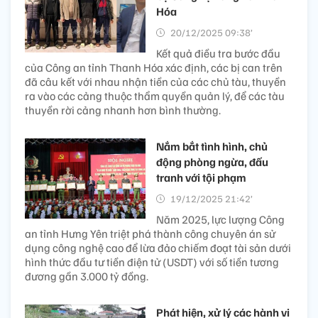
Hóa
20/12/2025 09:38’
Kết quả điều tra bước đầu
của Công an tỉnh Thanh Hóa xác định, các bị can trên
đã câu kết với nhau nhận tiền của các chủ tàu, thuyền
ra vào các cảng thuộc thẩm quyền quản lý, để các tàu
thuyền rời cảng nhanh hơn bình thường.
Nắm bắt tình hình, chủ
động phòng ngừa, đấu
tranh với tội phạm
19/12/2025 21:42’
Năm 2025, lực lượng Công
an tỉnh Hưng Yên triệt phá thành công chuyên án sử
dụng công nghệ cao để lừa đảo chiếm đoạt tài sản dưới
hình thức đầu tư tiền điện tử (USDT) với số tiền tương
đương gần 3.000 tỷ đồng.
Phát hiện, xử lý các hành vi