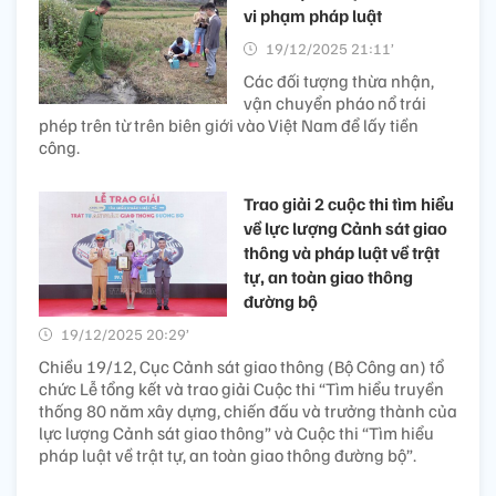
vi phạm pháp luật
19/12/2025 21:11’
Các đối tượng thừa nhận,
vận chuyển pháo nổ trái
phép trên từ trên biên giới vào Việt Nam để lấy tiền
công.
Trao giải 2 cuộc thi tìm hiểu
về lực lượng Cảnh sát giao
thông và pháp luật về trật
tự, an toàn giao thông
đường bộ
19/12/2025 20:29’
Chiều 19/12, Cục Cảnh sát giao thông (Bộ Công an) tổ
chức Lễ tổng kết và trao giải Cuộc thi “Tìm hiểu truyền
thống 80 năm xây dựng, chiến đấu và trưởng thành của
lực lượng Cảnh sát giao thông” và Cuộc thi “Tìm hiểu
pháp luật về trật tự, an toàn giao thông đường bộ”.