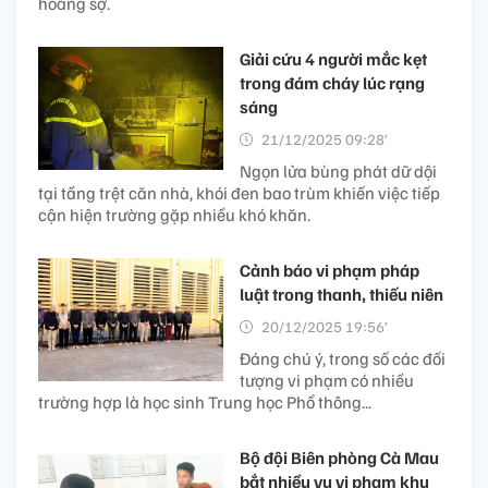
hoảng sợ.
Giải cứu 4 người mắc kẹt
trong đám cháy lúc rạng
sáng
21/12/2025 09:28’
Ngọn lửa bùng phát dữ dội
tại tầng trệt căn nhà, khói đen bao trùm khiến việc tiếp
cận hiện trường gặp nhiều khó khăn.
Cảnh báo vi phạm pháp
luật trong thanh, thiếu niên
20/12/2025 19:56’
Đáng chú ý, trong số các đối
tượng vi phạm có nhiều
trường hợp là học sinh Trung học Phổ thông...
Bộ đội Biên phòng Cà Mau
bắt nhiều vụ vi phạm khu