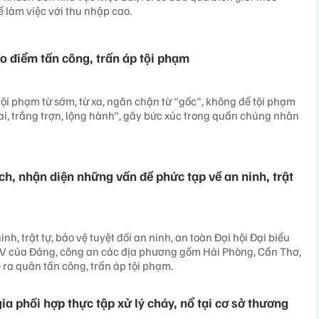
 làm việc với thu nhập cao.
o điểm tấn công, trấn áp tội phạm
ội phạm từ sớm, từ xa, ngăn chặn từ "gốc", không để tội phạm
i, trắng trợn, lộng hành", gây bức xúc trong quần chúng nhân
ch, nhận diện những vấn đề phức tạp về an ninh, trật
, trật tự, bảo vệ tuyệt đối an ninh, an toàn Đại hội Đại biểu
XIV của Đảng, công an các địa phương gồm Hải Phòng, Cần Thơ,
ễ ra quân tấn công, trấn áp tội phạm.
a phối hợp thực tập xử lý cháy, nổ tại cơ sở thương