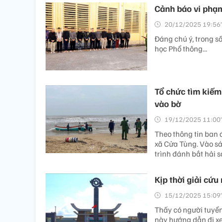
Cảnh báo vi phạm
20/12/2025 19:56’
Đáng chú ý, trong s
học Phổ thông...
Tổ chức tìm kiếm 
vào bờ
19/12/2025 11:00’
Theo thông tin ban đ
xã Cửa Tùng. Vào sá
trình đánh bắt hải s
Kịp thời giải cứu
15/12/2025 15:09’
Thấy có người tuyển
này hướng dẫn đi xe