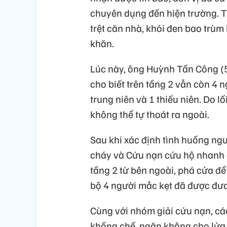
chuyên dụng đến hiện trường. T
trệt căn nhà, khói đen bao trùm
khăn.
Lúc này, ông Huỳnh Tấn Công (56
cho biết trên tầng 2 vẫn còn 4 n
trung niên và 1 thiếu niên. Do l
không thể tự thoát ra ngoài.
Sau khi xác định tình huống ng
cháy và Cứu nạn cứu hộ nhanh c
tầng 2 từ bên ngoài, phá cửa để
bộ 4 người mắc kẹt đã được đưa
Cùng với nhóm giải cứu nạn, cá
khống chế, ngăn không cho lửa