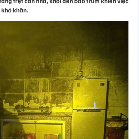
tầng trệt căn nhà, khói đen bao trùm khiến việc
u khó khăn.