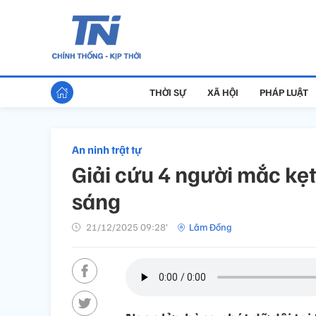
THỜI SỰ
XÃ HỘI
PHÁP LUẬT
An ninh trật tự
Giải cứu 4 người mắc kẹ
sáng
21/12/2025 09:28’
Lâm Đồng