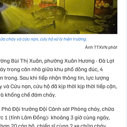
a cháy và cứu nạn, cứu hộ xử lý hiện trường.
Ảnh TTXVN phát
ường Bùi Thị Xuân, phường Xuân Hương - Đà Lạt
háy trong căn nhà giữa khu phố đông đúc, 4
 trong. Sau khi tiếp nhận thông tin, lực lượng
và Cứu nạn, cứu hộ đã kịp thời kịp thời tiếp cận,
và khống chế đám cháy.
 Phó Đội trưởng Đội Cảnh sát Phòng cháy, chữa
c 1 (tỉnh Lâm Đồng): khoảng 3 giờ cùng ngày,
 hơn 20 cán bộ, chiến sĩ cùng 2 xe chữa cháy