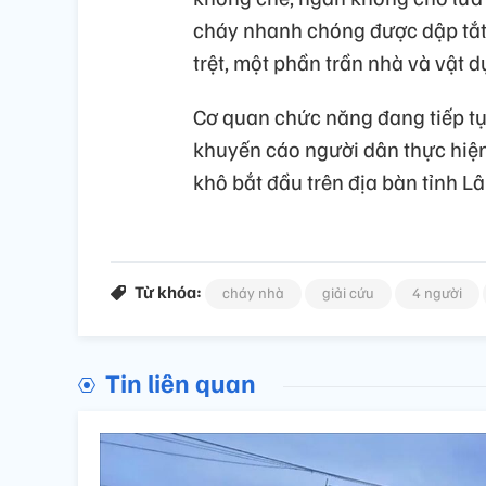
cháy nhanh chóng được dập tắt, 
trệt, một phần trần nhà và vật d
Cơ quan chức năng đang tiếp tụ
khuyến cáo người dân thực hiệ
khô bắt đầu trên địa bàn tỉnh 
Từ khóa:
cháy nhà
giải cứu
4 người
Tin liên quan