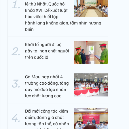
lệ thứ Nhất, Quốc hội
khóa XVI: Đề xuất luật
hóa việc thiết lập
hành lang không gian, tầm nhìn hướng
biển
Khởi tố người đi bộ
gây tai nạn chết người
trên quốc lộ
Cà Mau hợp nhất 4
trường cao đẳng, tăng
quy mô đào tạo nhân
lực chất lượng cao
Đổi mới công tác kiểm
điểm, đánh giá chất
lượng tập thể, cá nhân