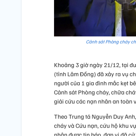
Cảnh sát Phòng cháy chữ
Khoảng 3 giờ ngày 21/12, tại đ
(tỉnh Lâm Đồng) đã xảy ra vụ c
người của 1 gia đình mắc kẹt bên
Cảnh sát Phòng cháy, chữa cháy 
giải cứu các nạn nhân an toàn 
Theo Trung tá Nguyễn Duy Anh,
cháy và Cứu nạn, cứu hộ khu vự
nhận được tin báo, đơn vị đã cử