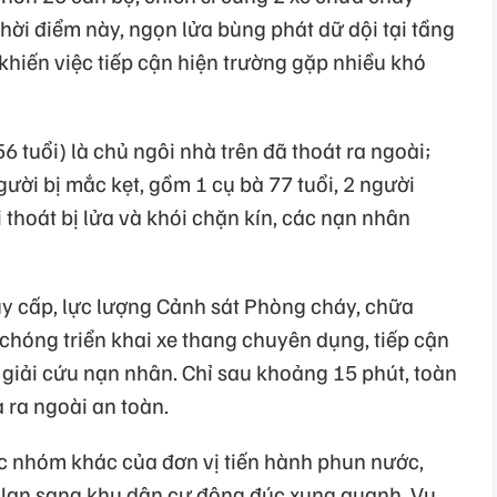
hời điểm này, ngọn lửa bùng phát dữ dội tại tầng
 khiến việc tiếp cận hiện trường gặp nhiều khó
 tuổi) là chủ ngôi nhà trên đã thoát ra ngoài;
gười bị mắc kẹt, gồm 1 cụ bà 77 tuổi, 2 người
ối thoát bị lửa và khói chặn kín, các nạn nhân
uy cấp, lực lượng Cảnh sát Phòng cháy, chữa
hóng triển khai xe thang chuyên dụng, tiếp cận
 giải cứu nạn nhân. Chỉ sau khoảng 15 phút, toàn
 ra ngoài an toàn.
c nhóm khác của đơn vị tiến hành phun nước,
 lan sang khu dân cư đông đúc xung quanh. Vụ