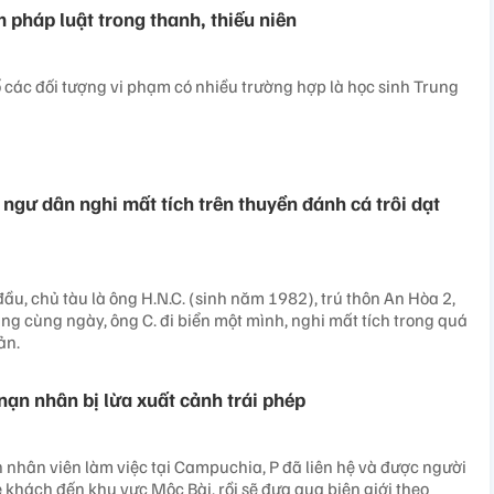
 pháp luật trong thanh, thiếu niên
ố các đối tượng vi phạm có nhiều trường hợp là học sinh Trung
ngư dân nghi mất tích trên thuyền đánh cá trôi dạt
ầu, chủ tàu là ông H.N.C. (sinh năm 1982), trú thôn An Hòa 2,
ng cùng ngày, ông C. đi biển một mình, nghi mất tích trong quá
ản.
 nạn nhân bị lừa xuất cảnh trái phép
 nhân viên làm việc tại Campuchia, P đã liên hệ và được người
 khách đến khu vực Mộc Bài, rồi sẽ đưa qua biên giới theo