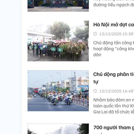
đường tiểu ngạch để
Hà Nội mở đợt ca
13/12/2025 15:38’
Chủ động tấn công t
hoạt động "công kha
dân
Chủ động phân tí
tự
12/12/2025 16:48’
Nhằm bảo đảm an ninh
toàn quốc lần thứ 
Gia Lai đã tổ chức l
700 người tham gi