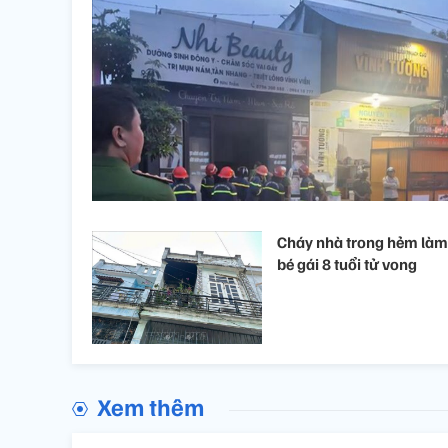
Cháy nhà trong hẻm làm
bé gái 8 tuổi tử vong
Xem thêm