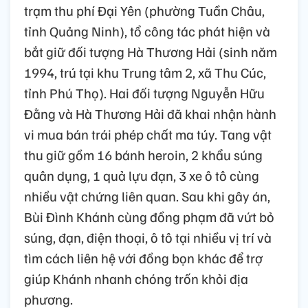
trạm thu phí Đại Yên (phường Tuần Châu,
tỉnh Quảng Ninh), tổ công tác phát hiện và
bắt giữ đối tượng Hà Thương Hải (sinh năm
1994, trú tại khu Trung tâm 2, xã Thu Cúc,
tỉnh Phú Thọ). Hai đối tượng Nguyễn Hữu
Đằng và Hà Thương Hải đã khai nhận hành
vi mua bán trái phép chất ma túy. Tang vật
thu giữ gồm 16 bánh heroin, 2 khẩu súng
quân dụng, 1 quả lựu đạn, 3 xe ô tô cùng
nhiều vật chứng liên quan. Sau khi gây án,
Bùi Đình Khánh cùng đồng phạm đã vứt bỏ
súng, đạn, điện thoại, ô tô tại nhiều vị trí và
tìm cách liên hệ với đồng bọn khác để trợ
giúp Khánh nhanh chóng trốn khỏi địa
phương.