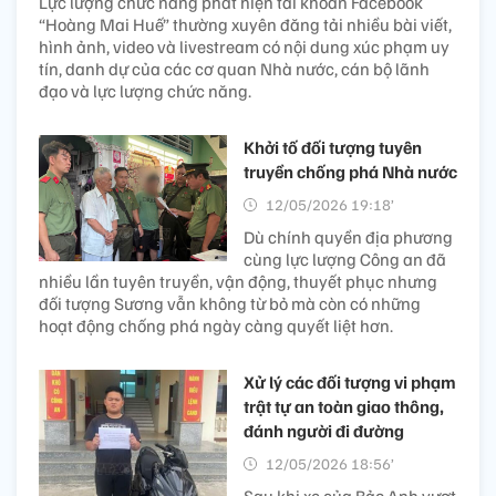
Lực lượng chức năng phát hiện tài khoản Facebook
“Hoàng Mai Huế” thường xuyên đăng tải nhiều bài viết,
hình ảnh, video và livestream có nội dung xúc phạm uy
tín, danh dự của các cơ quan Nhà nước, cán bộ lãnh
đạo và lực lượng chức năng.
Khởi tố đối tượng tuyên
truyền chống phá Nhà nước
12/05/2026 19:18’
Dù chính quyền địa phương
cùng lực lượng Công an đã
nhiều lần tuyên truyền, vận động, thuyết phục nhưng
đối tượng Sương vẫn không từ bỏ mà còn có những
hoạt động chống phá ngày càng quyết liệt hơn.
Xử lý các đối tượng vi phạm
trật tự an toàn giao thông,
đánh người đi đường
12/05/2026 18:56’