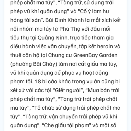
phép chất ma túy”, “Tàng trữ, sử dụng trái
phép vũ khí quân dụng” và “Cố ý làm hư
hỏng tài sản”. Bùi Đình Khánh là mắt xích kết
nối nhóm ma túy từ Phú Thọ với đầu mối
tiêu thụ tại Quảng Ninh, trực tiếp tham gia
điều hành việc vận chuyển, tập kết heroin và
thuê căn hộ tại Chung cư GreenBay Garden
(phường Bãi Cháy) làm nơi cất giấu ma túy,
vũ khí quân dụng để phục vụ hoạt động
phạm tội. 18 bị cáo khác trong vụ án cũng bị
xét xử với các tội “Giết người”, “Mua bán trái
phép chất ma túy”, “Tàng trữ trái phép chất
ma túy”, “Tổ chức sử dụng trái phép chất ma
túy”, “Tàng trữ, vận chuyển trái phép vũ khí
quân dụng”, “Che giấu tội phạm” và một số