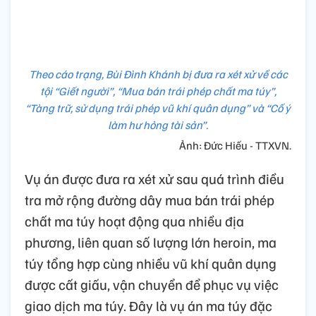
Theo cáo trạng, Bùi Đình Khánh bị đưa ra xét xử về các
tội “Giết người”, “Mua bán trái phép chất ma túy”,
“Tàng trữ, sử dụng trái phép vũ khí quân dụng” và “Cố ý
làm hư hỏng tài sản”.
Ảnh: Đức Hiếu - TTXVN.
Vụ án được đưa ra xét xử sau quá trình điều
tra mở rộng đường dây mua bán trái phép
chất ma túy hoạt động qua nhiều địa
phương, liên quan số lượng lớn heroin, ma
túy tổng hợp cùng nhiều vũ khí quân dụng
được cất giấu, vận chuyển để phục vụ việc
giao dịch ma túy. Đây là vụ án ma túy đặc