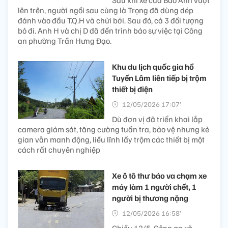
Sau khi xe của Bảo Anh vượt
lên trên, người ngồi sau cùng là Trọng đã dùng dép
đánh vào đầu T.Q.H và chửi bới. Sau đó, cả 3 đối tượng
bỏ đi. Anh H và chị D đã đến trình báo sự việc tại Công
an phường Trần Hưng Đạo.
Khu du lịch quốc gia hồ
Tuyền Lâm liên tiếp bị trộm
thiết bị điện
12/05/2026 17:07’
Dù đơn vị đã triển khai lắp
camera giám sát, tăng cường tuần tra, bảo vệ nhưng kẻ
gian vẫn manh động, liều lĩnh lấy trộm các thiết bị một
cách rất chuyên nghiệp
Xe ô tô thư báo va chạm xe
máy làm 1 người chết, 1
người bị thương nặng
12/05/2026 16:58’