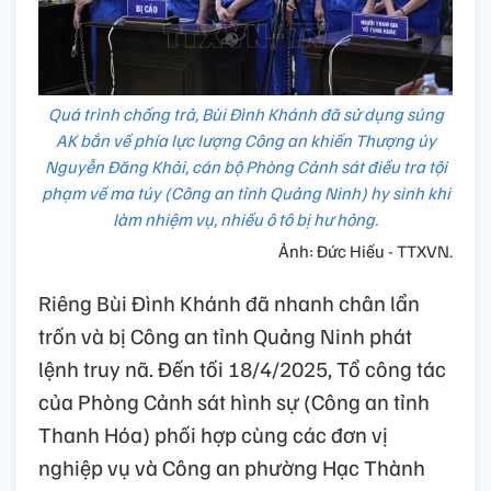
Quá trình chống trả, Bùi Đình Khánh đã sử dụng súng
AK bắn về phía lực lượng Công an khiến Thượng úy
Nguyễn Đăng Khải, cán bộ Phòng Cảnh sát điều tra tội
phạm về ma túy (Công an tỉnh Quảng Ninh) hy sinh khi
làm nhiệm vụ, nhiều ô tô bị hư hỏng.
Ảnh: Đức Hiếu - TTXVN.
Riêng Bùi Đình Khánh đã nhanh chân lẩn
trốn và bị Công an tỉnh Quảng Ninh phát
lệnh truy nã. Đến tối 18/4/2025, Tổ công tác
của Phòng Cảnh sát hình sự (Công an tỉnh
Thanh Hóa) phối hợp cùng các đơn vị
nghiệp vụ và Công an phường Hạc Thành