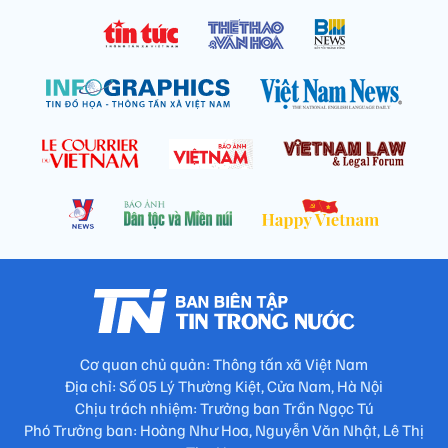
Cơ quan chủ quản: Thông tấn xã Việt Nam
Địa chỉ: Số 05 Lý Thường Kiệt, Cửa Nam, Hà Nội
Chịu trách nhiệm: Trưởng ban Trần Ngọc Tú
Phó Trưởng ban: Hoàng Như Hoa, Nguyễn Văn Nhật, Lê Thị