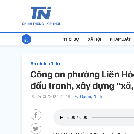
THỜI SỰ
XÃ HỘI
PHÁP LUẬT
An ninh trật tự
Công an phường Liên Hòa
đấu tranh, xây dựng “xã
24/05/2026 21:48’
Quảng Ninh