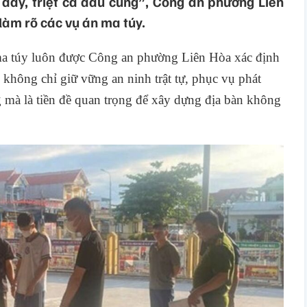
 dây, triệt cả đầu cung”, Công an phường Liên
 làm rõ các vụ án ma túy.
 ma túy luôn được Công an phường Liên Hòa xác định
 không chỉ giữ vững an ninh trật tự, phục vụ phát
ơng mà là tiền đề quan trọng để xây dựng địa bàn không