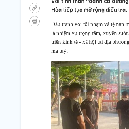
Với tinh thần “đánh cả đường
Hòa tiếp tục mở rộng điều tra,
Đấu tranh với tội phạm và tệ nạn
là nhiệm vụ trọng tâm, xuyên suốt,
triển kinh tế - xã hội tại địa phư
ma tuý.