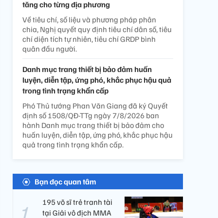
tăng cho từng địa phương
Về tiêu chí, số liệu và phương pháp phân
chia, Nghị quyết quy định tiêu chí dân số, tiêu
chí diện tích tự nhiên, tiêu chí GRDP bình
quân đầu người.
Danh mục trang thiết bị bảo đảm huấn
luyện, diễn tập, ứng phó, khắc phục hậu quả
trong tình trạng khẩn cấp
Phó Thủ tướng Phan Văn Giang đã ký Quyết
định số 1508/QĐ-TTg ngày 7/8/2026 ban
hành Danh mục trang thiết bị bảo đảm cho
huấn luyện, diễn tập, ứng phó, khắc phục hậu
quả trong tình trạng khẩn cấp.
Bạn đọc quan tâm
195 võ sĩ trẻ tranh tài
tại Giải vô địch MMA