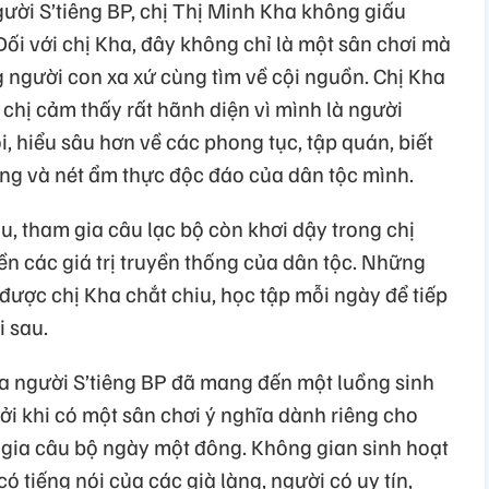
ười S’tiêng BP, chị Thị Minh Kha không giấu
ối với chị Kha, đây không chỉ là một sân chơi mà
 người con xa xứ cùng tìm về cội nguồn. Chị Kha
, chị cảm thấy rất hãnh diện vì mình là người
ỏi, hiểu sâu hơn về các phong tục, tập quán, biết
ng và nét ẩm thực độc đáo của dân tộc mình.
hu, tham gia câu lạc bộ còn khơi dậy trong chị
yền các giá trị truyền thống của dân tộc. Những
 được chị Kha chắt chiu, học tập mỗi ngày để tiếp
i sau.
óa người S’tiêng BP đã mang đến một luồng sinh
ởi khi có một sân chơi ý nghĩa dành riêng cho
 gia câu bộ ngày một đông. Không gian sinh hoạt
có tiếng nói của các già làng, người có uy tín,