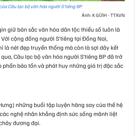
của Câu lạc bộ văn hóa người S'tiêng BP.
Ảnh: K GỬIH - TTXVN
gìn giữ bản sắc văn hóa dân tộc thiểu số luôn là
 Với cộng đồng người S’tiêng tại Đồng Nai,
ỉ là nét đẹp truyền thống mà còn là sợi dây kết
 qua, Câu lạc bộ văn hóa người S’tiêng BP đã trở
p phần bảo tồn và phát huy những giá trị đặc sắc
 Hưng) những buổi tập luyện hăng say của thế hệ
a các nghệ nhân khẳng định sức sống mãnh liệt
 chảy đương đại.