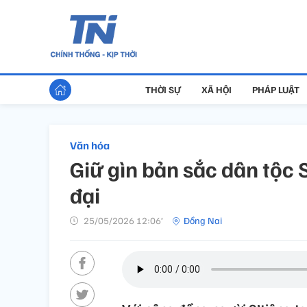
THỜI SỰ
XÃ HỘI
PHÁP LUẬT
Văn hóa
Giữ gìn bản sắc dân tộc 
đại
25/05/2026 12:06’
Đồng Nai