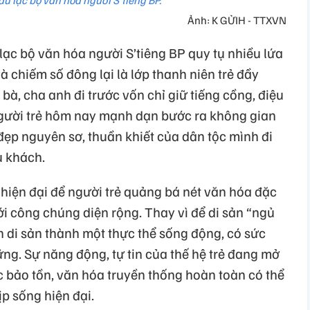
u lạc bộ văn hóa người S'tiêng BP.
Ảnh: K GỬIH - TTXVN
ạc bộ văn hóa người S’tiêng BP quy tụ nhiều lứa
à chiếm số đông lại là lớp thanh niên trẻ đầy
 bà, cha anh đi trước vốn chỉ giữ tiếng cồng, điệu
gười trẻ hôm nay mạnh dạn bước ra không gian
ẹp nguyên sơ, thuần khiết của dân tộc mình đi
u khách.
 hiện đại để người trẻ quảng bá nét văn hóa đặc
i công chúng diện rộng. Thay vì để di sản “ngủ
ến di sản thành một thực thể sống động, có sức
 vững. Sự năng động, tự tin của thế hệ trẻ đang mở
 bảo tồn, văn hóa truyền thống hoàn toàn có thể
p sống hiện đại.