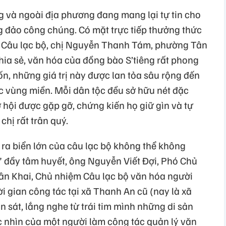
g và ngoài địa phương đang mang lại tự tin cho
ng đảo công chúng. Có mặt trực tiếp thưởng thức
a Câu lạc bộ, chị Nguyễn Thanh Tám, phường Tân
ia sẻ, văn hóa của đồng bào S’tiêng rất phong
n, những giá trị này được lan tỏa sâu rộng đến
c vùng miền. Mỗi dân tộc đều sở hữu nét đặc
cơ hội được gặp gỡ, chứng kiến họ giữ gìn và tự
hị rất trân quý.
ra biển lớn của câu lạc bộ không thể không
 đầy tâm huyết, ông Nguyễn Viết Đợi, Phó Chủ
ân Khai, Chủ nhiệm Câu lạc bộ văn hóa người
ời gian công tác tại xã Thanh An cũ (nay là xã
n sát, lắng nghe từ trái tim mình những di sản
c nhìn của một người làm công tác quản lý văn