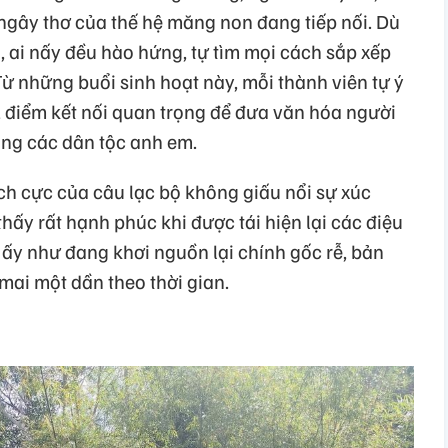
 ngây thơ của thế hệ măng non đang tiếp nối. Dù
 ai nấy đều hào hứng, tự tìm mọi cách sắp xếp
Từ những buổi sinh hoạt này, mỗi thành viên tự ý
, điểm kết nối quan trọng để đưa văn hóa người
ồng các dân tộc anh em.
ích cực của câu lạc bộ không giấu nổi sự xúc
hấy rất hạnh phúc khi được tái hiện lại các điệu
ấy như đang khơi nguồn lại chính gốc rễ, bản
 mai một dần theo thời gian.