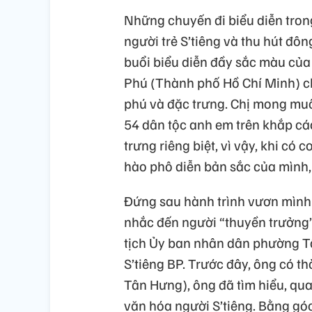
Những chuyến đi biểu diễn tron
người trẻ S’tiêng và thu hút đô
buổi biểu diễn đầy sắc màu củ
Phú (Thành phố Hồ Chí Minh) ch
phú và đặc trưng. Chị mong muố
54 dân tộc anh em trên khắp cá
trưng riêng biệt, vì vậy, khi có 
hào phô diễn bản sắc của mình, c
Đứng sau hành trình vươn mình 
nhắc đến người “thuyền trưởng”
tịch Ủy ban nhân dân phường T
S’tiêng BP. Trước đây, ông có th
Tân Hưng), ông đã tìm hiểu, qua
văn hóa người S’tiêng. Bằng gó