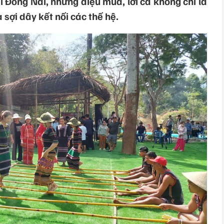
i Đồng Nai, những điệu múa, lời ca không chỉ là
 sợi dây kết nối các thế hệ.