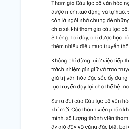
Tham gia Câu lạc bộ văn hóa ng
được niềm xúc động và tự hào. Đ
còn là ngôi nhà chung để những
chia sẻ, khi tham gia câu lạc bộ
S’tiêng. Tại đây, chị được học h
thêm nhiều điệu múa truyền thố
Không chỉ dừng lại ở việc tiếp t
trách nhiệm gìn giữ và trao tru
giá trị văn hóa đặc sắc ấy đang
tục truyền dạy lại cho thế hệ ma
Sự ra đời của Câu lạc bộ văn h
khí mới. Các thành viên phấn kh
mình, số lượng thành viên tham
ấy giờ đây vô cùng đặc biệt bởi 