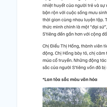
nhiệt huyết của người trẻ và sự
bận rộn với cuộc sống mưu sinh,
thời gian cùng nhau luyện tập. 
thức mình chính là một “đại sứ”
S’tiêng đến gần hơn với cộng đ
Chị Điểu Thị Hồng, thành viên t
động. Chị Hồng bày tỏ, chị cảm t
múa cổ truyền. Những động tác 
sắc của người S’tiêng vốn đã bị
*Lan tỏa sắc màu văn hóa