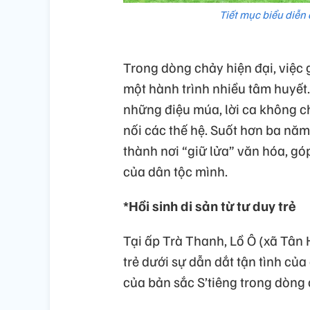
Tiết mục biểu diễn 
Trong dòng chảy hiện đại, việc 
một hành trình nhiều tâm huyết.
những điệu múa, lời ca không ch
nối các thế hệ. Suốt hơn ba năm
thành nơi “giữ lửa” văn hóa, gó
của dân tộc mình.
*Hồi sinh di sản từ tư duy trẻ
Tại ấp Trà Thanh, Lồ Ô (xã Tân
trẻ dưới sự dẫn dắt tận tình củ
của bản sắc S’tiêng trong dòng