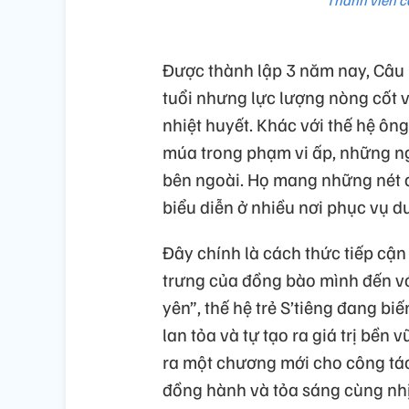
Thành viên câ
Được thành lập 3 năm nay, Câu l
tuổi nhưng lực lượng nòng cốt v
nhiệt huyết. Khác với thế hệ ông
múa trong phạm vi ấp, những n
bên ngoài. Họ mang những nét đ
biểu diễn ở nhiều nơi phục vụ d
Đây chính là cách thức tiếp cận
trưng của đồng bào mình đến vớ
yên”, thế hệ trẻ S’tiêng đang bi
lan tỏa và tự tạo ra giá trị bền
ra một chương mới cho công tác
đồng hành và tỏa sáng cùng nhị