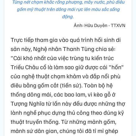
Từng nét chạm khắc rồng phượng, mây nước, phù điêu
gốm mỹ thuật trên dông mái rực lên màu sắc sống
động.
Ảnh: Hữu Duyên - TTXVN
Trực tiếp tham gia vào quá trình hồi sinh di
sản này, Nghệ nhân Thanh Tùng chia sẻ:
"Cái khó nhất của việc trùng tu kiến trúc
Triều Châu cổ là làm sao giữ được cái "hồn"
của nghệ thuật chạm khảm và đắp nổi phù
điêu bằng gốm cắt (tiền sứ). Toàn bộ hệ
thống dông mái, các bao lam, vì kèo gỗ ở
Tượng Nghĩa từ lần này đều được những thợ
lành nghề phục dựng thủ công theo đúng kỹ
thuật truyền thống. Từ những mảnh gốm,
mảnh sứ dân gian, chúng tôi đã tỉ mỉ ghép