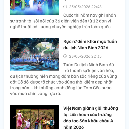
23/05/2026 22:48’
Cuộc thi năm nay ghi nhận
sự tranh tài sôi nổi của 36 diễn viên đến từ 12 đơn vị
nghệ thuật cải lương chuyên nghiệp trên toàn quốc.
Rực rỡ đêm khai mạc Tuần
du lịch Ninh Bình 2026
23/05/2026 22:35’
Tuần Du lịch Ninh Bình đã
trở thành sự kiện văn hóa,
du lịch thường niên mang đậm bản sắc riêng của vùng
đất Cố đô, được tổ chức vào đúng thời điểm đẹp nhất
trong năm - khi những cánh đồng lúa Tam Cốc bước
vào mùa chín vàng rực rỡ.
Việt Nam giành giải thưởng
tại Liên hoan các trường
đào tạo Sân khấu châu Á
năm 2026