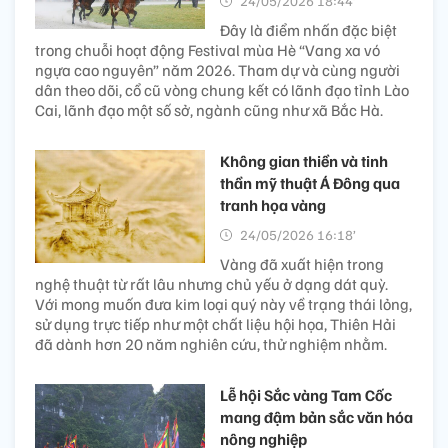
24/05/2026 18:44’
Đây là điểm nhấn đặc biệt
trong chuỗi hoạt động Festival mùa Hè “Vang xa vó
ngựa cao nguyên” năm 2026. Tham dự và cùng người
dân theo dõi, cổ cũ vòng chung kết có lãnh đạo tỉnh Lào
Cai, lãnh đạo một số sở, ngành cũng như xã Bắc Hà.
Không gian thiền và tinh
thần mỹ thuật Á Đông qua
tranh họa vàng
24/05/2026 16:18’
Vàng đã xuất hiện trong
nghệ thuật từ rất lâu nhưng chủ yếu ở dạng dát quỳ.
Với mong muốn đưa kim loại quý này về trạng thái lỏng,
sử dụng trực tiếp như một chất liệu hội họa, Thiên Hải
đã dành hơn 20 năm nghiên cứu, thử nghiệm nhằm.
Lễ hội Sắc vàng Tam Cốc
mang đậm bản sắc văn hóa
nông nghiệp