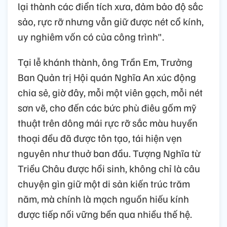
lại thành các điển tích xưa, đảm bảo độ sắc
sảo, rực rỡ nhưng vẫn giữ được nét cổ kính,
uy nghiêm vốn có của công trình".
Tại lễ khánh thành, ông Trần Em, Trưởng
Ban Quản trị Hội quán Nghĩa An xúc động
chia sẻ, giờ đây, mỗi một viên gạch, mỗi nét
sơn vẽ, cho đến các bức phù điêu gốm mỹ
thuật trên dông mái rực rỡ sắc màu huyền
thoại đều đã được tôn tạo, tái hiện vẹn
nguyên như thuở ban đầu. Tượng Nghĩa từ
Triều Châu được hồi sinh, không chỉ là câu
chuyện gìn giữ một di sản kiến trúc trăm
năm, mà chính là mạch nguồn hiếu kính
được tiếp nối vững bền qua nhiều thế hệ.