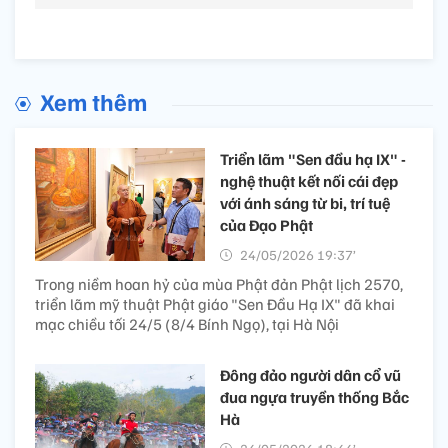
Xem thêm
Triển lãm "Sen đầu hạ IX" -
nghệ thuật kết nối cái đẹp
với ánh sáng từ bi, trí tuệ
của Đạo Phật
24/05/2026 19:37’
Trong niềm hoan hỷ của mùa Phật đản Phật lịch 2570,
triển lãm mỹ thuật Phật giáo "Sen Đầu Hạ IX" đã khai
mạc chiều tối 24/5 (8/4 Bính Ngọ), tại Hà Nội
Đông đảo người dân cổ vũ
đua ngựa truyền thống Bắc
Hà