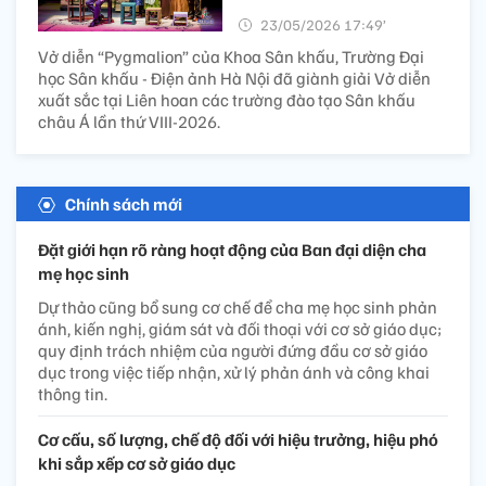
23/05/2026 17:49’
Vở diễn “Pygmalion” của Khoa Sân khấu, Trường Đại
học Sân khấu - Điện ảnh Hà Nội đã giành giải Vở diễn
xuất sắc tại Liên hoan các trường đào tạo Sân khấu
châu Á lần thứ VIII-2026.
Chính sách mới
Đặt giới hạn rõ ràng hoạt động của Ban đại diện cha
mẹ học sinh
Dự thảo cũng bổ sung cơ chế để cha mẹ học sinh phản
ánh, kiến nghị, giám sát và đối thoại với cơ sở giáo dục;
quy định trách nhiệm của người đứng đầu cơ sở giáo
dục trong việc tiếp nhận, xử lý phản ánh và công khai
thông tin.
Cơ cấu, số lượng, chế độ đối với hiệu trưởng, hiệu phó
khi sắp xếp cơ sở giáo dục