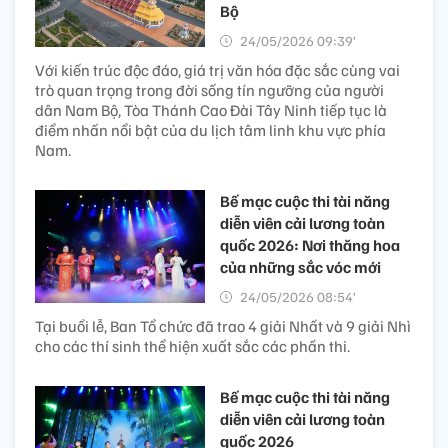
Bộ
24/05/2026 09:39’
Với kiến trúc độc đáo, giá trị văn hóa đặc sắc cùng vai
trò quan trọng trong đời sống tín ngưỡng của người
dân Nam Bộ, Tòa Thánh Cao Đài Tây Ninh tiếp tục là
điểm nhấn nổi bật của du lịch tâm linh khu vực phía
Nam.
Bế mạc cuộc thi tài năng
diễn viên cải lương toàn
quốc 2026: Nơi thăng hoa
của những sắc vóc mới
24/05/2026 08:54’
Tại buổi lễ, Ban Tổ chức đã trao 4 giải Nhất và 9 giải Nhì
cho các thí sinh thể hiện xuất sắc các phần thi.
Bế mạc cuộc thi tài năng
diễn viên cải lương toàn
quốc 2026