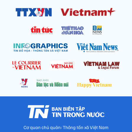
Cơ quan chủ quản: Thông tấn xã Việt Nam