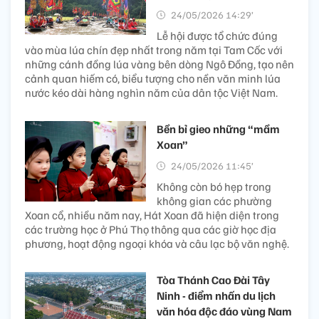
24/05/2026 14:29’
Lễ hội được tổ chức đúng
vào mùa lúa chín đẹp nhất trong năm tại Tam Cốc với
những cánh đồng lúa vàng bên dòng Ngô Đồng, tạo nên
cảnh quan hiếm có, biểu tượng cho nền văn minh lúa
nước kéo dài hàng nghìn năm của dân tộc Việt Nam.
Bền bỉ gieo những “mầm
Xoan”
24/05/2026 11:45’
Không còn bó hẹp trong
không gian các phường
Xoan cổ, nhiều năm nay, Hát Xoan đã hiện diện trong
các trường học ở Phú Thọ thông qua các giờ học địa
phương, hoạt động ngoại khóa và câu lạc bộ văn nghệ.
Tòa Thánh Cao Đài Tây
Ninh - điểm nhấn du lịch
văn hóa độc đáo vùng Nam