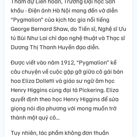
Tham dự Liên hoan, Trường Đại học Sân
khấu - Điện ảnh Hà Nội mang đến vở diễn
“Pygmalion” của kịch tác gia nổi tiếng
George Bernard Shaw, do Tiến sĩ, Nghệ sĩ Ưu
tú Bùi Như Lai chỉ đạo nghệ thuật và Thạc sĩ
Dương Thị Thanh Huyền đạo diễn.
Được viết vào năm 1912, “Pygmalion” kể
câu chuyện về cuộc gặp gỡ giữa cô gái bán
hoa Eliza Dolletti và giáo sư ngữ âm học
Henry Higgins cùng đại tá Pickering. Eliza
quyết định theo học Henry Higgins để sửa
giọng nói địa phương với mong muốn trở
thành một quý cô...
Tuy nhiên, tác phẩm không đơn thuần