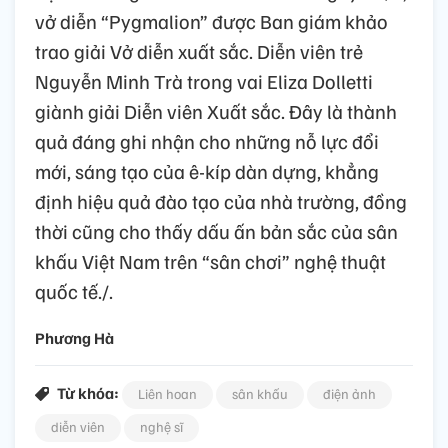
vở diễn “Pygmalion” được Ban giám khảo
trao giải Vở diễn xuất sắc. Diễn viên trẻ
Nguyễn Minh Trà trong vai Eliza Dolletti
giành giải Diễn viên Xuất sắc. Đây là thành
quả đáng ghi nhận cho những nỗ lực đổi
mới, sáng tạo của ê-kíp dàn dựng, khẳng
định hiệu quả đào tạo của nhà trường, đồng
thời cũng cho thấy dấu ấn bản sắc của sân
khấu Việt Nam trên “sân chơi” nghệ thuật
quốc tế./.
Phương Hà
Từ khóa:
Liên hoan
sân khấu
điện ảnh
diễn viên
nghệ sĩ