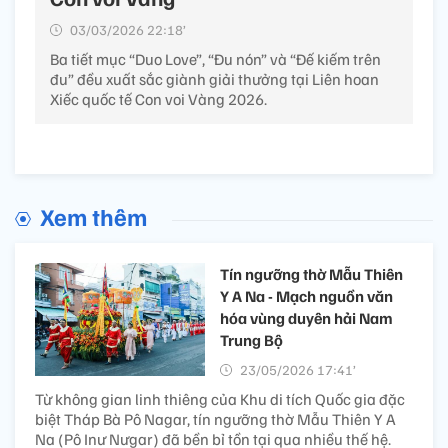
03/03/2026 22:18’
Ba tiết mục “Duo Love”, “Đu nón” và “Đế kiếm trên
đu” đều xuất sắc giành giải thưởng tại Liên hoan
Xiếc quốc tế Con voi Vàng 2026.
Xem thêm
Tín ngưỡng thờ Mẫu Thiên
Y A Na - Mạch nguồn văn
hóa vùng duyên hải Nam
Trung Bộ
23/05/2026 17:41’
Từ không gian linh thiêng của Khu di tích Quốc gia đặc
biệt Tháp Bà Pô Nagar, tín ngưỡng thờ Mẫu Thiên Y A
Na (Pô Inư Nưgar) đã bền bỉ tồn tại qua nhiều thế hệ.