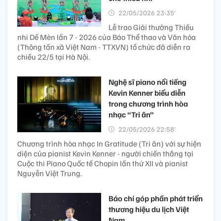
22/05/2026 23:35’
Lễ trao Giải thưởng Thiếu
nhi Dế Mèn lần 7 - 2026 của Báo Thể thao và Văn hóa
(Thông tấn xã Việt Nam - TTXVN) tổ chức đã diễn ra
chiều 22/5 tại Hà Nội.
Nghệ sĩ piano nổi tiếng
Kevin Kenner biểu diễn
trong chương trình hòa
nhạc “Tri ân”
22/05/2026 22:58’
Chương trình hòa nhạc In Gratitude (Tri ân) với sự hiện
diện của pianist Kevin Kenner - người chiến thắng tại
Cuộc thi Piano Quốc tế Chopin lần thứ XII và pianist
Nguyễn Việt Trung.
Báo chí góp phần phát triển
thương hiệu du lịch Việt
Nam