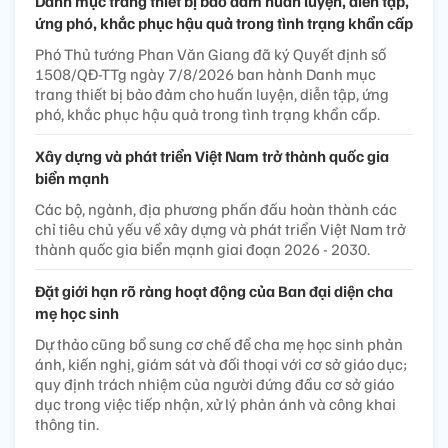
Danh mục trang thiết bị bảo đảm huấn luyện, diễn tập,
ứng phó, khắc phục hậu quả trong tình trạng khẩn cấp
Phó Thủ tướng Phan Văn Giang đã ký Quyết định số
1508/QĐ-TTg ngày 7/8/2026 ban hành Danh mục
trang thiết bị bảo đảm cho huấn luyện, diễn tập, ứng
phó, khắc phục hậu quả trong tình trạng khẩn cấp.
Xây dựng và phát triển Việt Nam trở thành quốc gia
biển mạnh
Các bộ, ngành, địa phương phấn đấu hoàn thành các
chỉ tiêu chủ yếu về xây dựng và phát triển Việt Nam trở
thành quốc gia biển mạnh giai đoạn 2026 - 2030.
Đặt giới hạn rõ ràng hoạt động của Ban đại diện cha
mẹ học sinh
Dự thảo cũng bổ sung cơ chế để cha mẹ học sinh phản
ánh, kiến nghị, giám sát và đối thoại với cơ sở giáo dục;
quy định trách nhiệm của người đứng đầu cơ sở giáo
dục trong việc tiếp nhận, xử lý phản ánh và công khai
thông tin.