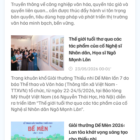
Truyền thông về công nghiệp văn hóa, quyền tác giả và
quyền liên quan... cần được thúc đẩy hành vi tôn trọng
bản quyền, tiêu dùng hợp pháp và phát triển thị trường
văn hóa minh bạch, bền vững.
Thế giới tuổi thơ qua các
tác phẩm của cố Nghệ sĩ
Nhân dân, Họa sĩ Ngô
Mạnh Lân
23/05/2026 00:01’
Trong khuôn khổ Giải thưởng Thiếu nhi Dế Mèn lần 7 do
báo Thể thao và Văn hóa (Thông tấn xã Việt Nam -
TTXVN) tổ chức, từ ngày 22-24/5/2026, tại Bảo tàng
Mỹ thuật Việt Nam (66 Nguyễn Thái Học, Hà Nội) diễn
ra triển lãm “Thế giới tuổi thơ qua các tác phẩm của cố
Nghệ sĩ Nhân dân Ngô Mạnh Lân”.
Giải thưởng Dế Mèn 2026:
Lan tỏa khát vọng sáng tạo
cho thiếu nhi