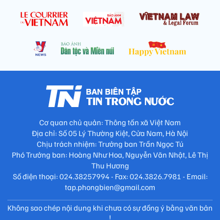
Cơ quan chủ quản: Thông tấn xã Việt Nam
Địa chỉ: Số 05 Lý Thường Kiệt, Cửa Nam, Hà Nội
Chịu trách nhiệm: Trưởng ban Trần Ngọc Tú
Phó Trưởng ban: Hoàng Như Hoa, Nguyễn Văn Nhật, Lê Thị
Thu Hương
Số điện thoại: 024.38257994 - Fax: 024.3826.7981 - Email:
tap.phongbien@gmail.com
Không sao chép nội dung khi chưa có sự đồng ý bằng văn bản
!