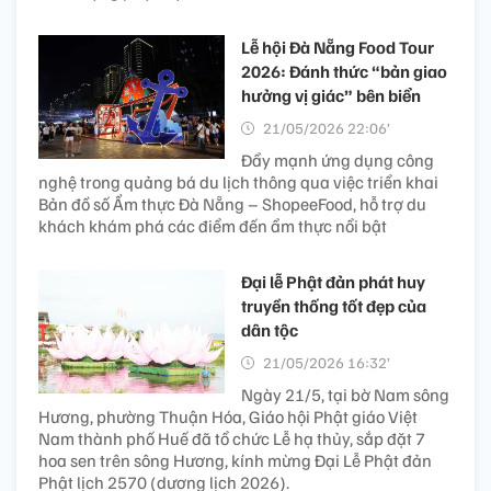
Lễ hội Đà Nẵng Food Tour
2026: Đánh thức “bản giao
hưởng vị giác” bên biển
21/05/2026 22:06’
Đẩy mạnh ứng dụng công
nghệ trong quảng bá du lịch thông qua việc triển khai
Bản đồ số Ẩm thực Đà Nẵng – ShopeeFood, hỗ trợ du
khách khám phá các điểm đến ẩm thực nổi bật
Đại lễ Phật đản phát huy
truyền thống tốt đẹp của
dân tộc
21/05/2026 16:32’
Ngày 21/5, tại bờ Nam sông
Hương, phường Thuận Hóa, Giáo hội Phật giáo Việt
Nam thành phố Huế đã tổ chức Lễ hạ thủy, sắp đặt 7
hoa sen trên sông Hương, kính mừng Đại Lễ Phật đản
Phật lịch 2570 (dương lịch 2026).