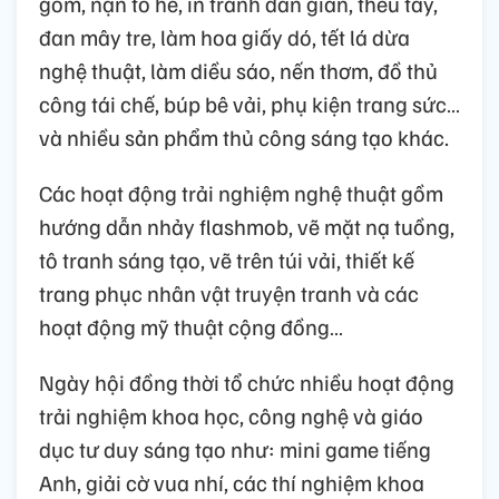
gốm, nặn tò he, in tranh dân gian, thêu tay,
đan mây tre, làm hoa giấy dó, tết lá dừa
nghệ thuật, làm diều sáo, nến thơm, đồ thủ
công tái chế, búp bê vải, phụ kiện trang sức…
và nhiều sản phẩm thủ công sáng tạo khác.
Các hoạt động trải nghiệm nghệ thuật gồm
hướng dẫn nhảy flashmob, vẽ mặt nạ tuồng,
tô tranh sáng tạo, vẽ trên túi vải, thiết kế
trang phục nhân vật truyện tranh và các
hoạt động mỹ thuật cộng đồng…
Ngày hội đồng thời tổ chức nhiều hoạt động
trải nghiệm khoa học, công nghệ và giáo
dục tư duy sáng tạo như: mini game tiếng
Anh, giải cờ vua nhí, các thí nghiệm khoa