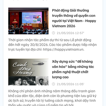
Phát động Giải thưởng
truyền thông về quyền con
người tại Việt Nam - Happy
Vietnam 2026
21/05/2026 12:57’
Thời gian nhận tác phẩm dự thi từ sau Lễ phát động
đến hết ngày 30/8/2026. Các tác phẩm được tiếp nhận
trực tuyến tại địa chỉ: https://happy.vietnam.vn.
Xây dựng sức “đề kháng
văn hóa” bằng những tác
phẩm nghệ thuật chất
lượng cao
21/05/2026 11:05’
Không chỉ phản ánh những năm tháng đấu tranh gian
khổ của dân tộc, điện ảnh còn là phương tiện lưu giữ ký
ức lịch sử, truyền tải lý tưởng cách mạng, khơi dậy tinh
thần yêu nước và củng cố niềm tin xã hội.