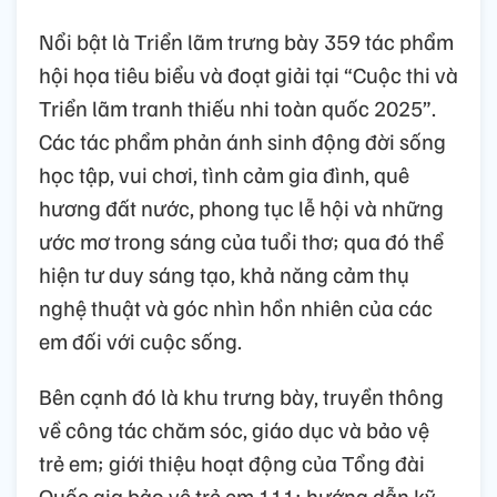
Nổi bật là Triển lãm trưng bày 359 tác phẩm
hội họa tiêu biểu và đoạt giải tại “Cuộc thi và
Triển lãm tranh thiếu nhi toàn quốc 2025”.
Các tác phẩm phản ánh sinh động đời sống
học tập, vui chơi, tình cảm gia đình, quê
hương đất nước, phong tục lễ hội và những
ước mơ trong sáng của tuổi thơ; qua đó thể
hiện tư duy sáng tạo, khả năng cảm thụ
nghệ thuật và góc nhìn hồn nhiên của các
em đối với cuộc sống.
Bên cạnh đó là khu trưng bày, truyền thông
về công tác chăm sóc, giáo dục và bảo vệ
trẻ em; giới thiệu hoạt động của Tổng đài
Quốc gia bảo vệ trẻ em 111; hướng dẫn kỹ