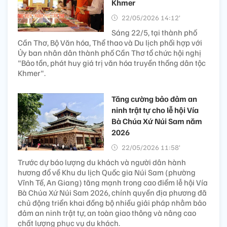
Khmer
22/05/2026 14:12’
Sáng 22/5, tại thành phố
Cần Thơ, Bộ Văn hóa, Thể thao và Du lịch phối hợp với
Ủy ban nhân dân thành phố Cần Thơ tổ chức hội nghị
"Bảo tồn, phát huy giá trị văn hóa truyền thống dân tộc
Khmer".
Tăng cường bảo đảm an
ninh trật tự cho lễ hội Vía
Bà Chúa Xứ Núi Sam năm
2026
22/05/2026 11:58’
Trước dự báo lượng du khách và người dân hành
hương đổ về Khu du lịch Quốc gia Núi Sam (phường
Vĩnh Tế, An Giang) tăng mạnh trong cao điểm lễ hội Vía
Bà Chúa Xứ Núi Sam 2026, chính quyền địa phương đã
chủ động triển khai đồng bộ nhiều giải pháp nhằm bảo
đảm an ninh trật tự, an toàn giao thông và nâng cao
chất lượng phục vụ du khách.