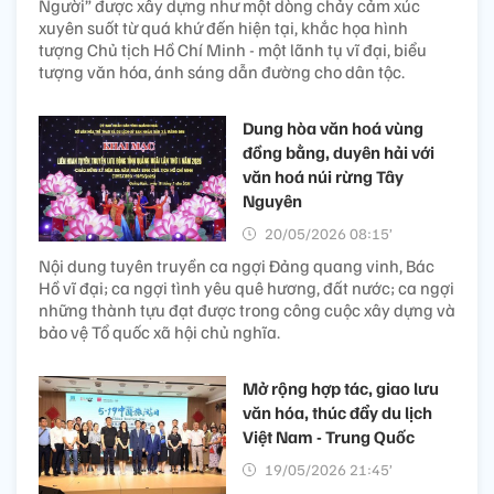
Người” được xây dựng như một dòng chảy cảm xúc
xuyên suốt từ quá khứ đến hiện tại, khắc họa hình
tượng Chủ tịch Hồ Chí Minh - một lãnh tụ vĩ đại, biểu
tượng văn hóa, ánh sáng dẫn đường cho dân tộc.
Dung hòa văn hoá vùng
đồng bằng, duyên hải với
văn hoá núi rừng Tây
Nguyên
20/05/2026 08:15’
Nội dung tuyên truyền ca ngợi Đảng quang vinh, Bác
Hồ vĩ đại; ca ngợi tình yêu quê hương, đất nước; ca ngợi
những thành tựu đạt được trong công cuộc xây dựng và
bảo vệ Tổ quốc xã hội chủ nghĩa.
Mở rộng hợp tác, giao lưu
văn hóa, thúc đẩy du lịch
Việt Nam - Trung Quốc
19/05/2026 21:45’