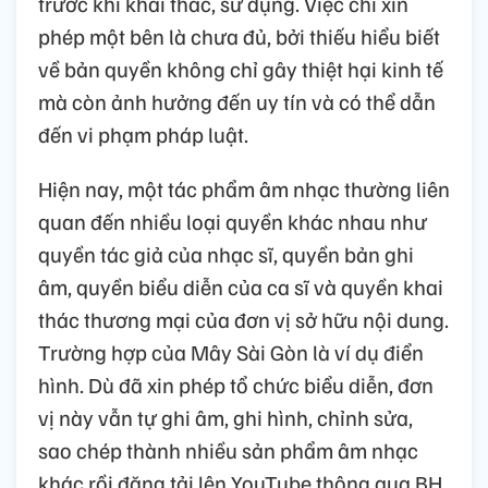
trước khi khai thác, sử dụng. Việc chỉ xin
phép một bên là chưa đủ, bởi thiếu hiểu biết
về bản quyền không chỉ gây thiệt hại kinh tế
mà còn ảnh hưởng đến uy tín và có thể dẫn
đến vi phạm pháp luật.
Hiện nay, một tác phẩm âm nhạc thường liên
quan đến nhiều loại quyền khác nhau như
quyền tác giả của nhạc sĩ, quyền bản ghi
âm, quyền biểu diễn của ca sĩ và quyền khai
thác thương mại của đơn vị sở hữu nội dung.
Trường hợp của Mây Sài Gòn là ví dụ điển
hình. Dù đã xin phép tổ chức biểu diễn, đơn
vị này vẫn tự ghi âm, ghi hình, chỉnh sửa,
sao chép thành nhiều sản phẩm âm nhạc
khác rồi đăng tải lên YouTube thông qua BH