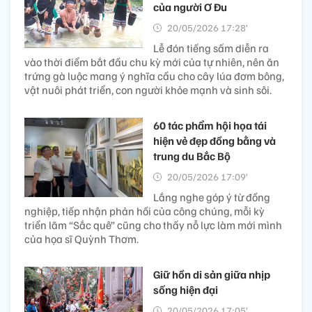
của người Ơ Đu
20/05/2026 17:28’
Lễ đón tiếng sấm diễn ra
vào thời điểm bắt đầu chu kỳ mới của tự nhiên, nên ăn
trứng gà luộc mang ý nghĩa cầu cho cây lúa đơm bông,
vật nuôi phát triển, con người khỏe mạnh và sinh sôi.
60 tác phẩm hội họa tái
hiện vẻ đẹp đồng bằng và
trung du Bắc Bộ
20/05/2026 17:09’
Lắng nghe góp ý từ đồng
nghiệp, tiếp nhận phản hồi của công chúng, mỗi kỳ
triển lãm “Sắc quê” cũng cho thấy nỗ lực làm mới mình
của họa sĩ Quỳnh Thơm.
Giữ hồn di sản giữa nhịp
sống hiện đại
20/05/2026 17:05’