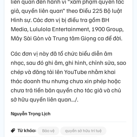
liên quan đến hành vi “xâm phạm quyền tác
giả, quyền liên quan” theo Điều 225 Bộ luật
Hình sự. Các đơn vị bị điều tra gồm BH
Media, Lululola Entertainment, 1900 Group,
Mây Sài Gòn và Trung tâm Giọng ca để đời.
Các đơn vị này đã tổ chức biểu diễn âm
nhạc, sau đó ghi âm, ghi hình, chỉnh sửa, sao
chép và đăng tải lên YouTube nhằm khai
thác doanh thu nhưng chưa xin phép hoặc
chưa trả tiền bản quyền cho tác giả và chủ
sở hữu quyền liên quan.../.
Nguyễn Trọng Lịch
Từ khóa:
Bảo vệ
quyền sở hữu trí tuệ