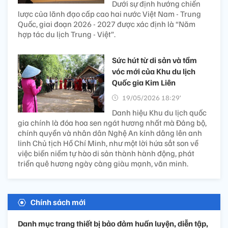
Dưới sự định hướng chiến
lược của lãnh đạo cấp cao hai nước Việt Nam - Trung
Quốc, giai đoạn 2026 - 2027 được xác định là “Năm
hợp tác du lịch Trung - Việt”.
Sức hút từ di sản và tầm
vóc mới của Khu du lịch
Quốc gia Kim Liên
19/05/2026 18:29’
Danh hiệu Khu du lịch quốc
gia chính là đóa hoa sen ngát hương nhất mà Đảng bộ,
chính quyền và nhân dân Nghệ An kính dâng lên anh
linh Chủ tịch Hồ Chí Minh, như một lời hứa sắt son về
việc biến niềm tự hào di sản thành hành động, phát
triển quê hương ngày càng giàu mạnh, văn minh.
Chính sách mới
Danh mục trang thiết bị bảo đảm huấn luyện, diễn tập,