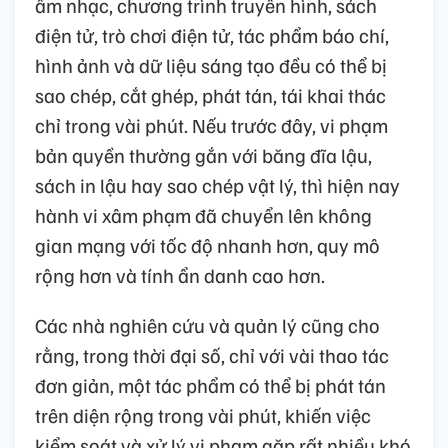
âm nhạc, chương trình truyền hình, sách
điện tử, trò chơi điện tử, tác phẩm báo chí,
hình ảnh và dữ liệu sáng tạo đều có thể bị
sao chép, cắt ghép, phát tán, tái khai thác
chỉ trong vài phút. Nếu trước đây, vi phạm
bản quyền thường gắn với băng đĩa lậu,
sách in lậu hay sao chép vật lý, thì hiện nay
hành vi xâm phạm đã chuyển lên không
gian mạng với tốc độ nhanh hơn, quy mô
rộng hơn và tính ẩn danh cao hơn.
Các nhà nghiên cứu và quản lý cũng cho
rằng, trong thời đại số, chỉ với vài thao tác
đơn giản, một tác phẩm có thể bị phát tán
trên diện rộng trong vài phút, khiến việc
kiểm soát và xử lý vi phạm gặp rất nhiều khó