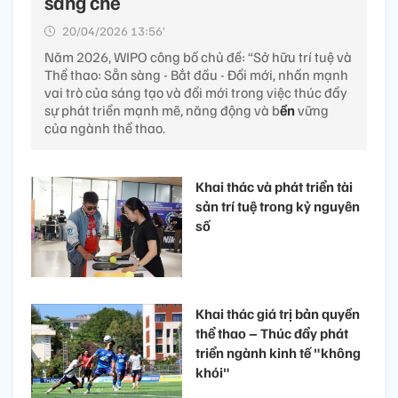
sáng chế
20/04/2026 13:56’
Năm 2026, WIPO công bố chủ đề: “Sở hữu trí tuệ và
Thể thao: Sẵn sàng - Bắt đầu - Đổi mới, nhấn mạnh
vai trò của sáng tạo và đổi mới trong việc thúc đẩy
sự phát triển mạnh mẽ, năng động và b
ền
vững
của ngành thể thao.
Khai thác và phát triển tài
sản trí tuệ trong kỷ nguyên
số
Khai thác giá trị bản quyền
thể thao – Thúc đẩy phát
triển ngành kinh tế "không
khói"