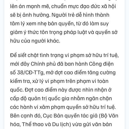
lên án mạnh mẽ, chuẩn mực đạo đức xã hội
sẽ bị ảnh hưởng. Người trẻ dễ hình thành
tâm lý xem nhẹ bản quyền, từ đó làm suy
giảm ý thức tôn trọng pháp luật và quyền sở
hữu của người khác.
Để siết chặt tình trạng vi phạm sở hữu trí tuệ,
mới đây Chính phủ đã ban hành Công điện
số 38/CĐ-TTg, mở đợt cao điểm tăng cường
kiểm tra, xử lý vi phạm trên phạm vi toàn
quốc. Đợt cao điểm này được nhìn nhận ở
cấp độ quản trị quốc gia nhằm ngăn chặn
các hành vi xâm phạm quyền sở hữu trí tuệ.
Bên cạnh đó, Cục Bản quyền tác giả (Bộ Văn
hóa, Thể thao và Du lịch) vừa gửi văn bản