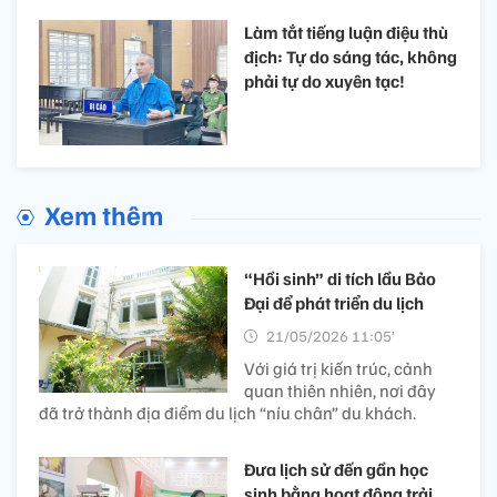
Làm tắt tiếng luận điệu thù
địch: Tự do sáng tác, không
phải tự do xuyên tạc!
Xem thêm
“Hồi sinh” di tích lầu Bảo
Đại để phát triển du lịch
21/05/2026 11:05’
Với giá trị kiến trúc, cảnh
quan thiên nhiên, nơi đây
đã trở thành địa điểm du lịch “níu chân” du khách.
Đưa lịch sử đến gần học
sinh bằng hoạt động trải