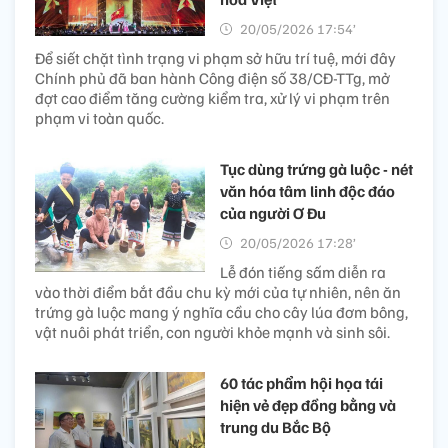
20/05/2026 17:54’
Để siết chặt tình trạng vi phạm sở hữu trí tuệ, mới đây
Chính phủ đã ban hành Công điện số 38/CĐ-TTg, mở
đợt cao điểm tăng cường kiểm tra, xử lý vi phạm trên
phạm vi toàn quốc.
Tục dùng trứng gà luộc - nét
văn hóa tâm linh độc đáo
của người Ơ Đu
20/05/2026 17:28’
Lễ đón tiếng sấm diễn ra
vào thời điểm bắt đầu chu kỳ mới của tự nhiên, nên ăn
trứng gà luộc mang ý nghĩa cầu cho cây lúa đơm bông,
vật nuôi phát triển, con người khỏe mạnh và sinh sôi.
60 tác phẩm hội họa tái
hiện vẻ đẹp đồng bằng và
trung du Bắc Bộ