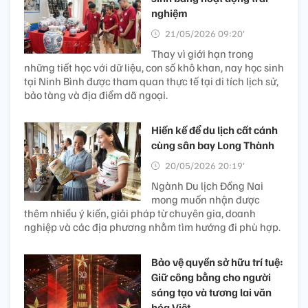
nghiệm
21/05/2026 09:20’
Thay vì giới hạn trong
những tiết học với dữ liệu, con số khô khan, nay học sinh
tại Ninh Bình được tham quan thực tế tại di tích lịch sử,
bảo tàng và địa điểm dã ngoại.
Hiến kế để du lịch cất cánh
cùng sân bay Long Thành
20/05/2026 20:19’
Ngành Du lịch Đồng Nai
mong muốn nhận được
thêm nhiều ý kiến, giải pháp từ chuyên gia, doanh
nghiệp và các địa phương nhằm tìm hướng đi phù hợp.
Bảo vệ quyền sở hữu trí tuệ:
Giữ công bằng cho người
sáng tạo và tương lai văn
hóa Việt