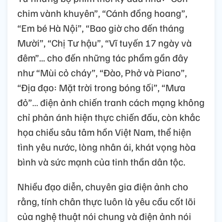
chim vành khuyên”, “Cánh đồng hoang”,
“Em bé Hà Nội”, “Bao giờ cho đến tháng
Mười”, “Chị Tư hậu”, “Vĩ tuyến 17 ngày và
đêm”... cho đến những tác phẩm gần đây
như “Mùi cỏ cháy”, “Đào, Phở và Piano”,
“Địa đạo: Mặt trời trong bóng tối”, “Mưa
đỏ”… điện ảnh chiến tranh cách mạng không
chỉ phản ánh hiện thực chiến đấu, còn khắc
họa chiều sâu tâm hồn Việt Nam, thể hiện
tình yêu nước, lòng nhân ái, khát vọng hòa
bình và sức mạnh của tinh thần dân tộc.
Nhiều đạo diễn, chuyên gia điện ảnh cho
rằng, tính chân thực luôn là yêu cầu cốt lõi
của nghệ thuật nói chung và điện ảnh nói