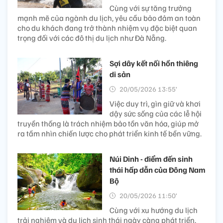
Cùng với sự tăng trưởng
mạnh mẽ của ngành du lịch, yêu cầu bảo đảm an toàn
cho du khách đang trở thành nhiệm vụ đặc biệt quan
trọng đối với các đô thị du lịch như Đà Nẵng.
Sợi dây kết nối hồn thiêng
di sản
20/05/2026 13:55’
Việc duy trì, gìn giữ và khơi
dậy sức sống của các lễ hội
truyền thống là trách nhiệm bảo tồn văn hóa, giúp mở
ra tầm nhìn chiến lược cho phát triển kinh tế bền vững.
Núi Dinh - điểm đến sinh
thái hấp dẫn của Đông Nam
Bộ
20/05/2026 11:50’
Cùng với xu hướng du lịch
trải nghiệm và du lịch sinh thái ngày càng phát triển,