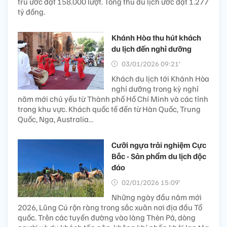
trú ước đạt 158.000 lượt. Tổng thu du lịch ước đạt 1.277
tỷ đồng.
Khánh Hòa thu hút khách
du lịch đến nghỉ dưỡng
03/01/2026 09:21’
Khách du lịch tới Khánh Hòa
nghỉ dưỡng trong kỳ nghỉ
năm mới chủ yếu từ Thành phố Hồ Chí Minh và các tỉnh
trong khu vực. Khách quốc tế đến từ Hàn Quốc, Trung
Quốc, Nga, Australia…
Cưỡi ngựa trải nghiệm Cực
Bắc - Sản phẩm du lịch độc
đáo
02/01/2026 15:09’
Những ngày đầu năm mới
2026, Lũng Cú rộn ràng trong sắc xuân nơi địa đầu Tổ
quốc. Trên các tuyến đường vào làng Thèn Pả, dòng