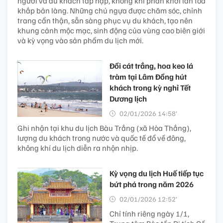
người và du khách tấp nập, không khí phấn khởi lan tỏa
khắp bản làng. Những chú ngựa được chăm sóc, chỉnh
trang cẩn thận, sẵn sàng phục vụ du khách, tạo nên
khung cảnh mộc mạc, sinh động của vùng cao biên giới
và kỳ vọng vào sản phẩm du lịch mới.
Đồi cát trắng, hoa keo lá
tràm tại Lâm Đồng hút
khách trong kỳ nghỉ Tết
Dương lịch
02/01/2026 14:58’
Ghi nhận tại khu du lịch Bàu Trắng (xã Hòa Thắng),
lượng du khách trong nước và quốc tế đổ về đông,
không khí du lịch diễn ra nhộn nhịp.
Kỳ vọng du lịch Huế tiếp tục
bứt phá trong năm 2026
02/01/2026 12:52’
Chỉ tính riêng ngày 1/1,