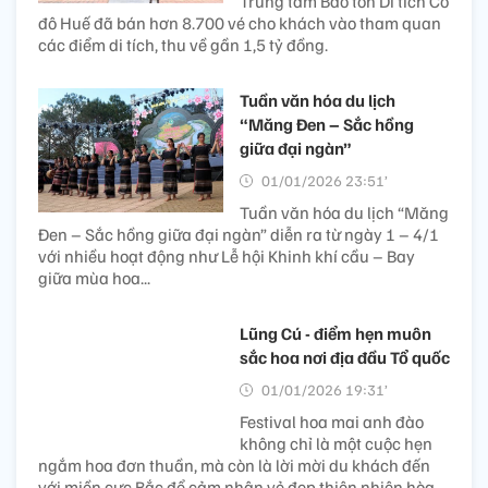
Trung tâm Bảo tồn Di tích Cố
đô Huế đã bán hơn 8.700 vé cho khách vào tham quan
các điểm di tích, thu về gần 1,5 tỷ đồng.
Tuần văn hóa du lịch
“Măng Đen – Sắc hồng
giữa đại ngàn”
01/01/2026 23:51’
Tuần văn hóa du lịch “Măng
Đen – Sắc hồng giữa đại ngàn” diễn ra từ ngày 1 – 4/1
với nhiều hoạt động như Lễ hội Khinh khí cầu – Bay
giữa mùa hoa...
Lũng Cú - điểm hẹn muôn
sắc hoa nơi địa đầu Tổ quốc
01/01/2026 19:31’
Festival hoa mai anh đào
không chỉ là một cuộc hẹn
ngắm hoa đơn thuần, mà còn là lời mời du khách đến
với miền cực Bắc để cảm nhận vẻ đẹp thiên nhiên hòa