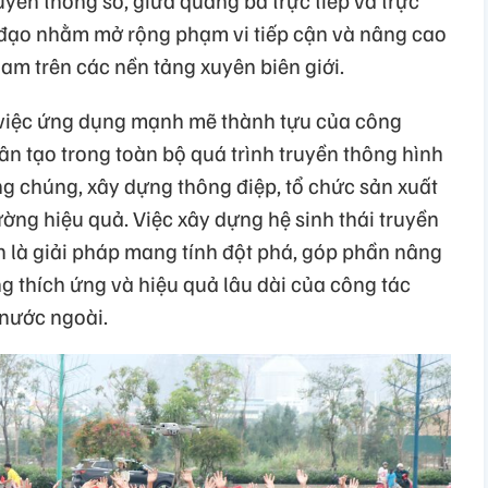
uyền thông số, giữa quảng bá trực tiếp và trực
 đạo nhằm mở rộng phạm vi tiếp cận và nâng cao
Nam trên các nền tảng xuyên biên giới.
 việc ứng dụng mạnh mẽ thành tựu của công
nhân tạo trong toàn bộ quá trình truyền thông hình
ng chúng, xây dựng thông điệp, tổ chức sản xuất
ờng hiệu quả. Việc xây dựng hệ sinh thái truyền
h là giải pháp mang tính đột phá, góp phần nâng
g thích ứng và hiệu quả lâu dài của công tác
nước ngoài.