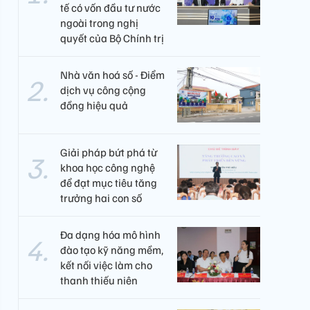
tế có vốn đầu tư nước
ngoài trong nghị
quyết của Bộ Chính trị
Nhà văn hoá số - Điểm
dịch vụ công cộng
đồng hiệu quả
Giải pháp bứt phá từ
khoa học công nghệ
để đạt mục tiêu tăng
trưởng hai con số
Đa dạng hóa mô hình
đào tạo kỹ năng mềm,
kết nối việc làm cho
thanh thiếu niên