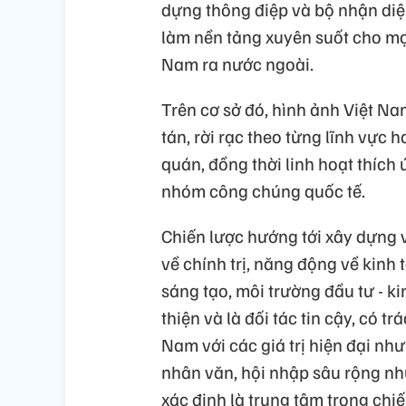
dựng thông điệp và bộ nhận diệ
làm nền tảng xuyên suốt cho mọ
Nam ra nước ngoài.
Trên cơ sở đó, hình ảnh Việt N
tán, rời rạc theo từng lĩnh vực 
quán, đồng thời linh hoạt thích 
nhóm công chúng quốc tế.
Chiến lược hướng tới xây dựng v
về chính trị, năng động về kinh 
sáng tạo, môi trường đầu tư - k
thiện và là đối tác tin cậy, có 
Nam với các giá trị hiện đại nh
nhân văn, hội nhập sâu rộng n
xác định là trung tâm trong chi