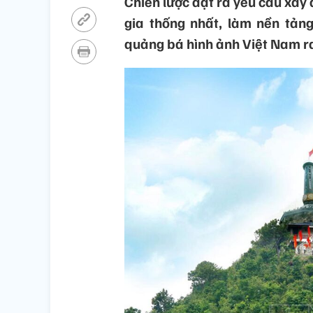
Chiến lược đặt ra yêu cầu xây
gia thống nhất, làm nền tản
quảng bá hình ảnh Việt Nam r