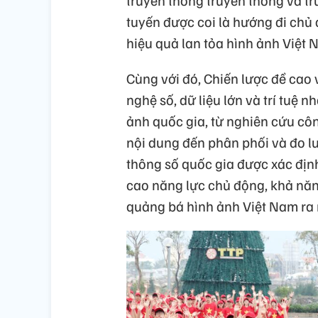
truyền thông truyền thống và tr
tuyến được coi là hướng đi chủ
hiệu quả lan tỏa hình ảnh Việt 
Cùng với đó, Chiến lược đề cao
nghệ số, dữ liệu lớn và trí tuệ 
ảnh quốc gia, từ nghiên cứu cô
nội dung đến phân phối và đo lư
thông số quốc gia được xác địn
cao năng lực chủ động, khả năn
quảng bá hình ảnh Việt Nam ra 