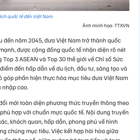
ch quốc tế đến Việt Nam
Ảnh minh họa: TTXVN
êu đến năm 2045, đưa Việt Nam trở thành quốc
 mạnh, được cộng đồng quốc tế nhận diện rõ nét
g Top 3 ASEAN và Top 30 thế giới về Chỉ số Sức
iểm đến hấp dẫn về du lịch, đầu tư, sáng tạo và
đó góp phần hiện thực hóa mục tiêu đưa Việt Nam
u nhập cao.
ổi mới toàn diện phương thức truyền thông theo
 phù hợp với chuẩn mực quốc tế. Nội dung truyền
xác, khách quan, hấp dẫn, phong phú về hình
ng chúng mục tiêu. Việc kết hợp hài hòa giữa