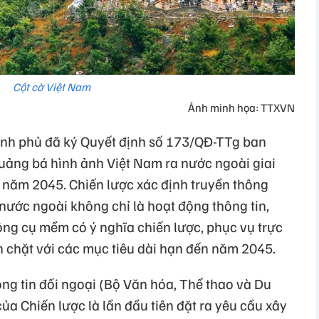
Cột cờ Việt Nam
Ảnh minh họa: TTXVN
nh phủ đã ký Quyết định số 173/QĐ-TTg ban
uảng bá hình ảnh Việt Nam ra nước ngoài giai
 năm 2045. Chiến lược xác định truyền thông
nước ngoài không chỉ là hoạt động thông tin,
ông cụ mềm có ý nghĩa chiến lược, phục vụ trực
ắn chặt với các mục tiêu dài hạn đến năm 2045.
ng tin đối ngoại (Bộ Văn hóa, Thể thao và Du
ủa Chiến lược là lần đầu tiên đặt ra yêu cầu xây