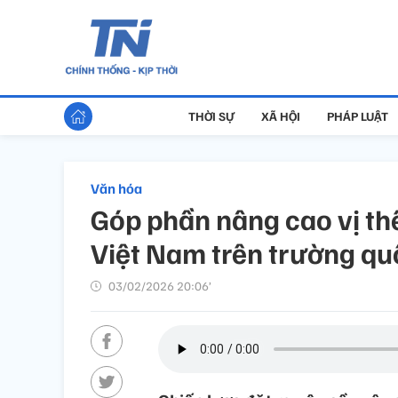
THỜI SỰ
XÃ HỘI
PHÁP LUẬT
Văn hóa
Góp phần nâng cao vị thế
Việt Nam trên trường qu
03/02/2026 20:06’