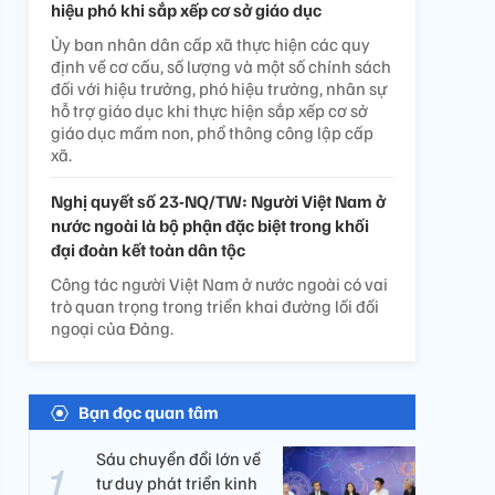
hiệu phó khi sắp xếp cơ sở giáo dục
Ủy ban nhân dân cấp xã thực hiện các quy
định về cơ cấu, số lượng và một số chính sách
đối với hiệu trưởng, phó hiệu trưởng, nhân sự
hỗ trợ giáo dục khi thực hiện sắp xếp cơ sở
giáo dục mầm non, phổ thông công lập cấp
xã.
Nghị quyết số 23-NQ/TW: Người Việt Nam ở
nước ngoài là bộ phận đặc biệt trong khối
đại đoàn kết toàn dân tộc
Công tác người Việt Nam ở nước ngoài có vai
trò quan trọng trong triển khai đường lối đối
ngoại của Đảng.
Bạn đọc quan tâm
Sáu chuyển đổi lớn về
tư duy phát triển kinh