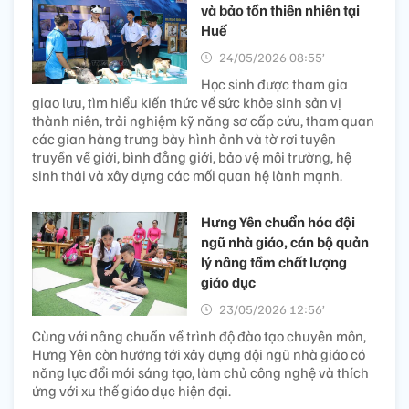
và bảo tồn thiên nhiên tại
Huế
24/05/2026 08:55’
Học sinh được tham gia
giao lưu, tìm hiểu kiến thức về sức khỏe sinh sản vị
thành niên, trải nghiệm kỹ năng sơ cấp cứu, tham quan
các gian hàng trưng bày hình ảnh và tờ rơi tuyên
truyền về giới, bình đẳng giới, bảo vệ môi trường, hệ
sinh thái và xây dựng các mối quan hệ lành mạnh.
Hưng Yên chuẩn hóa đội
ngũ nhà giáo, cán bộ quản
lý nâng tầm chất lượng
giáo dục
23/05/2026 12:56’
Cùng với nâng chuẩn về trình độ đào tạo chuyên môn,
Hưng Yên còn hướng tới xây dựng đội ngũ nhà giáo có
năng lực đổi mới sáng tạo, làm chủ công nghệ và thích
ứng với xu thế giáo dục hiện đại.