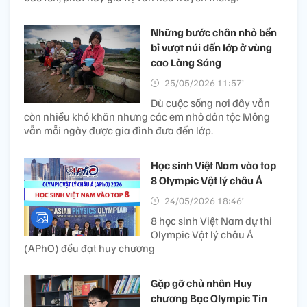
Những bước chân nhỏ bền
bỉ vượt núi đến lớp ở vùng
cao Làng Sáng
25/05/2026 11:57’
Dù cuộc sống nơi đây vẫn
còn nhiều khó khăn nhưng các em nhỏ dân tộc Mông
vẫn mỗi ngày được gia đình đưa đến lớp.
Học sinh Việt Nam vào top
8 Olympic Vật lý châu Á
24/05/2026 18:46’
8 học sinh Việt Nam dự thi
Olympic Vật lý châu Á
(APhO) đều đạt huy chương
Gặp gỡ chủ nhân Huy
chương Bạc Olympic Tin