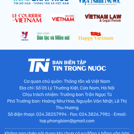
Cơ quan chủ quản: Thông tấn xã Việt Nam
Địa chỉ: Số 05 Lý Thường Kiệt, Cửa Nam, Hà Nội
Chịu trách nhiệm: Trưởng ban Trần Ngọc Tú
Phó Trưởng ban: Hoàng Như Hoa, Nguyễn Văn Nhật, Lê Thị
Thu Hương
Số điện thoại: 024.38257994 - Fax: 024.3826.7981 - Email:
tap.phongbien@gmail.com
Không sao chép nội dung khi chưa có sự đồng ý bằng văn bản