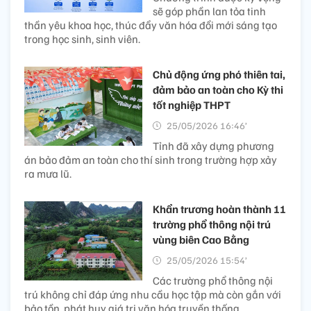
sẽ góp phần lan tỏa tinh
thần yêu khoa học, thúc đẩy văn hóa đổi mới sáng tạo
trong học sinh, sinh viên.
Chủ động ứng phó thiên tai,
đảm bảo an toàn cho Kỳ thi
tốt nghiệp​ THPT
25/05/2026 16:46’
Tỉnh đã xây dựng phương
án bảo đảm an toàn cho thí sinh trong trường hợp xảy
ra mưa lũ.
Khẩn trương hoàn thành 11
trường phổ thông nội trú
vùng biên Cao Bằng
25/05/2026 15:54’
Các trường phổ thông nội
trú không chỉ đáp ứng nhu cầu học tập mà còn gắn với
bảo tồn, phát huy giá trị văn hóa truyền thống.