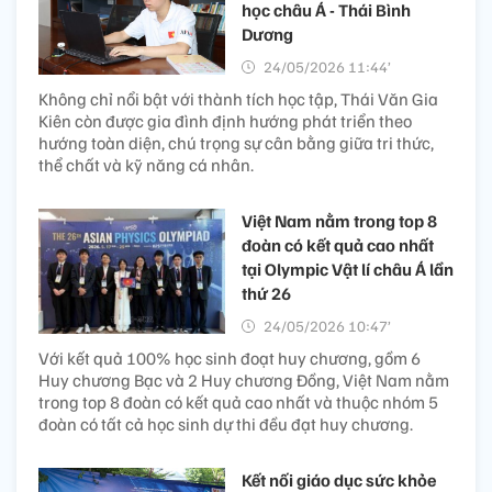
học châu Á - Thái Bình
Dương
24/05/2026 11:44’
Không chỉ nổi bật với thành tích học tập, Thái Văn Gia
Kiên còn được gia đình định hướng phát triển theo
hướng toàn diện, chú trọng sự cân bằng giữa tri thức,
thể chất và kỹ năng cá nhân.
Việt Nam nằm trong top 8
đoàn có kết quả cao nhất
tại Olympic Vật lí châu Á lần
thứ 26
24/05/2026 10:47’
Với kết quả 100% học sinh đoạt huy chương, gồm 6
Huy chương Bạc và 2 Huy chương Đồng, Việt Nam nằm
trong top 8 đoàn có kết quả cao nhất và thuộc nhóm 5
đoàn có tất cả học sinh dự thi đều đạt huy chương.
Kết nối giáo dục sức khỏe