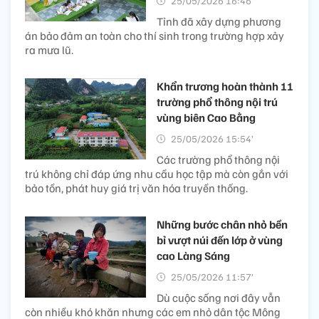
25/05/2026 16:46’
Tỉnh đã xây dựng phương
án bảo đảm an toàn cho thí sinh trong trường hợp xảy
ra mưa lũ.
Khẩn trương hoàn thành 11
trường phổ thông nội trú
vùng biên Cao Bằng
25/05/2026 15:54’
Các trường phổ thông nội
trú không chỉ đáp ứng nhu cầu học tập mà còn gắn với
bảo tồn, phát huy giá trị văn hóa truyền thống.
Những bước chân nhỏ bền
bỉ vượt núi đến lớp ở vùng
cao Làng Sáng
25/05/2026 11:57’
Dù cuộc sống nơi đây vẫn
còn nhiều khó khăn nhưng các em nhỏ dân tộc Mông