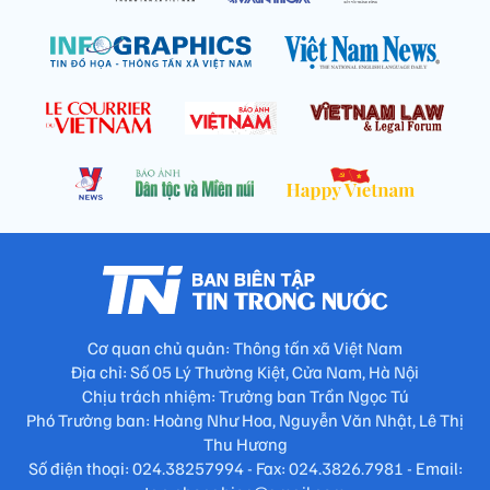
Cơ quan chủ quản: Thông tấn xã Việt Nam
Địa chỉ: Số 05 Lý Thường Kiệt, Cửa Nam, Hà Nội
Chịu trách nhiệm: Trưởng ban Trần Ngọc Tú
Phó Trưởng ban: Hoàng Như Hoa, Nguyễn Văn Nhật, Lê Thị
Thu Hương
Số điện thoại: 024.38257994 - Fax: 024.3826.7981 - Email: