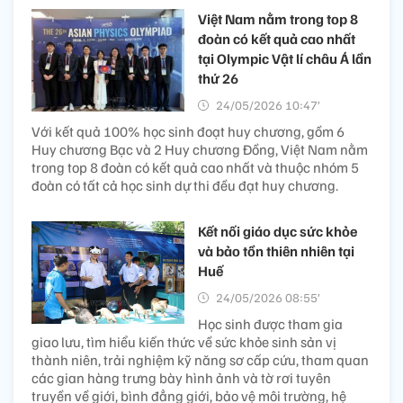
Việt Nam nằm trong top 8
đoàn có kết quả cao nhất
tại Olympic Vật lí châu Á lần
thứ 26
24/05/2026 10:47’
Với kết quả 100% học sinh đoạt huy chương, gồm 6
Huy chương Bạc và 2 Huy chương Đồng, Việt Nam nằm
trong top 8 đoàn có kết quả cao nhất và thuộc nhóm 5
đoàn có tất cả học sinh dự thi đều đạt huy chương.
Kết nối giáo dục sức khỏe
và bảo tồn thiên nhiên tại
Huế
24/05/2026 08:55’
Học sinh được tham gia
giao lưu, tìm hiểu kiến thức về sức khỏe sinh sản vị
thành niên, trải nghiệm kỹ năng sơ cấp cứu, tham quan
các gian hàng trưng bày hình ảnh và tờ rơi tuyên
truyền về giới, bình đẳng giới, bảo vệ môi trường, hệ