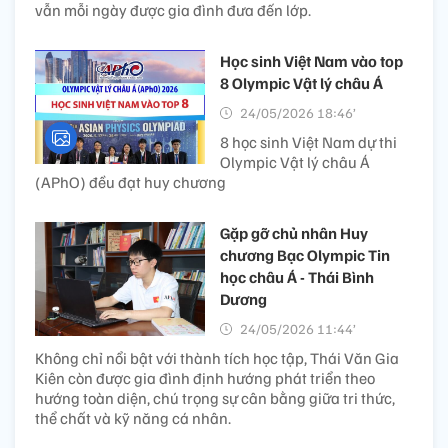
vẫn mỗi ngày được gia đình đưa đến lớp.
Học sinh Việt Nam vào top
8 Olympic Vật lý châu Á
24/05/2026 18:46’
8 học sinh Việt Nam dự thi
Olympic Vật lý châu Á
(APhO) đều đạt huy chương
Gặp gỡ chủ nhân Huy
chương Bạc Olympic Tin
học châu Á - Thái Bình
Dương
24/05/2026 11:44’
Không chỉ nổi bật với thành tích học tập, Thái Văn Gia
Kiên còn được gia đình định hướng phát triển theo
hướng toàn diện, chú trọng sự cân bằng giữa tri thức,
thể chất và kỹ năng cá nhân.