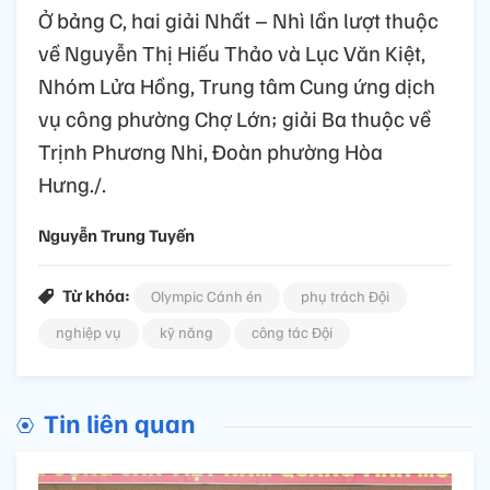
Ở bảng C, hai giải Nhất – Nhì lần lượt thuộc
về Nguyễn Thị Hiếu Thảo và Lục Văn Kiệt,
Nhóm Lửa Hồng, Trung tâm Cung ứng dịch
vụ công phường Chợ Lớn; giải Ba thuộc về
Trịnh Phương Nhi, Đoàn phường Hòa
Hưng./.
Nguyễn Trung Tuyến
Từ khóa:
Olympic Cánh én
phụ trách Đội
nghiệp vụ
kỹ năng
công tác Đội
Tin liên quan