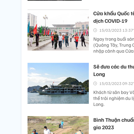
Cửa khẩu Quốc tế
dịch COVID-19
15/03/2023 13:37’
Ngay trong buổi sá
(Quảng Tây, Trung 
nhập cảnh qua Cửa k
Sẽ đưa các du thu
Long
15/03/2023 09:32’
Khách từ sân bay V
thể trải nghiệm du l
Long.
Bình Thuận chuẩn
gia 2023