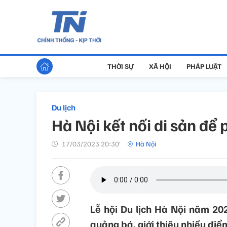
THỜI SỰ
XÃ HỘI
PHÁP LUẬT
Du lịch
Hà Nội kết nối di sản để p
17/03/2023 20:30’
Hà Nội
Lễ hội Du lịch Hà Nội năm 20
quảng bá, giới thiệu nhiều điể