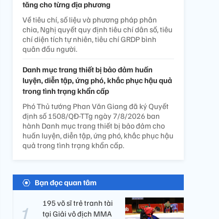
tăng cho từng địa phương
Về tiêu chí, số liệu và phương pháp phân
chia, Nghị quyết quy định tiêu chí dân số, tiêu
chí diện tích tự nhiên, tiêu chí GRDP bình
quân đầu người.
Danh mục trang thiết bị bảo đảm huấn
luyện, diễn tập, ứng phó, khắc phục hậu quả
trong tình trạng khẩn cấp
Phó Thủ tướng Phan Văn Giang đã ký Quyết
định số 1508/QĐ-TTg ngày 7/8/2026 ban
hành Danh mục trang thiết bị bảo đảm cho
huấn luyện, diễn tập, ứng phó, khắc phục hậu
quả trong tình trạng khẩn cấp.
Bạn đọc quan tâm
195 võ sĩ trẻ tranh tài
tại Giải vô địch MMA