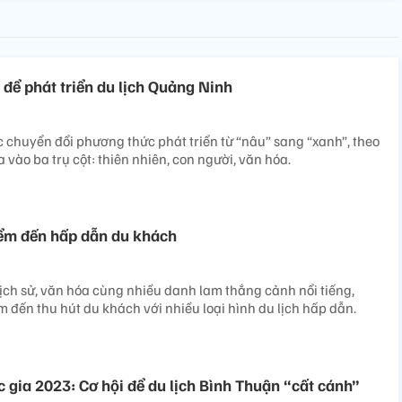
 để phát triển du lịch Quảng Ninh
 chuyển đổi phương thức phát triển từ “nâu” sang “xanh”, theo
vào ba trụ cột: thiên nhiên, con người, văn hóa.
iểm đến hấp dẫn du khách
 lịch sử, văn hóa cùng nhiều danh lam thắng cảnh nổi tiếng,
 đến thu hút du khách với nhiều loại hình du lịch hấp dẫn.
 gia 2023: Cơ hội để du lịch Bình Thuận “cất cánh”