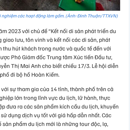
rải nghiệm các hoạt động làm gốm. (Ảnh: Đinh Thuận/TTXVN)
ăm 2023 với chủ đề “Kết nối di sản phát triển du
giao lưu, tôn vinh và kết nối các di sản, phát
 thu hút khách trong nước và quốc tế đến với
 được Phó Giám đốc Trung tâm Xúc tiến Đầu tư,
ễn Thị Mai Anh cho biết chiều 17/3. Lễ hội diễn
c phố đi bộ hồ Hoàn Kiếm.
với sự tham gia của 14 tỉnh, thành phố trên cả
hiệp lớn trong lĩnh vực du lịch, lữ hành, thực
ệp đưa ra các sản phẩm kích cầu du lịch, khuyến
sử dụng dịch vụ tốt với giá hấp dẫn nhất. Các
sản phẩm du lịch mới là những tour độc, lạ,