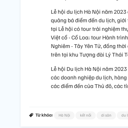
Lễ hội du lịch Hà Nội năm 2023
quảng bá điểm đến du lịch, giới 
tại Lễ hội có tour trải nghiệm th
Việt cổ - Cổ Loa; tour Hành trìn
Nghiêm - Tây Yên Tử, đồng thời d
trên tại khu Tượng đài Lý Thái T
Lễ hội Du lịch Hà Nội năm 2023 
các doanh nghiệp du lịch, hàng 
các điểm đến của Thủ đô, các tỉ
Từ khóa:
Hà Nội
kết nối
di sản
du l