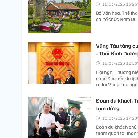
16/03/2023 13:25’
Bộ Văn hóa, Thể tha
cai tổ chức Năm Du 
Vũng Tàu tăng cư
- Thái Bình Dươn
16/03/2023 12:50’
Hội nghị Thường ni
chức Xúc tiến du lị
ra tại Vũng Tàu ngà
Đoàn du khách Tr
tạm dừng
15/03/2023 17:20’
Đoàn du khách chủ y
tham quan tại thàn