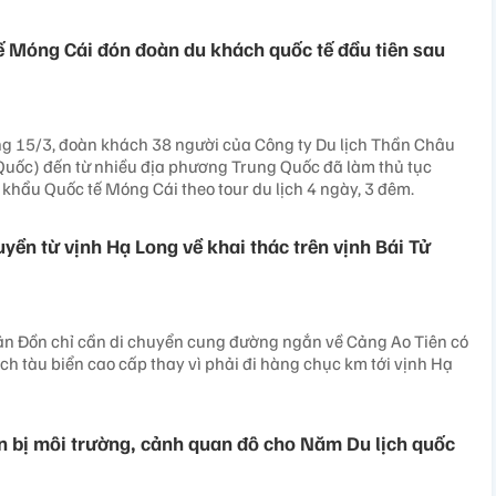
 Móng Cái đón đoàn du khách quốc tế đầu tiên sau
ng 15/3, đoàn khách 38 người của Công ty Du lịch Thần Châu
Quốc) đến từ nhiều địa phương Trung Quốc đã làm thủ tục
hẩu Quốc tế Móng Cái theo tour du lịch 4 ngày, 3 đêm.
yền từ vịnh Hạ Long về khai thác trên vịnh Bái Tử
ân Đồn chỉ cần di chuyển cung đường ngắn về Cảng Ao Tiên có
ịch tàu biển cao cấp thay vì phải đi hàng chục km tới vịnh Hạ
 bị môi trường, cảnh quan đô cho Năm Du lịch quốc