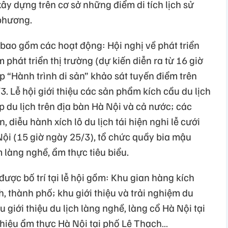
ây dựng trên cơ sở những điểm di tích lịch sử
phương.
 bao gồm các hoạt động: Hội nghị về phát triển
phát triển thị trường (dự kiến diễn ra từ 16 giờ
p “Hành trình di sản” khảo sát tuyến điểm trên
. Lễ hội giới thiệu các sản phẩm kích cầu du lịch
 du lịch trên địa bàn Hà Nội và cả nước; các
 diễu hành xích lô du lịch tái hiện nghi lễ cưới
Nội (15 giờ ngày 25/3), tổ chức quầy bia mậu
 làng nghề, ẩm thực tiêu biểu.
ược bố trí tại lễ hội gồm: Khu gian hàng kích
h, thành phố; khu giới thiệu và trải nghiệm du
u giới thiệu du lịch làng nghề, làng cổ Hà Nội tại
thiệu ẩm thực Hà Nội tại phố Lê Thạch…