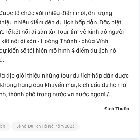
 được tổ chức với nhiều điểm mới, ấn tượng
thiệu nhiều điểm đến du lịch hấp dẫn. Đặc biệt,
ực tế kết nối di sản là: Tour tìm về kinh đô người
h kết nối di sản - Hoàng Thành - chùa Vĩnh
ự kiến sẽ tái hiện mô hình 4 điểm du lịch nói
ổ.
là dịp giới thiệu những tour du lịch hấp dẫn được
không hàng đầu khuyến mại, kích cầu du lịch tới
nh, thành phố trong nước và nước ngoài./.
Đinh Thuận
ịch
Lễ hội Du lịch Hà Nội năm 2023