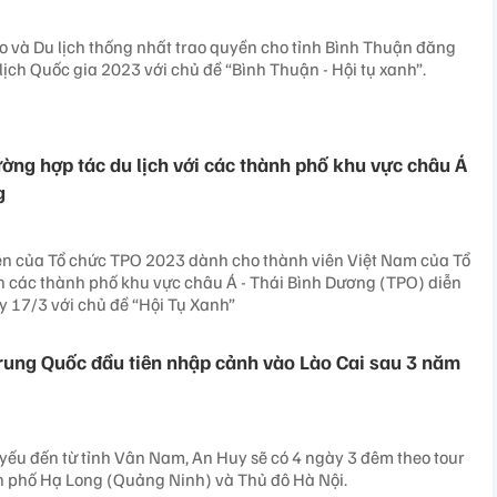
o và Du lịch thống nhất trao quyền cho tỉnh Bình Thuận đăng
lịch Quốc gia 2023 với chủ đề “Bình Thuận - Hội tụ xanh”.
ờng hợp tác du lịch với các thành phố khu vực châu Á
g
ên của Tổ chức TPO 2023 dành cho thành viên Việt Nam của Tổ
ch các thành phố khu vực châu Á - Thái Bình Dương (TPO) diễn
y 17/3 với chủ đề “Hội Tụ Xanh”
ung Quốc đầu tiên nhập cảnh vào Lào Cai sau 3 năm
ếu đến từ tỉnh Vân Nam, An Huy sẽ có 4 ngày 3 đêm theo tour
h phố Hạ Long (Quảng Ninh) và Thủ đô Hà Nội.