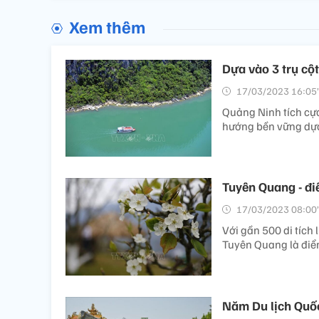
Xem thêm
Dựa vào 3 trụ cột
17/03/2023 16:05’
Quảng Ninh tích cực
hướng bền vững dựa 
Tuyên Quang - đ
17/03/2023 08:00’
Với gần 500 di tích
Tuyên Quang là điểm
Năm Du lịch Quốc