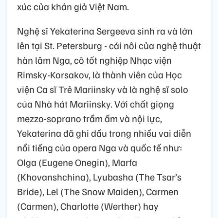
xúc của khán giả Việt Nam.
Nghệ sĩ Yekaterina Sergeeva sinh ra và lớn
lên tại St. Petersburg - cái nôi của nghệ thuật
hàn lâm Nga, cô tốt nghiệp Nhạc viện
Rimsky-Korsakov, là thành viên của Học
viện Ca sĩ Trẻ Mariinsky và là nghệ sĩ solo
của Nhà hát Mariinsky. Với chất giọng
mezzo-soprano trầm ấm và nội lực,
Yekaterina đã ghi dấu trong nhiều vai diễn
nổi tiếng của opera Nga và quốc tế như:
Olga (Eugene Onegin), Marfa
(Khovanshchina), Lyubasha (The Tsar’s
Bride), Lel (The Snow Maiden), Carmen
(Carmen), Charlotte (Werther) hay