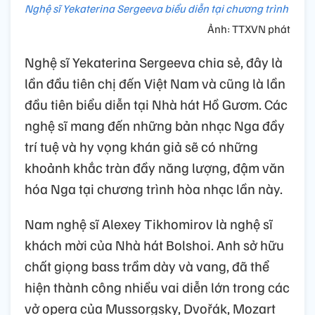
Nghệ sĩ Yekaterina Sergeeva biểu diễn tại chương trình
Ảnh: TTXVN phát
Nghệ sĩ Yekaterina Sergeeva chia sẻ, đây là
lần đầu tiên chị đến Việt Nam và cũng là lần
đầu tiên biểu diễn tại Nhà hát Hồ Gươm. Các
nghệ sĩ mang đến những bản nhạc Nga đầy
trí tuệ và hy vọng khán giả sẽ có những
khoảnh khắc tràn đầy năng lượng, đậm văn
hóa Nga tại chương trình hòa nhạc lần này.
Nam nghệ sĩ Alexey Tikhomirov là nghệ sĩ
khách mời của Nhà hát Bolshoi. Anh sở hữu
chất giọng bass trầm dày và vang, đã thể
hiện thành công nhiều vai diễn lớn trong các
vở opera của Mussorgsky, Dvořák, Mozart