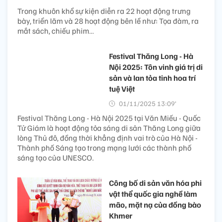
Trong khuôn khổ sự kiện diễn ra 22 hoạt động trưng
bày, triển lãm và 28 hoạt động bên lề như: Tọa đàm, ra
mắt sách, chiếu phim…
Festival Thăng Long - Hà
Nội 2025: Tôn vinh giá trị di
sản và lan tỏa tinh hoa trí
tuệ Việt
01/11/2025 13:09’
Festival Thăng Long - Hà Nội 2025 tại Văn Miếu - Quốc
Tử Giám là hoạt động tỏa sáng di sản Thăng Long giữa
lòng Thủ đô, đồng thời khẳng định vai trò của Hà Nội -
Thành phố Sáng tạo trong mạng lưới các thành phố
sáng tạo của UNESCO.
Công bố di sản văn hóa phi
vật thể quốc gia nghề làm
mão, mặt nạ của đồng bào
Khmer