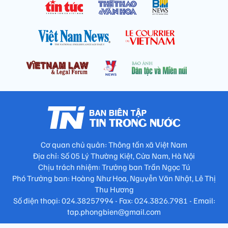
Cơ quan chủ quản: Thông tấn xã Việt Nam
Địa chỉ: Số 05 Lý Thường Kiệt, Cửa Nam, Hà Nội
Chịu trách nhiệm: Trưởng ban Trần Ngọc Tú
Phó Trưởng ban: Hoàng Như Hoa, Nguyễn Văn Nhật, Lê Thị
Thu Hương
Số điện thoại: 024.38257994 - Fax: 024.3826.7981 - Email:
tap.phongbien@gmail.com