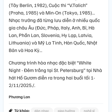
(Tây Berlin, 1982), Cuộc thi “V.Talich”
(Praha, 1985) và Min-On (Tokyo, 1985)…
Nhạc trưởng đã từng lưu diễn ở nhiều quốc
gia châu Âu (Đức, Pháp, Italy, Anh, Bỉ, Hà
Lan, Phần Lan, Slovenia, Hy Lạp, Latvia,
Lithuania) và Mỹ La Tinh, Hàn Quốc, Nhật
Bản và Hoa Kỳ…
Chương trình hòa nhạc đặc biệt “White
Night - Đêm trắng tại St. Petersburg” tại Nhà
hát Hồ Gươm diễn ra trong hai buổi tối 1-
2/11/2025./.
Phương Lan
Từ khóa:
dàn nhạc
giao hưởng
nghệ sĩ