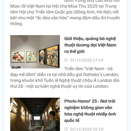
Gian trưng bày của Nhà hát
Múa rối Việt Nam tại Hội chợ Mùa Thu 2025 tại Trung
tâm Hội chợ Triển lãm Quốc gia (Đông Anh, Hà Nội) nổi
bật như một “ốc đảo văn hóa” mang đậm dấu ấn truyền
thống.
Giới thiệu, quảng bá nghệ
thuật đương đại Việt Nam
ra thế giới
01/11/2025 17:16’
Triển lãm “Việt Nam - Vẻ
đẹp mê đắm” diễn ra tại nhà đấu giá Sotheby’s London,
trong khuôn khổ Tuần lễ Nghệ thuật châu Á London lần
thứ 28 - một sự kiện nghệ thuật uy tín của London.
Photo Hanoi’ 25 - Nơi trải
nghiệm không gian văn
hóa nghệ thuật nhiếp ảnh
quốc tế
01/11/2025 15:15’