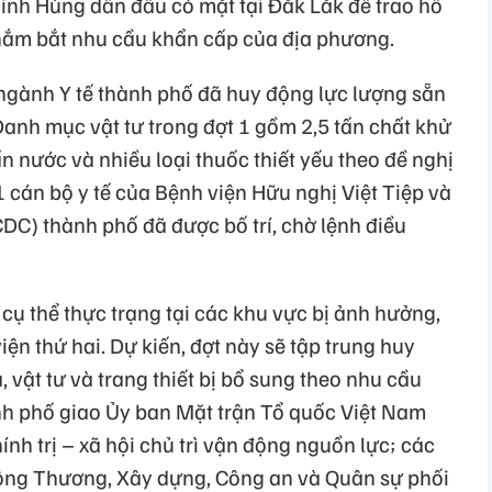
nh Hùng dẫn đầu có mặt tại Đắk Lắk để trao hỗ
, nắm bắt nhu cầu khẩn cấp của địa phương.
 ngành Y tế thành phố đã huy động lực lượng sẵn
anh mục vật tư trong đợt 1 gồm 2,5 tấn chất khử
 nước và nhiều loại thuốc thiết yếu theo đề nghị
1 cán bộ y tế của Bệnh viện Hữu nghị Việt Tiệp và
DC) thành phố đã được bố trí, chờ lệnh điều
cụ thể thực trạng tại các khu vực bị ảnh hưởng,
viện thứ hai. Dự kiến, đợt này sẽ tập trung huy
 vật tư và trang thiết bị bổ sung theo nhu cầu
nh phố giao Ủy ban Mặt trận Tổ quốc Việt Nam
nh trị – xã hội chủ trì vận động nguồn lực; các
 Công Thương, Xây dựng, Công an và Quân sự phối