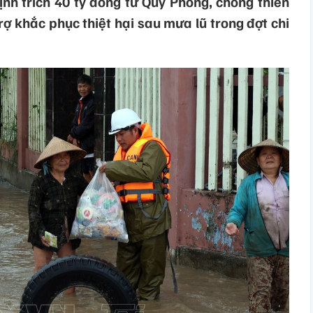
nh trích 40 tỷ đồng từ Quỹ Phòng, chống thiên
trợ khắc phục thiệt hại sau mưa lũ trong đợt chi