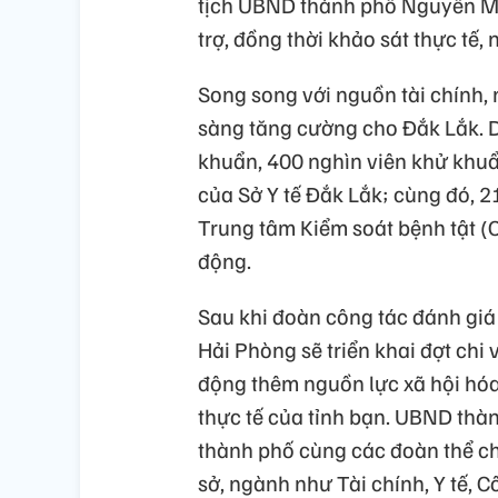
tịch UBND thành phố Nguyễn Mi
trợ, đồng thời khảo sát thực tế
Song song với nguồn tài chính,
sàng tăng cường cho Đắk Lắk. D
khuẩn, 400 nghìn viên khử khuẩn
của Sở Y tế Đắk Lắk; cùng đó, 2
Trung tâm Kiểm soát bệnh tật (C
động.
Sau khi đoàn công tác đánh giá 
Hải Phòng sẽ triển khai đợt chi 
động thêm nguồn lực xã hội hóa,
thực tế của tỉnh bạn. UBND thà
thành phố cùng các đoàn thể chí
sở, ngành như Tài chính, Y tế,