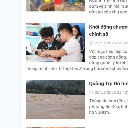
Ngành Y tế tỉnh Gia
đảm vệ sinh môi trư
dân tại các khu vực
Khởi động chương 
chính số
22/11/2025 23:59’
Với mục tiêu tiếp cậ
góp cho cộng đồng, C
năng quản lý tài ch
thông minh cho thế hệ Gen Z trong bối cảnh chuyển
Quảng Trị: Đã tìm 
22/11/2025 21:42’
Thông tin ban đầu, t
phường Ba Đồn, tỉnh 
hơn 30km.