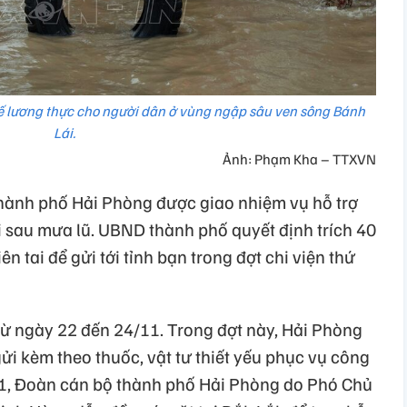
tế lương thực cho người dân ở vùng ngập sâu ven sông Bánh
Lái.
Ảnh: Phạm Kha – TTXVN
 thành phố Hải Phòng được giao nhiệm vụ hỗ trợ
i sau mưa lũ. UBND thành phố quyết định trích 40
n tai để gửi tới tỉnh bạn trong đợt chi viện thứ
i từ ngày 22 đến 24/11. Trong đợt này, Hải Phòng
gửi kèm theo thuốc, vật tư thiết yếu phục vụ công
/11, Đoàn cán bộ thành phố Hải Phòng do Phó Chủ