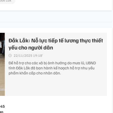
Đắk Lắk
Đắk Lắk: Nỗ lực tiếp tế lương thực thiết
yếu cho người dân​
22/11/2025 19:18’
Để hỗ trợ cho các xã bị ảnh hưởng do mưa lũ, UBND
tỉnh Đắk Lắk đã ban hành kế hoạch hỗ trợ nhu yếu
phẩm khẩn cấp cho nhân dân.
 45
ào