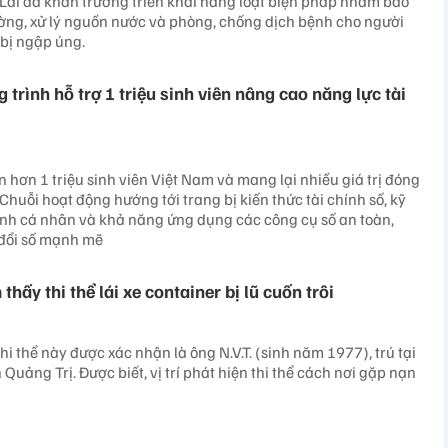
 Lai đã khẩn trương triển khai hàng loạt biện pháp nhằm bảo
ờng, xử lý nguồn nước và phòng, chống dịch bệnh cho người
 bị ngập úng.
trình hỗ trợ 1 triệu sinh viên nâng cao năng lực tài
n hơn 1 triệu sinh viên Việt Nam và mang lại nhiều giá trị đóng
huỗi hoạt động hướng tới trang bị kiến thức tài chính số, kỹ
ính cá nhân và khả năng ứng dụng các công cụ số an toàn,
 đổi số mạnh mẽ
thấy thi thể lái xe container bị lũ cuốn trôi
hi thể này được xác nhận là ông N.V.T. (sinh năm 1977), trú tại
Quảng Trị. Được biết, vị trí phát hiện thi thể cách nơi gặp nạn