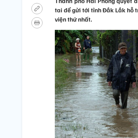
Thành phố Hải Phòng quyết đị
tai để gửi tới tỉnh Đắk Lắk hỗ 
viện thứ nhất.