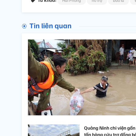
Từ khóa:
Hải Phòng
hỗ trợ
bão lũ
Tin liên quan
Quảng Ninh chi viện gần
tấn hàng cứu trợ đồng b