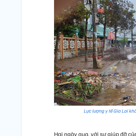
Lực lượng y tế Gia Lai kh
Hai ngày qua, với sự giúp đỡ của