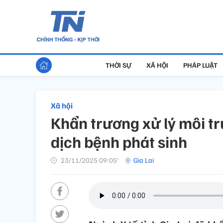
THỜI SỰ
XÃ HỘI
PHÁP LUẬT
Xã hội
Khẩn trương xử lý môi tr
dịch bệnh phát sinh
23/11/2025 09:05’
Gia Lai