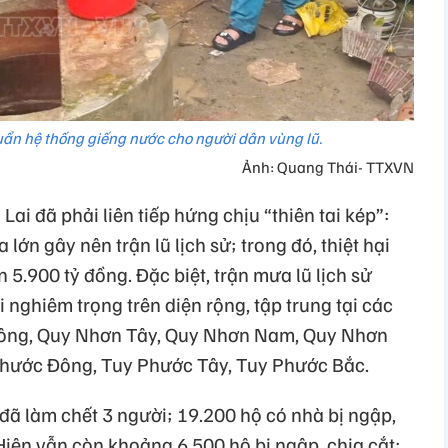
huẩn hệ thống giếng nước cho người dân vùng lũ.
Ảnh: Quang Thái- TTXVN
Lai đã phải liên tiếp hứng chịu “thiên tai kép”:
lớn gây nên trận lũ lịch sử; trong đó, thiệt hại
 5.900 tỷ đồng. Đặc biệt, trận mưa lũ lịch sử
 nghiêm trọng trên diện rộng, tập trung tại các
ông, Quy Nhơn Tây, Quy Nhơn Nam, Quy Nhơn
Phước Đông, Tuy Phước Tây, Tuy Phước Bắc.
 đã làm chết 3 người; 19.200 hộ có nhà bị ngập,
Hiện vẫn còn khoảng 6.500 hộ bị ngập, chia cắt;