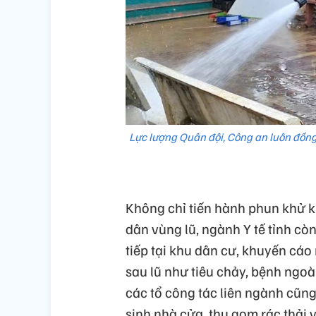
Lực lượng Quân đội, Công an luôn đồn
Không chỉ tiến hành phun khử k
dân vùng lũ, ngành Y tế tỉnh cò
tiếp tại khu dân cư, khuyến cá
sau lũ như tiêu chảy, bệnh ngoà
các tổ công tác liên ngành cũn
sinh nhà cửa, thu gom rác thải 