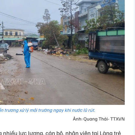
ẩn trương xử lý môi trường ngay khi nước lũ rút.
Ảnh: Quang Thái- TTXVN
 nhiều lực lượng, cán bộ, nhân viên tại Làng trẻ