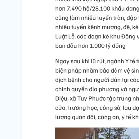
hơn 7.490 hộ/28.100 khẩu đang ở
cũng làm nhiều tuyến tràn, đập t
nhiều tuyến kênh mương, đê, kè 
Luật Lễ, các đoạn kè khu Đông v
ban đầu hơn 1.000 tỷ đồng
Ngay sau khi lũ rút, ngành Y tế 
biện pháp nhằm bảo đảm vệ sin
dịch bệnh cho người dân tại cá
chính quyền địa phương và ngư
Diệu, xã Tuy Phước tập trung nh
cửa, trường học, công sở, lau 
lượng quân đội, công an, y tế k