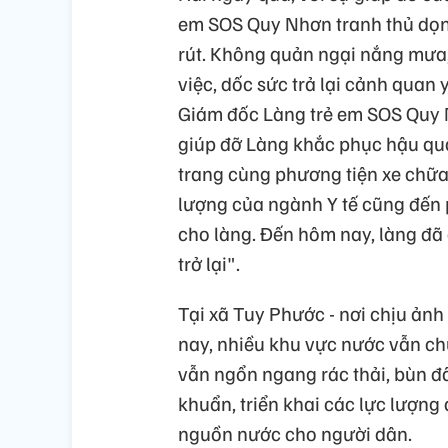
em SOS Quy Nhơn tranh thủ dọn d
rút. Không quản ngại nắng mưa, 
việc, dốc sức trả lại cảnh qua
Giám đốc Làng trẻ em SOS Quy N
giúp đỡ Làng khắc phục hậu quả
trang cùng phương tiện xe chữa 
lượng của ngành Y tế cũng đến
cho làng. Đến hôm nay, làng đã
trở lại".
Tại xã Tuy Phước - nơi chịu ảnh
nay, nhiều khu vực nước vẫn chư
vẫn ngổn ngang rác thải, bùn đấ
khuẩn, triển khai các lực lượng 
nguồn nước cho người dân.