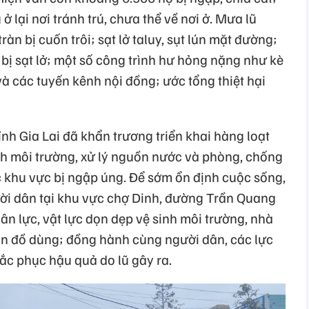
 lại nơi tránh trú, chưa thể về nơi ở. Mưa lũ
ràn bị cuốn trôi; sạt lở taluy, sụt lún mặt đường;
bị sạt lở; một số công trình hư hỏng nặng như kè
à các tuyến kênh nội đồng; ước tổng thiệt hại
tỉnh Gia Lai đã khẩn trương triển khai hàng loạt
h môi trường, xử lý nguồn nước và phòng, chống
c khu vực bị ngập úng. Để sớm ổn định cuộc sống,
ời dân tại khu vực chợ Dinh, đường Trần Quang
ân lực, vật lực dọn dẹp vệ sinh môi trường, nhà
dọn đồ dùng; đồng hành cùng người dân, các lực
hắc phục hậu quả do lũ gây ra.