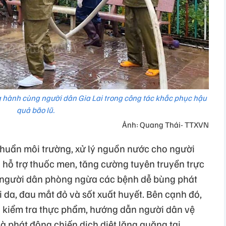
g hành cùng người dân Gia Lai trong công tác khắc phục hậu
quả bão lũ.
Ảnh: Quang Thái- TTXVN
huẩn môi trường, xử lý nguồn nước cho người
n hỗ trợ thuốc men, tăng cường tuyên truyền trực
o người dân phòng ngừa các bệnh dễ bùng phát
i da, đau mắt đỏ và sốt xuất huyết. Bên cạnh đó,
g kiểm tra thực phẩm, hướng dẫn người dân vệ
và phát động chiến dịch diệt lăng quăng tại