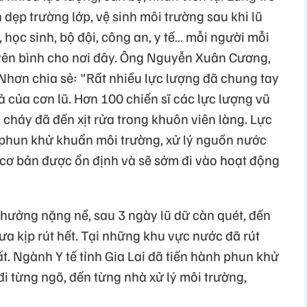
ẹp trường lớp, vệ sinh môi trường sau khi lũ
học sinh, bộ đội, công an, y tế… mỗi người mỗi
n yên bình cho nơi đây. Ông Nguyễn Xuân Cương,
hơn chia sẻ: "Rất nhiều lực lượng đã chung tay
 của cơn lũ. Hơn 100 chiến sĩ các lực lượng vũ
cháy đã đến xịt rửa trong khuôn viên làng. Lực
 phun khử khuẩn môi trường, xử lý nguồn nước
 cơ bản được ổn định và sẽ sớm đi vào hoạt động
 hưởng nặng nề, sau 3 ngày lũ dữ càn quét, đến
a kịp rút hết. Tại những khu vực nước đã rút
t. Ngành Y tế tỉnh Gia Lai đã tiến hành phun khử
đi từng ngõ, đến từng nhà xử lý môi trường,