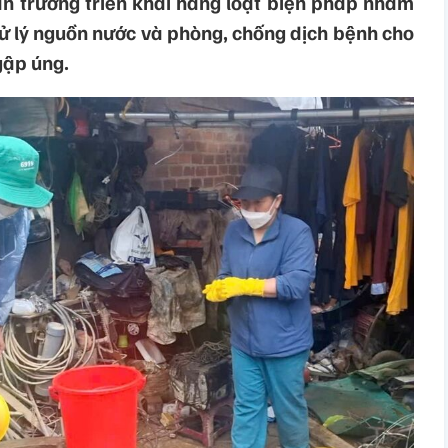
ẩn trương triển khai hàng loạt biện pháp nhằm
ử lý nguồn nước và phòng, chống dịch bệnh cho
gập úng.