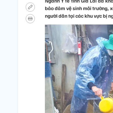
Ngành Y tế tỉnh Gia Lai đã kh
bảo đảm vệ sinh môi trường, x
người dân tại các khu vực bị n