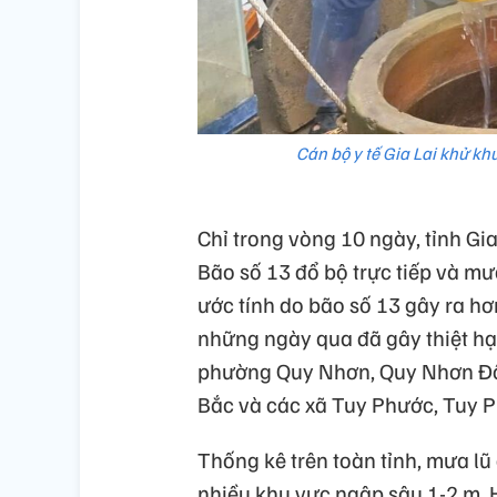
Cán bộ y tế Gia Lai khử k
Chỉ trong vòng 10 ngày, tỉnh Gia 
Bão số 13 đổ bộ trực tiếp và mưa 
ước tính do bão số 13 gây ra hơn
những ngày qua đã gây thiệt hại
phường Quy Nhơn, Quy Nhơn Đ
Bắc và các xã Tuy Phước, Tuy 
Thống kê trên toàn tỉnh, mưa lũ
nhiều khu vực ngập sâu 1-2 m. 