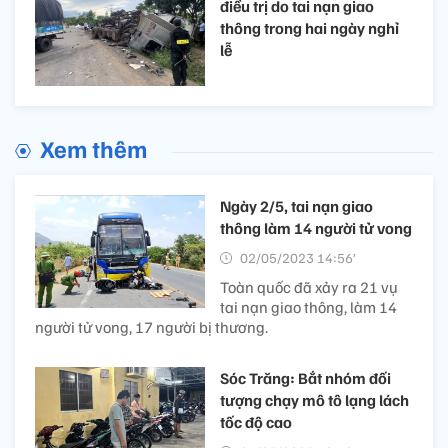
điều trị do tai nạn giao
thông trong hai ngày nghỉ
lễ
Xem thêm
Ngày 2/5, tai nạn giao
thông làm 14 người tử vong
02/05/2023 14:56’
Toàn quốc đã xảy ra 21 vụ
tai nạn giao thông, làm 14
người tử vong, 17 người bị thương.
Sóc Trăng: Bắt nhóm đối
tượng chạy mô tô lạng lách
tốc độ cao