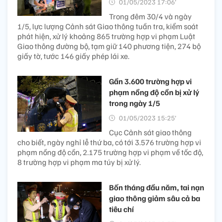
01/05/2023 17:06’
Trong đêm 30/4 và ngày
1/5, lực lượng Cảnh sát Giao thông tuần tra, kiểm soát
phát hiện, xử lý khoảng 865 trường hợp vi phạm Luật
Giao thông đường bộ, tạm giữ 140 phương tiện, 274 bộ
giấy tờ, tước 146 giấy phép lái xe.
Gần 3.600 trường hợp vi
phạm nồng độ cồn bị xử lý
trong ngày 1/5
01/05/2023 15:25’
Cục Cảnh sát giao thông
cho biết, ngày nghỉ lễ thứ ba, có tới 3.576 trường hợp vi
phạm nồng độ cồn, 2.175 trường hợp vi phạm về tốc độ,
8 trường hợp vi phạm ma túy bị xử lý.
Bốn tháng đầu năm, tai nạn
giao thông giảm sâu cả ba
tiêu chí