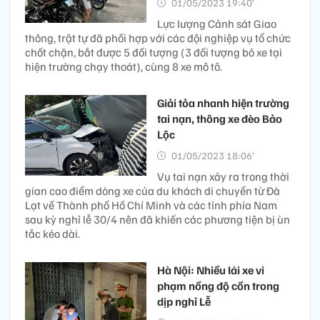
01/05/2023 19:40’
Lực lượng Cảnh sát Giao
thông, trật tự đã phối hợp với các đội nghiệp vụ tổ chức
chốt chặn, bắt được 5 đối tượng (3 đối tượng bỏ xe tại
hiện trường chạy thoát), cùng 8 xe mô tô.
Giải tỏa nhanh hiện trường
tai nạn, thông xe đèo Bảo
Lộc
01/05/2023 18:06’
Vụ tai nạn xảy ra trong thời
gian cao điểm dòng xe của du khách di chuyển từ Đà
Lạt về Thành phố Hồ Chí Minh và các tỉnh phía Nam
sau kỳ nghỉ lễ 30/4 nên đã khiến các phương tiện bị ùn
tắc kéo dài.
Hà Nội: Nhiều lái xe vi
phạm nồng độ cồn trong
dịp nghỉ Lễ