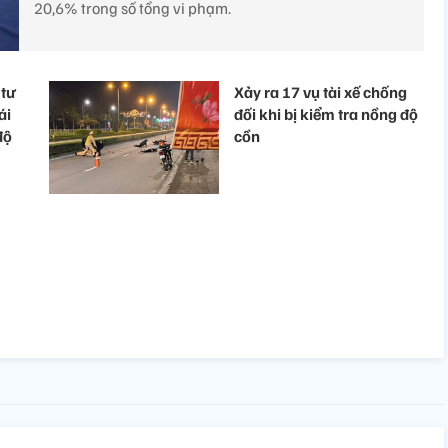
20,6% trong số tổng vi phạm.
 tư
Xảy ra 17 vụ tài xế chống
ái
đối khi bị kiểm tra nồng độ
độ
cồn