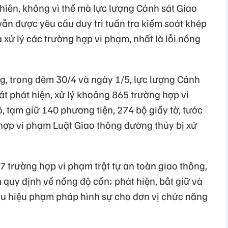
hiên, không vì thế mà lực lượng Cảnh sát Giao
 vẫn được yêu cầu duy trì tuần tra kiểm soát khép
và xử lý các trường hợp vi phạm, nhất là lỗi nồng
, trong đêm 30/4 và ngày 1/5, lực lượng Cảnh
át phát hiện, xử lý khoảng 865 trường hợp vi
 tạm giữ 140 phương tiện, 274 bộ giấy tờ, tước
 hợp vi phạm Luật Giao thông đường thủy bị xử
47 trường hợp vi phạm trật tự an toàn giao thông,
 quy định về nồng độ cồn; phát hiện, bắt giữ và
dấu hiệu phạm pháp hình sự cho đơn vị chức năng