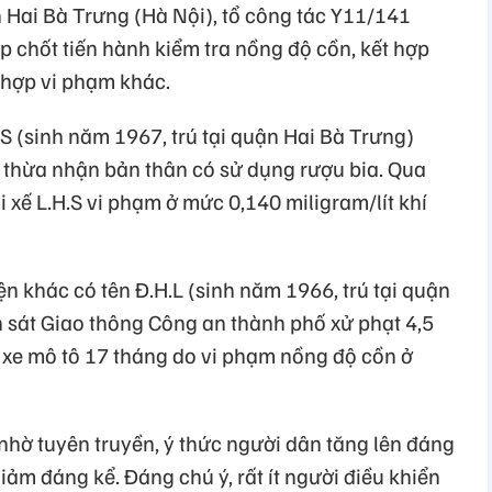
Hai Bà Trưng (Hà Nội), tổ công tác Y11/141
 chốt tiến hành kiểm tra nồng độ cồn, kết hợp
 hợp vi phạm khác.
.H.S (sinh năm 1967, trú tại quận Hai Bà Trưng)
 thừa nhận bản thân có sử dụng rượu bia. Qua
i xế L.H.S vi phạm ở mức 0,140 miligram/lít khí
n khác có tên Đ.H.L (sinh năm 1966, trú tại quận
h sát Giao thông Công an thành phố xử phạt 4,5
i xe mô tô 17 tháng do vi phạm nồng độ cồn ở
nhờ tuyên truyền, ý thức người dân tăng lên đáng
iảm đáng kể. Đáng chú ý, rất ít người điều khiển