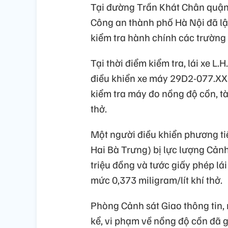
Tại đường Trần Khát Chân quận 
Công an thành phố Hà Nội đã lập
kiểm tra hành chính các trường
Tại thời điểm kiểm tra, lái xe L
điều khiển xe máy 29D2-077.XX
kiểm tra máy đo nồng độ cồn, tà
thở.
Một người điều khiển phương tiệ
Hai Bà Trưng) bị lực lượng Cản
triệu đồng và tước giấy phép lá
mức 0,373 miligram/lít khí thở.
Phòng Cảnh sát Giao thông tin, 
kể, vi phạm về nồng độ cồn đã g