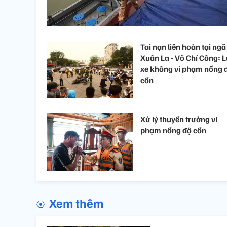
Tai nạn liên hoàn tại ngã
Xuân La - Võ Chí Công: L
xe không vi phạm nồng 
cồn
Xử lý thuyền trưởng vi
phạm nồng độ cồn
Xem thêm