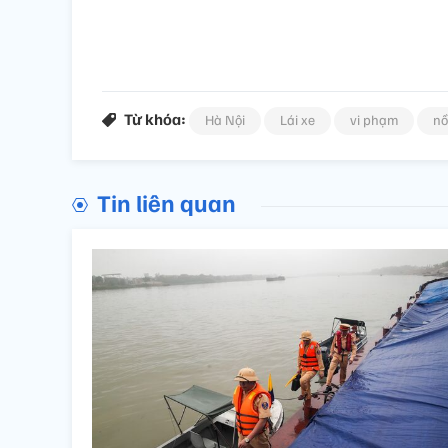
Từ khóa:
Hà Nội
Lái xe
vi phạm
nồ
Tin liên quan