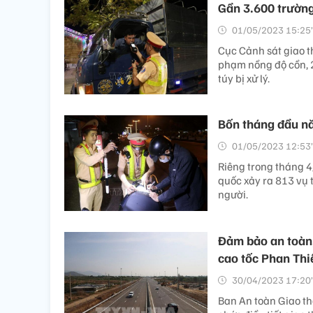
Gần 3.600 trường
01/05/2023 15:25’
Cục Cảnh sát giao th
phạm nồng độ cồn, 2
túy bị xử lý.
Bốn tháng đầu nă
01/05/2023 12:53’
Riêng trong tháng 
quốc xảy ra 813 vụ t
người.
Đảm bảo an toàn,
cao tốc Phan Thiế
30/04/2023 17:20’
Ban An toàn Giao th