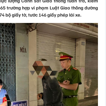
lực lượng Cảnh sát Giao thông tuần tra, kiểm
 865 trường hợp vi phạm Luật Giao thông đường
4 bộ giấy tờ, tước 146 giấy phép lái xe.