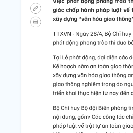
Việc phát động phong trào t
giác chấp hành pháp luật về 
xây dựng “văn hóa giao thông
TTXVN - Ngày 28/4, Bộ Chỉ huy 
phát động phong trào thi đua b
Tại Lễ phát động, đại diện các đ
Kế hoạch năm an toàn giao thôn
xây dựng văn hóa giao thông an
giao thông nghiêm trọng do ng
triển khai thực hiện từ nay đến
Bộ Chỉ huy Bộ đội Biên phòng tỉn
nội dung, gồm: Các công tác chỉ
pháp luật về trật tự an toàn gia