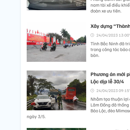
nam tài xế điều khiể
đoàn xe ưu tiên.
Xây dựng “Thành
24/04/2023 13:00’
Tỉnh Bắc Ninh đã tr
trong công tác bảo đ
bàn.
Phương án mới p
Lộc dịp lễ 30/4
24/04/2023 09:15’
Nhằm tạo thuận lợi 
Lâm Đồng đã thống 
Bảo Lộc, đèo Mimosa
ngày 3/5.