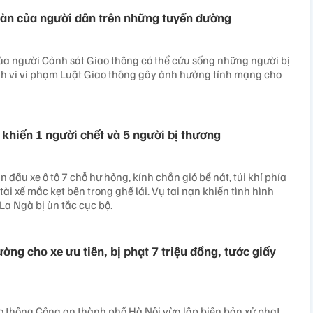
toàn của người dân trên những tuyến đường
của người Cảnh sát Giao thông có thể cứu sống những người bị
h vi vi phạm Luật Giao thông gây ảnh hưởng tính mạng cho
 khiến 1 người chết và 5 người bị thương
n đầu xe ô tô 7 chỗ hư hỏng, kính chắn gió bể nát, túi khí phía
tài xế mắc kẹt bên trong ghế lái. Vụ tai nạn khiến tình hình
La Ngà bị ùn tắc cục bộ.
ng cho xe ưu tiên, bị phạt 7 triệu đồng, tước giấy
o thông Công an thành phố Hà Nội vừa lập biên bản xử phạt