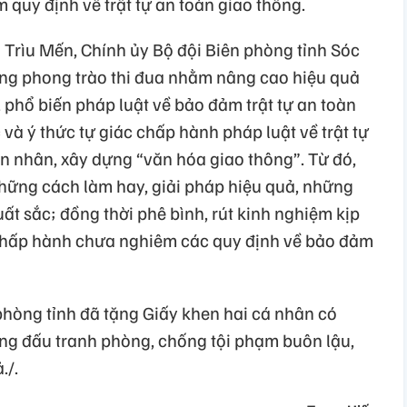
ạm quy định về trật tự an toàn giao thông.
 Trìu Mến, Chính ủy Bộ đội Biên phòng tỉnh Sóc
ng phong trào thi đua nhằm nâng cao hiệu quả
, phổ biến pháp luật về bảo đảm trật tự an toàn
và ý thức tự giác chấp hành pháp luật về trật tự
n nhân, xây dựng “văn hóa giao thông”. Từ đó,
những cách làm hay, giải pháp hiệu quả, những
uất sắc; đồng thời phê bình, rút kinh nghiệm kịp
 chấp hành chưa nghiêm các quy định về bảo đảm
phòng tỉnh đã tặng Giấy khen hai cá nhân có
trong đấu tranh phòng, chống tội phạm buôn lậu,
./.