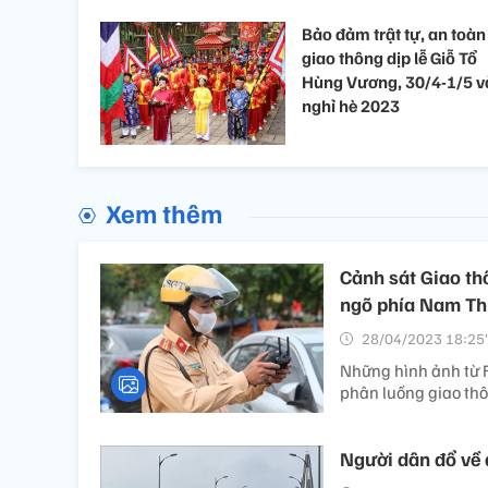
Bảo đảm trật tự, an toàn
giao thông dịp lễ Giỗ Tổ
Hùng Vương, 30/4-1/5 v
nghỉ hè 2023
Xem thêm
Cảnh sát Giao thô
ngõ phía Nam Th
28/04/2023 18:25’
Những hình ảnh từ F
phân luồng giao thôn
Người dân đổ về 