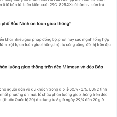
n ô tô bán tải biển kiểm soát 29C- 895.XX có hành vi cản trở
 phố Bắc Ninh an toàn giao thông”
iển khai nhiều giải pháp đồng bộ, phát huy sức mạnh tổng hợp
ảm trật tự an toàn giao thông, trật tự công cộng, đô thị trên địa
hân luồng giao thông trên đèo Mimosa và đèo Bảo
cho người dân và du khách trong dịp lễ 30/4 - 1/5, UBND tỉnh
nhất phương án mới, tổ chức phân luồng giao thông trên đèo
 (thuộc Quốc lộ 20) áp dụng từ 6 giờ ngày 29/4 đến 20 giờ