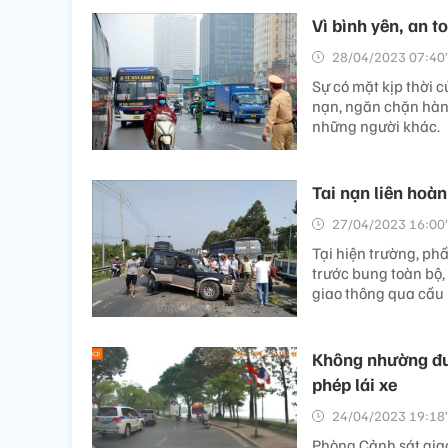
Vì bình yên, an 
28/04/2023 07:40’
Sự có mặt kịp thời 
nạn, ngăn chặn hàn
những người khác.
Tai nạn liên hoàn
27/04/2023 16:00’
Tại hiện trường, phầ
trước bung toàn bộ, 
giao thông qua cầu 
Không nhường đườ
phép lái xe
24/04/2023 19:18’
Phòng Cảnh sát gia