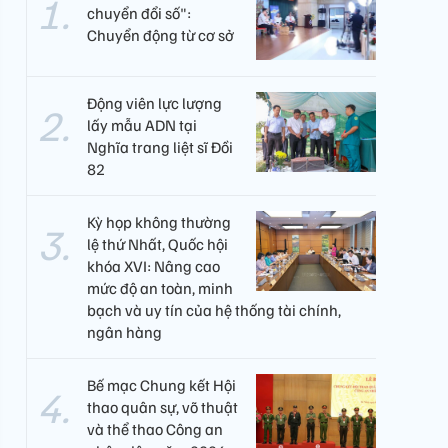
chuyển đổi số":
Chuyển động từ cơ sở
Động viên lực lượng
lấy mẫu ADN tại
Nghĩa trang liệt sĩ Đồi
82​
Kỳ họp không thường
lệ thứ Nhất, Quốc hội
khóa XVI: Nâng cao
mức độ an toàn, minh
bạch và uy tín của hệ thống tài chính,
ngân hàng
Bế mạc Chung kết Hội
thao quân sự, võ thuật
và thể thao Công an