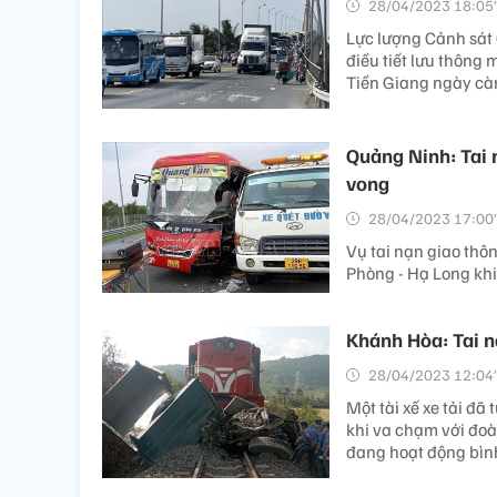
28/04/2023 18:05’
Lực lượng Cảnh sát 
điều tiết lưu thông 
Tiền Giang ngày cà
Quảng Ninh: Tai n
vong
28/04/2023 17:00’
Vụ tai nạn giao thô
Phòng - Hạ Long khi
Khánh Hòa: Tai nạ
28/04/2023 12:04’
Một tài xế xe tải đã
khi va chạm với đoà
đang hoạt động bìn