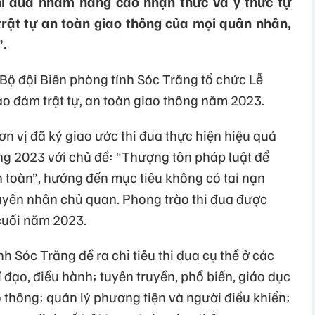
hi đua nhằm nâng cao nhận thức và ý thức tự
trật tự an toàn giao thông của mọi quân nhân,
”.
Bộ đội Biên phòng tỉnh Sóc Trăng tổ chức Lễ
ảo đảm trật tự, an toàn giao thông năm 2023.
ơn vị đã ký giao ước thi đua thực hiện hiệu quả
g 2023 với chủ đề: “Thượng tôn pháp luật để
 toàn”, hướng đến mục tiêu không có tai nạn
uyên nhân chủ quan. Phong trào thi đua được
 cuối năm 2023.
h Sóc Trăng đề ra chỉ tiêu thi đua cụ thể ở các
 đạo, điều hành; tuyên truyền, phổ biến, giáo dục
o thông; quản lý phương tiện và người điều khiển;