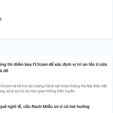
à
ng thí điểm bay FLYcam để xác định vị trí ùn tắc ở cửa
ủ đô
LYcam sẽ hỗ trợ lực lượng Cảnh sát Giao thông Hà Nội điều tiết
g, xử lý sự cố, tai nạn giao thông trên tuyến.
quê nghỉ lễ, cầu Rạch Miễu ùn ứ cả hai hướng