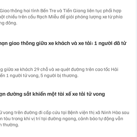
Giao thông hai tỉnh Bến Tre và Tiền Giang liên tục phối hợp
một chiều trên cầu Rạch Miễu để giải phóng lượng xe từ phía
ng đông.
ạn giao thông giữa xe khách và xe tải: 1 người đã tử
ng giữa xe khách 29 chỗ và xe quét đường trên cao tốc Hải
ến 1 người tử vong, 5 người bị thương.
n đường sắt khiến một tài xế xe tải tử vong
 tử vong trên đường đi cấp cứu tại Bệnh viện thị xã Ninh Hòa sau
n tàu trong khi vị trí tại đường ngang, cảnh báo tự động vẫn
h thường.