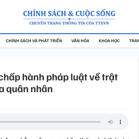
CHÍNH SÁCH VÀ PHÁT TRIỂN
VĂN HÓA
KHOA HỌC
TRAN
chấp hành pháp luật về trật
ủa quân nhân