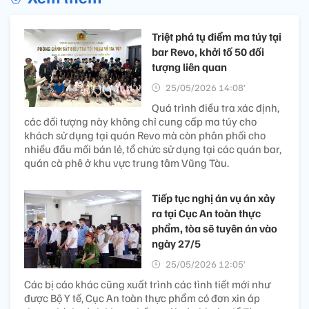
Triệt phá tụ điểm ma túy tại
bar Revo, khởi tố 50 đối
tượng liên quan
25/05/2026 14:08’
Quá trình điều tra xác định,
các đối tượng này không chỉ cung cấp ma túy cho
khách sử dụng tại quán Revo mà còn phân phối cho
nhiều đầu mối bán lẻ, tổ chức sử dụng tại các quán bar,
quán cà phê ở khu vực trung tâm Vũng Tàu.
Tiếp tục nghị án vụ án xảy
ra tại Cục An toàn thực
phẩm, tòa sẽ tuyên án vào
ngày 27/5
25/05/2026 12:05’
Các bị cáo khác cũng xuất trình các tình tiết mới như
được Bộ Y tế, Cục An toàn thực phẩm có đơn xin áp