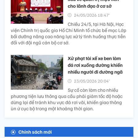
cho lãnh đạo ở cơ sở
24/05/2026 18:47’
Chiều 24/5, tại Hà Nội, Học
viện Chính trị quốc gia Hồ Chí Minh tổ chức bế mạc Lớp
bồi dưỡng nâng cao năng lực xử lý tình huống thực tiễn
đối với đội ngũ cán bộ cơ sở.
Xử phạt tài xế xe ben làm
đá rơi xuống đường khiến
nhiều người đi đường ngã
23/05/2026 20:04’
Sự cố còn làm cho nhiều
phương tiện lưu thông qua cầu phải giảm tốc độ hoặc
dừng lại để tránh khu vực đá rơi vãi, khiến giao thông
ùn ứ cục bộ trong một khoảng thời gian.
Chính sách mới