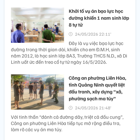
Khởi tố vụ án bạo lực học
đường khiến 1 nam sinh lớp
8 tự tử
24/05/2026 22:11’
Đây là vụ việc bạo lực học
đường trong thời gian dài, khiến cho em Đ.M.H, sinh
năm 2012, là học sinh lớp 8A3, Trường THCS N.D., xã Di
Linh uất ức đến treo cổ tự tử ngày 16/5/2026.
Công an phường Liên Hòa,
tỉnh Quảng Ninh quyết liệt
đấu tranh, xây dựng “xã,
phường sạch ma túy”
24/05/2026 21:48’
Với tinh thần “đánh cả đường dây, triệt cả đầu cung”,
Công an phường Liên Hòa tiếp tục mở rộng điều tra,
làm rõ các vụ án ma túy.