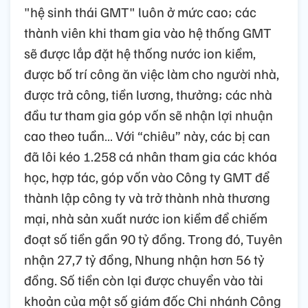
"hệ sinh thái GMT" luôn ở mức cao; các
thành viên khi tham gia vào hệ thống GMT
sẽ được lắp đặt hệ thống nước ion kiềm,
được bố trí công ăn việc làm cho người nhà,
được trả công, tiền lương, thưởng; các nhà
đầu tư tham gia góp vốn sẽ nhận lợi nhuận
cao theo tuần… Với “chiêu” này, các bị can
đã lôi kéo 1.258 cá nhân tham gia các khóa
học, hợp tác, góp vốn vào Công ty GMT để
thành lập công ty và trở thành nhà thương
mại, nhà sản xuất nước ion kiềm để chiếm
đoạt số tiền gần 90 tỷ đồng. Trong đó, Tuyên
nhận 27,7 tỷ đồng, Nhung nhận hơn 56 tỷ
đồng. Số tiền còn lại được chuyển vào tài
khoản của một số giám đốc Chi nhánh Công