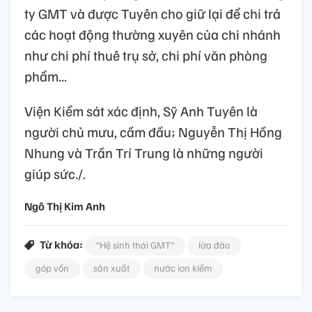
ty GMT và được Tuyên cho giữ lại để chi trả
các hoạt động thường xuyên của chi nhánh
như chi phí thuê trụ sở, chi phí văn phòng
phẩm...
Viện Kiểm sát xác định, Sỹ Anh Tuyên là
người chủ mưu, cầm đầu; Nguyễn Thị Hồng
Nhung và Trần Trí Trung là những người
giúp sức./.
Ngô Thị Kim Anh
Từ khóa:
“Hệ sinh thái GMT”
lừa đảo
góp vốn
sản xuất
nước ion kiềm