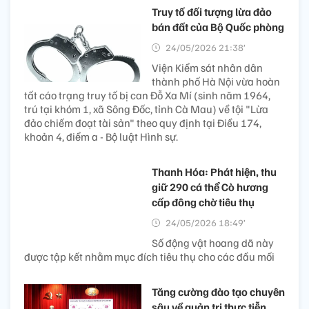
Truy tố đối tượng lừa đảo
bán đất của Bộ Quốc phòng
24/05/2026 21:38’
Viện Kiểm sát nhân dân
thành phố Hà Nội vừa hoàn
tất cáo trạng truy tố bị can Đỗ Xa Mí (sinh năm 1964,
trú tại khóm 1, xã Sông Đốc, tỉnh Cà Mau) về tội "Lừa
đảo chiếm đoạt tài sản" theo quy định tại Điều 174,
khoản 4, điểm a - Bộ luật Hình sự.
Thanh Hóa: Phát hiện, thu
giữ 290 cá thể Cò hương
cấp đông chờ tiêu thụ
24/05/2026 18:49’
Số động vật hoang dã này
được tập kết nhằm mục đích tiêu thụ cho các đầu mối
Tăng cường đào tạo chuyên
sâu về quản trị thực tiễn