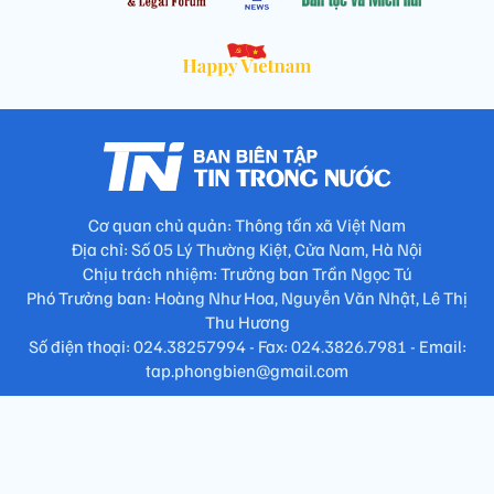
Cơ quan chủ quản: Thông tấn xã Việt Nam
Địa chỉ: Số 05 Lý Thường Kiệt, Cửa Nam, Hà Nội
Chịu trách nhiệm: Trưởng ban Trần Ngọc Tú
Phó Trưởng ban: Hoàng Như Hoa, Nguyễn Văn Nhật, Lê Thị
Thu Hương
Số điện thoại: 024.38257994 - Fax: 024.3826.7981 - Email:
tap.phongbien@gmail.com
Không sao chép nội dung khi chưa có sự đồng ý bằng văn bản