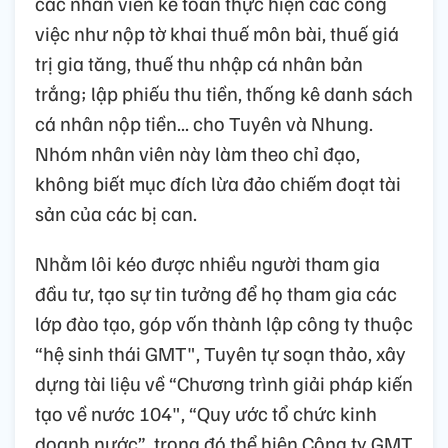
các nhân viên kế toán thực hiện các công
việc như nộp tờ khai thuế môn bài, thuế giá
trị gia tăng, thuế thu nhập cá nhân bản
trắng; lập phiếu thu tiền, thống kê danh sách
cá nhân nộp tiền... cho Tuyên và Nhung.
Nhóm nhân viên này làm theo chỉ đạo,
không biết mục đích lừa đảo chiếm đoạt tài
sản của các bị can.
Nhằm lôi kéo được nhiều người tham gia
đầu tư, tạo sự tin tưởng để họ tham gia các
lớp đào tạo, góp vốn thành lập công ty thuộc
“hệ sinh thái GMT", Tuyên tự soạn thảo, xây
dựng tài liệu về “Chương trình giải pháp kiến
tạo về nước 104", “Quy ước tổ chức kinh
doanh nước”, trong đó thể hiện Công ty GMT