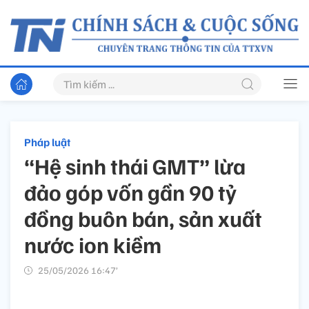
Pháp luật
“Hệ sinh thái GMT” lừa
đảo góp vốn gần 90 tỷ
đồng buôn bán, sản xuất
nước ion kiềm
25/05/2026 16:47’