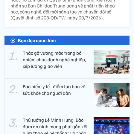
nhân sự Ban Chỉ đạo Trung ương về phát triển khoa
học, công nghệ, đổi mới sáng tạo và chuyển đổi số
(Quyết định số 208-QĐ/TW, ngày 30/7/2026).
Bạn đọc quan tâm
Tháo gỡ vướng mắc trong bổ
nhiệm chức danh nghề nghiệp,
xếp lương giáo viên
Bảo hiểm y tế - điểm tựa bảo vệ
sức khỏe cho người dân
Thủ tướng Lê Minh Hưng: Bảo
đảm an ninh mạng phải gắn kết
giữa "bảo vệ hệ thống" và "bảo