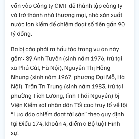
vốn vào Công ty GMT để thành lập công ty
và trở thành nhà thương mại, nhà sản xuất
nước ion kiềm để chiếm đoạt số tiền gần 90
tỷ đồng.
Ba bị cáo phải ra hầu tòa trong vụ án này
gồm: Sỹ Anh Tuyên (sinh năm 1976, trú tại
xã Phú Cát, Hà Nội), Nguyễn Thị Hồng
Nhung (sinh năm 1967, phường Đại Mỗ, Hà
Nội), Trần Trí Trung (sinh năm 1983, trú tại
phường Tích Lương, tỉnh Thái Nguyên) bị
Viện Kiểm sát nhân dân Tối cao truy tố về tội
“Lừa đảo chiếm đoạt tài sản” theo quy định
tại Điều 174, khoản 4, điểm a Bộ luật Hình
sự.