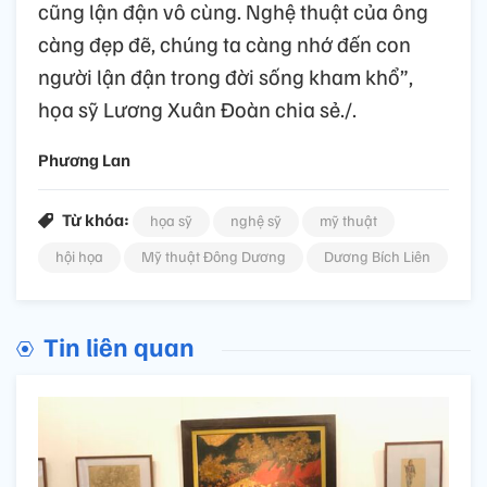
cũng lận đận vô cùng. Nghệ thuật của ông
càng đẹp đẽ, chúng ta càng nhớ đến con
người lận đận trong đời sống kham khổ”,
họa sỹ Lương Xuân Đoàn chia sẻ./.
Phương Lan
Từ khóa:
họa sỹ
nghệ sỹ
mỹ thuật
hội họa
Mỹ thuật Đông Dương
Dương Bích Liên
Tin liên quan