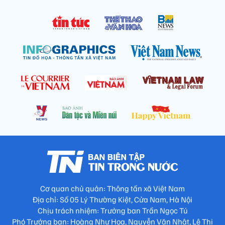
Cơ quan chủ quản: Thông tấn xã Việt Nam
Địa chỉ: Số 05 Lý Thường Kiệt, Cửa Nam, Hà Nội
Chịu trách nhiệm: Trưởng ban Trần Ngọc Tú
Phó Trưởng ban: Hoàng Như Hoa, Nguyễn Văn Nhật, Lê Thị