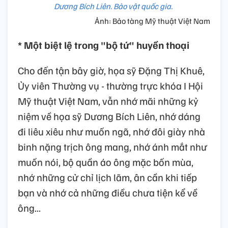
Dương Bích Liên. Bảo vật quốc gia.
Ảnh: Bảo tàng Mỹ thuật Việt Nam
* Một biệt lệ trong "bộ tứ" huyền thoại
Cho đến tận bây giờ, họa sỹ Đặng Thị Khuê,
Ủy viên Thường vụ - thường trực khóa I Hội
Mỹ thuật Việt Nam, vẫn nhớ mãi những kỷ
niệm về họa sỹ Dương Bích Liên, nhớ dáng
đi liêu xiêu như muốn ngã, nhớ đôi giày nhà
binh nặng trịch ông mang, nhớ ánh mắt như
muốn nói, bộ quần áo ông mặc bốn mùa,
nhớ những cử chỉ lịch lãm, ân cần khi tiếp
bạn và nhớ cả những điều chưa tiện kể về
ông...