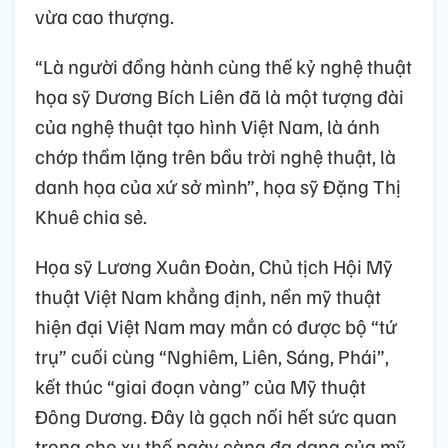
vừa cao thượng.
“Là người đồng hành cùng thế kỷ nghệ thuật
họa sỹ Dương Bích Liên đã là một tượng đài
của nghệ thuật tạo hình Việt Nam, là ánh
chớp thầm lặng trên bầu trời nghệ thuật, là
danh họa của xứ sở mình”, họa sỹ Đặng Thị
Khuê chia sẻ.
Họa sỹ Lương Xuân Đoàn, Chủ tịch Hội Mỹ
thuật Việt Nam khẳng định, nền mỹ thuật
hiện đại Việt Nam may mắn có được bộ “tứ
trụ” cuối cùng “Nghiêm, Liên, Sáng, Phái”,
kết thúc “giai đoạn vàng” của Mỹ thuật
Đông Dương. Đây là gạch nối hết sức quan
trọng cho xu thế ngày càng đa dạng của mỹ