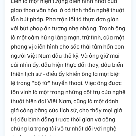
Liên là một hiện tượng điển hình nhất của
giao thoa văn hóa, ở cả tinh thần nghệ thuật
lẫn bút pháp. Pha trộn lối tả thực đơn giản
với bút pháp ấn tượng nhẹ nhàng. Tranh ông
là một cảm hứng lãng mạn, trữ tình, của một
phong vị điển hình cho sắc thái tâm hồn con
người Việt Nam đầu thế kỷ. Và ông giữ mãi
cái nhìn ấy, dẫu hiện thực đổi thay, dẫu biến
thiên lịch sử - điều ấy khiến ông là một biệt
lệ trong "bộ tứ" huyền thoại. Việc ông được
tôn vinh là một trong những cột trụ của nghệ
thuật hiện đại Việt Nam, cũng là một đánh
giá công bằng của lịch sử, cho thấy mọi giá
trị đều bình đẳng trước thời gian và công
chúng là trọng tài vô tư nhất đối với nghệ