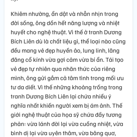
Khiêm nhường, ẩn dật và nhẫn nhịn trong
đời sống, ông dồn hết năng lượng và nhiệt
huyết cho nghệ thuật. Vì thế ở tranh Dương
Bích Liên dù là chất liệu gì, thể loại nào cũng
đều mang vẻ đẹp huyền ảo, lung linh, lãng
đãng cổ kính vừa gợi cảm vừa bí ẩn. Tái tạo
vẻ đẹp tự nhiên qua nhãn thức của riêng
mình, ông gửi gắm cả tâm tình trong mối ưu
tư da diết. Vì thế những khoảng trống trong
tranh Dương Bích Liên lại chứa nhiều ý
nghĩa nhất khiến người xem bị ám ảnh. Thế
giới nghệ thuật của họa sỹ chứa đầy tương
phản: vừa lánh đời lại vừa cuồng nhiệt, vừa
bình dị lại vừa uyên thâm, vừa bâng quơ,