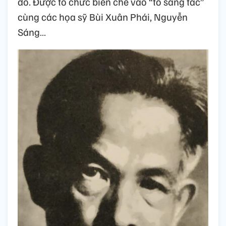
đô. Được tổ chức biên chế vào “tổ sáng tác”
cùng các họa sỹ Bùi Xuân Phái, Nguyễn
Sáng…