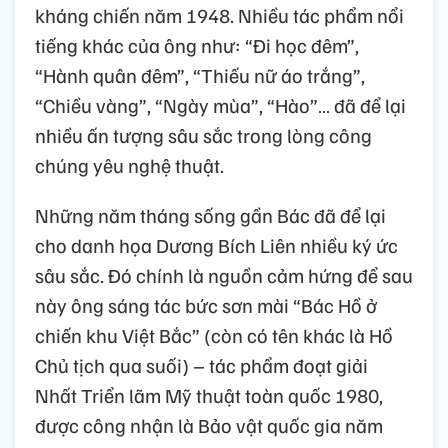
kháng chiến năm 1948. Nhiều tác phẩm nổi
tiếng khác của ông như: “Đi học đêm”,
“Hành quân đêm”, “Thiếu nữ áo trắng”,
“Chiều vàng”, “Ngày mùa”, “Hào”… đã để lại
nhiều ấn tượng sâu sắc trong lòng công
chúng yêu nghệ thuật.
Những năm tháng sống gần Bác đã để lại
cho danh họa Dương Bích Liên nhiều ký ức
sâu sắc. Đó chính là nguồn cảm hứng để sau
này ông sáng tác bức sơn mài “Bác Hồ ở
chiến khu Việt Bắc” (còn có tên khác là Hồ
Chủ tịch qua suối) – tác phẩm đoạt giải
Nhất Triển lãm Mỹ thuật toàn quốc 1980,
được công nhận là Bảo vật quốc gia năm