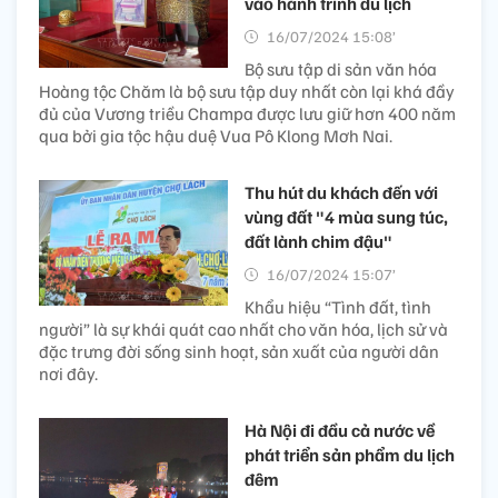
vào hành trình du lịch
16/07/2024 15:08’
Bộ sưu tập di sản văn hóa
Hoàng tộc Chăm là bộ sưu tập duy nhất còn lại khá đầy
đủ của Vương triều Champa được lưu giữ hơn 400 năm
qua bởi gia tộc hậu duệ Vua Pô Klong Mơh Nai.
Thu hút du khách đến với
vùng đất "4 mùa sung túc,
đất lành chim đậu"
16/07/2024 15:07’
Khẩu hiệu “Tình đất, tình
người” là sự khái quát cao nhất cho văn hóa, lịch sử và
đặc trưng đời sống sinh hoạt, sản xuất của người dân
nơi đây.
Hà Nội đi đầu cả nước về
phát triển sản phẩm du lịch
đêm