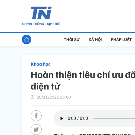
THỜI SỰ
XÃ HỘI
PHÁP LUẬT
Khoa học
Hoàn thiện tiêu chí ưu đã
điện tử
28/11/2025 13:00’