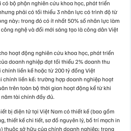
 có bộ phận nghiên cứu khoa học, phát triển
hưng phải có tối thiểu 3 nhân lực có trình độ từ
động này; trong đó có ít nhất 50% số nhân lực làm
 công nghệ và đổi mới sáng tạo là công dân Việt
cho hoạt động nghiên cứu khoa học, phát triển
của doanh nghiệp đạt tối thiểu 2% doanh thu
 chính liền kề hoặc từ 200 tỷ đồng Việt
i chính liền kề; trường hợp doanh nghiệp hoạt
uân trên toàn bộ thời gian hoạt động kể từ khi
 năm tài chính đầy đủ.
ết bị điện tử tại Việt Nam có thiết kế (bao gồm
, thiết kế chi tiết, sơ đồ nguyên lý, bố trí mạch in
uan) thuộc sở hữu của chính doanh nghiệp; trong