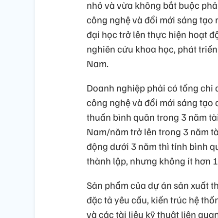
nhỏ và vừa không bắt buộc phải
công nghệ và đổi mới sáng tạo n
đại học trở lên thực hiện hoạt 
nghiên cứu khoa học, phát triển
Nam.
Doanh nghiệp phải có tổng chi 
công nghệ và đổi mới sáng tạo 
thuần bình quân trong 3 năm tài
Nam/năm trở lên trong 3 năm tà
động dưới 3 năm thì tính bình q
thành lập, nhưng không ít hơn 1
Sản phẩm của dự án sản xuất thi
đặc tả yêu cầu, kiến trúc hệ thống
và các tài liệu kỹ thuật liên q