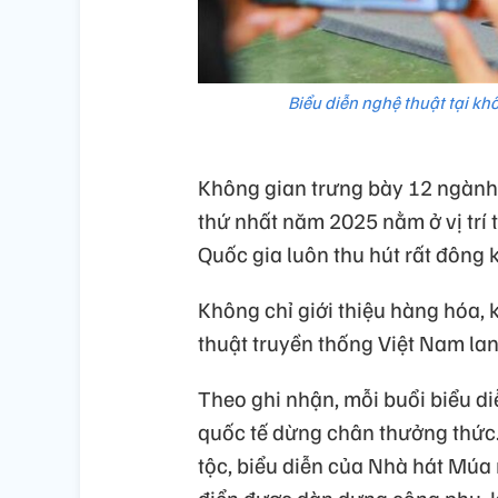
Biểu diễn nghệ thuật tại kh
Không gian trưng bày 12 ngành
thứ nhất năm 2025 nằm ở vị trí
Quốc gia luôn thu hút rất đông
Không chỉ giới thiệu hàng hóa,
thuật truyền thống Việt Nam l
Theo ghi nhận, mỗi buổi biểu d
quốc tế dừng chân thưởng thức
tộc, biểu diễn của Nhà hát Múa
điển được dàn dựng công phu, k