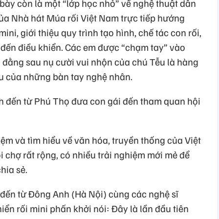
 bày còn là một “lớp học nhỏ” về nghệ thuật dân
của Nhà hát Múa rối Việt Nam trực tiếp hướng
ni, giới thiệu quy trình tạo hình, chế tác con rối,
o đến điều khiển. Các em được “chạm tay” vào
g đằng sau nụ cười vui nhộn của chú Tễu là hàng
phu của những bàn tay nghệ nhân.
h đến từ Phú Thọ đưa con gái đến tham quan hội
ệm và tìm hiểu về văn hóa, truyền thống của Việt
 chợ rất rộng, có nhiều trải nghiệm mới mẻ để
hia sẻ.
 đến từ Đông Anh (Hà Nội) cùng các nghệ sĩ
ển rối mini phấn khởi nói: Đây là lần đầu tiên