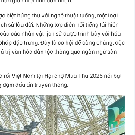
c biệt hứng thú với nghệ thuật tuồng, một loại
ch sử lâu đời. Những lớp diễn nổi tiếng tái hiện
của các nhân vật lịch sử được trình bày với hóa
ộ pháp đặc trưng. Đây là cơ hội để công chúng, đặc
 giá trị văn hóa dân tộc thông qua ngôn ngữ sân
 rối Việt Nam tại Hội chợ Mùa Thu 2025 nổi bật
 đậm dấu ấn truyền thống.