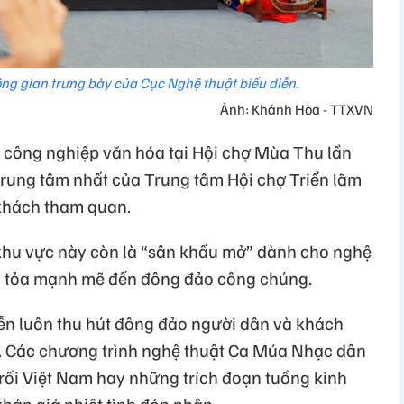
ông gian trưng bày của Cục Nghệ thuật biểu diễn.
Ảnh: Khánh Hòa - TTXVN
 công nghiệp văn hóa tại Hội chợ Mùa Thu lần
 trung tâm nhất của Trung tâm Hội chợ Triển lãm
 khách tham quan.
 khu vực này còn là “sân khấu mở” dành cho nghệ
an tỏa mạnh mẽ đến đông đảo công chúng.
iễn luôn thu hút đông đảo người dân và khách
. Các chương trình nghệ thuật Ca Múa Nhạc dân
 rối Việt Nam hay những trích đoạn tuồng kinh
hán giả nhiệt tình đón nhận.