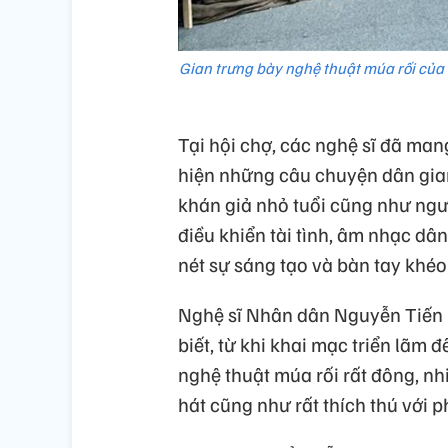
Gian trưng bày nghệ thuật múa rối của
Tại hội chợ, các nghệ sĩ đã mang
hiện những câu chuyện dân gian 
khán giả nhỏ tuổi cũng như ngườ
điều khiển tài tình, âm nhạc d
nét sự sáng tạo và bàn tay khéo
Nghệ sĩ Nhân dân Nguyễn Tiến 
biết, từ khi khai mạc triển lãm
nghệ thuật múa rối rất đông, n
hát cũng như rất thích thú với 