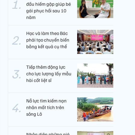
đầu hiếm gặp giúp bé
gái phục hồi sau 10
năm
Học và làm theo Bác
phải tạo chuyển biến
bằng kết quả cụ thể
Tiếp thêm động lực
cho lực lượng lấy mẫu
hài cốt liệt sĩ
Nỗ lực tìm kiếm nạn
nhân mất tích trên
sông Lô
Nhận diện những giá