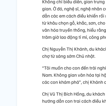
Không chỉ biểu diễn, gian trưng
gian. Ở đó, nghệ sĩ, nghệ nhân 
dẫn các em cách điều khiển rối mi
từ khâu chọn gỗ, khắc, sơn, ch
văn hóa truyền thống, hiểu rằn
trăm giờ lao động tỉ mỉ, công 
Chị Nguyễn Thị Khánh, du khác
chợ từ sáng sớm Chủ nhật.
“Tôi muốn cho con đến trải nghi
Nam. Không gian văn hóa tại hội
các con khám phá”, chị Khánh c
Chị Vũ Thị Bích Hồng, du khách
hướng dẫn con trai cách điều khi