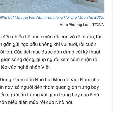
 Nhà hát Múa rối Việt Nam trong lòng Hội chợ Mùa Thu 2025.
Ảnh: Phương Lan - TTXVN
 đến nhiều tiết mục múa rối cạn và rối nước, tái
gần gũi, tạo bầu không khí vui tươi, lôi cuốn
i lớn. Các tiết mục được dàn dựng với kỹ thuật
ân gian sống động, giúp người xem cảm nhận rõ
 léo của nghệ nhân Việt.
Dũng, Giám đốc Nhà hát Múa rối Việt Nam cho
 đến nay, số người đến tham quan gian trưng bày
hiều người ấn tượng với gian trưng bày của Nhà
phần biểu diễn múa rối của Nhà hát.