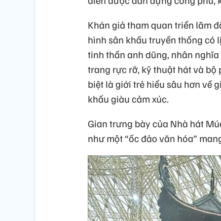
Khán giả tham quan triển lãm đặ
hình sân khấu truyền thống có lị
tinh thần anh dũng, nhân nghĩa 
trang rực rỡ, kỹ thuật hát và b
biệt là giới trẻ hiểu sâu hơn về
khấu giàu cảm xúc.
Gian trưng bày của Nhà hát Múa
như một “ốc đảo văn hóa” mang