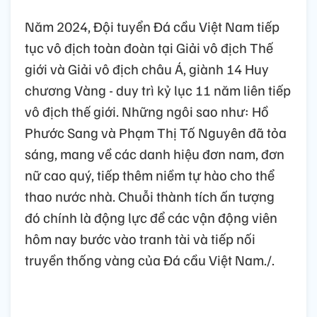
Năm 2024, Đội tuyển Đá cầu Việt Nam tiếp
tục vô địch toàn đoàn tại Giải vô địch Thế
giới và Giải vô địch châu Á, giành 14 Huy
chương Vàng - duy trì kỷ lục 11 năm liên tiếp
vô địch thế giới. Những ngôi sao như: Hồ
Phước Sang và Phạm Thị Tố Nguyên đã tỏa
sáng, mang về các danh hiệu đơn nam, đơn
nữ cao quý, tiếp thêm niềm tự hào cho thể
thao nước nhà. Chuỗi thành tích ấn tượng
đó chính là động lực để các vận động viên
hôm nay bước vào tranh tài và tiếp nối
truyền thống vàng của Đá cầu Việt Nam./.