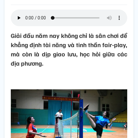
Giải đấu năm nay không chỉ là sân chơi để
khẳng định tài năng và tinh thần fair‑play,
mà còn là dịp giao lưu, học hỏi giữa các
địa phương.