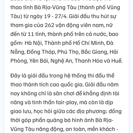
thao tỉnh Bà Rịa-Vũng Tàu (thành phố Vũng
Tàu) từ ngày 19 - 27/4. Giải đấu thu hút sự
tham gia của 262 vận động viên nam, nữ
đến từ 11 tỉnh, thành phố trên cả nước, bao
gồm: Hà Nội, Thành phố Hồ Chí Minh, Đà
Nẵng, Đồng Tháp, Phú Thọ, Bắc Giang, Hải
Phòng, Yên Bái, Nghệ An, Thanh Hóa và Huế.
Đây là giải đấu trong hệ thống thi đấu thể
thao thành tích cao quốc gia. Giải đấu năm
nay không chỉ là sân chơi để khẳng định tài
năng và tinh thần fair‑play, mà còn là dịp
giao lưu, học hỏi giữa các địa phương; đồng
thời góp phần quảng bá hình ảnh Bà Rịa-
Vũng Tàu năng động, an toàn, mến khách -