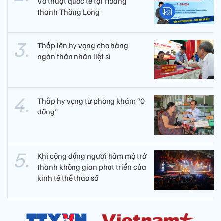
Võ thuật quốc tế tại Hoàng
thành Thăng Long
Thắp lên hy vọng cho hàng
ngàn thân nhân liệt sĩ
Thắp hy vọng từ phòng khám “0
đồng”
Khi cộng đồng người hâm mộ trở
thành không gian phát triển của
kinh tế thể thao số