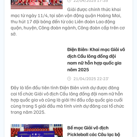
22/04/2025 17:35’
Giải được chính thức khai
mạc từ ngày 11/4, tại sân vận động quận Hoàng Mai,
thu hút 17 đội bóng đến từ các Liên đoàn Lao động
quận, huyện, Công đoàn ngành, Công đoàn cấp trên cơ
sở.
Điện Biên: Khai mạc Giải vô
địch Cầu lông đồng đội
nam nữ hỗn hợp quốc gia
năm 2025
21/04/2025 22:23’
Đây là lần đầu tiên tỉnh Điện Biên vinh dự được đăng
cai tổ chức Giải vô địch Cầu lông đồng đội nam nữ hỗn
hợp quốc gia và cũng là giải thi đấu cấp quốc gia cuối
cùng trong 5 giải đấu mà tỉnh vinh dự đăng cai tổ chức
trong năm 2025.
Bế mạc ​Giải vô địch
Pickleball các Câu lạc bộ