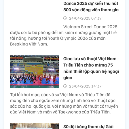
Dance 2025 dự kiến thu hút
500 vận động viên tham gia
24/04/2025 07:39’
Vietnam Street Dance 2025
được coi là bệ phóng để tìm kiếm những gương mặt trẻ
tài năng, hướng tới Youth Olympic 2026 của môn
Breaking Việt Nam.
Giao lưu võ thuật Việt Nam -
Triều Tiên chào mừng 75
năm thiết lập quan hệ ngoại
giao
23/04/2025 14:37’
Tại lễ khai mạc, các võ sư Việt Nam và Triều Tiên đã
mang đến cho người xem những tinh hoa võ thuật đặc
sắc của hai quốc gia, với những màn võ thuật cổ truyền
của Việt Nam và môn võ Taekwondo của Triều Tiên.
30 đội bóng tham dự Giải