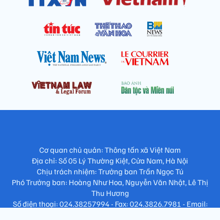
Cơ quan chủ quản: Thông tấn xã Việt Nam
Địa chỉ: Số 05 Lý Thường Kiệt, Cửa Nam, Hà Nội
Chịu trách nhiệm: Trưởng ban Trần Ngọc Tú