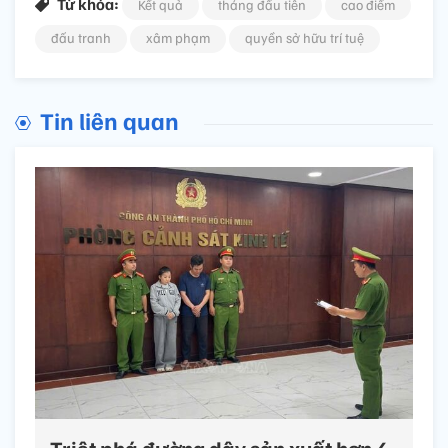
Từ khóa:
Kết quả
tháng đầu tiên
cao điểm
đấu tranh
xâm phạm
quyền sở hữu trí tuệ
Tin liên quan
Triệt phá đường dây sản xuất hơn 4