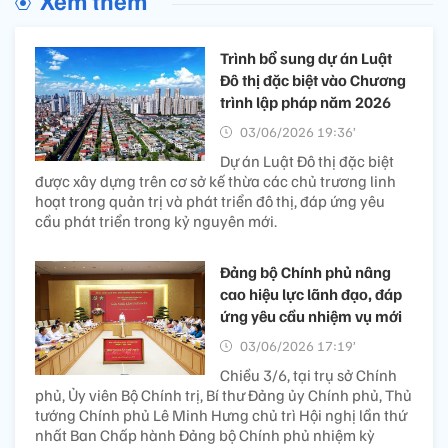
Xem thêm
Trình bổ sung dự án Luật
Đô thị đặc biệt vào Chương
trình lập pháp năm 2026
03/06/2026 19:36’
Dự án Luật Đô thị đặc biệt
được xây dựng trên cơ sở kế thừa các chủ trương linh
hoạt trong quản trị và phát triển đô thị, đáp ứng yêu
cầu phát triển trong kỷ nguyên mới.
Đảng bộ Chính phủ nâng
cao hiệu lực lãnh đạo, đáp
ứng yêu cầu nhiệm vụ mới
03/06/2026 17:19’
Chiều 3/6, tại trụ sở Chính
phủ, Ủy viên Bộ Chính trị, Bí thư Đảng ủy Chính phủ, Thủ
tướng Chính phủ Lê Minh Hưng chủ trì Hội nghị lần thứ
nhất Ban Chấp hành Đảng bộ Chính phủ nhiệm kỳ