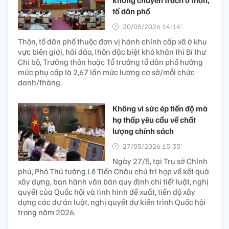
không chuyên trách ở thôn,
tổ dân phố
30/05/2026 14:14’
Thôn, tổ dân phố thuộc đơn vị hành chính cấp xã ở khu
vực biên giới, hải đảo, thôn đặc biệt khó khăn thì Bí thư
Chi bộ, Trưởng thôn hoặc Tổ trưởng tổ dân phố hưởng
mức phụ cấp là 2,67 lần mức lương cơ sở/mỗi chức
danh/tháng.
Không vì sức ép tiến độ mà
hạ thấp yêu cầu về chất
lượng chính sách​
27/05/2026 15:35’
Ngày 27/5, tại Trụ sở Chính
phủ, Phó Thủ tướng Lê Tiến Châu chủ trì họp về kết quả
xây dựng, ban hành văn bản quy định chi tiết luật, nghị
quyết của Quốc hội và tình hình đề xuất, tiến độ xây
dựng các dự án luật, nghị quyết dự kiến trình Quốc hội
trong năm 2026.