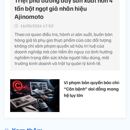
tấn bột ngọt giả nhãn hiệu
Ajinomoto
16/05/2026 17:53’
Theo cơ quan điều tra, hành vi sản xuất, buôn bán
hàng giả là phụ gia thực phẩm của các đối tượng
không chỉ xâm phạm quyền sở hữu trí tuệ của
doanh nghiệp mà còn tiềm ẩn nguy cơ ảnh hưởng
nghiêm trọng đến sức khỏe người tiêu dùng, môi
trường kinh doanh và trật tự quản lý kinh tế.
Vi phạm bản quyền báo chí:
“Căn bệnh” dai dẳng mang
hệ lụy lớn