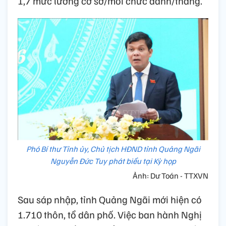
1,7 mức lương cơ sở/mỗi chức danh/tháng.
Phó Bí thư Tỉnh ủy, Chủ tịch HĐND tỉnh Quảng Ngãi
Nguyễn Đức Tuy phát biểu tại Kỳ họp
Ảnh: Dư Toán - TTXVN
Sau sáp nhập, tỉnh Quảng Ngãi mới hiện có
1.710 thôn, tổ dân phố. Việc ban hành Nghị