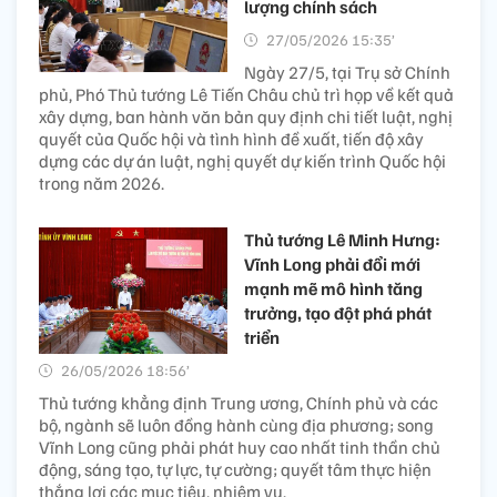
lượng chính sách​
27/05/2026 15:35’
Ngày 27/5, tại Trụ sở Chính
phủ, Phó Thủ tướng Lê Tiến Châu chủ trì họp về kết quả
xây dựng, ban hành văn bản quy định chi tiết luật, nghị
quyết của Quốc hội và tình hình đề xuất, tiến độ xây
dựng các dự án luật, nghị quyết dự kiến trình Quốc hội
trong năm 2026.
Thủ tướng Lê Minh Hưng:
Vĩnh Long phải đổi mới
mạnh mẽ mô hình tăng
trưởng, tạo đột phá phát
triển
26/05/2026 18:56’
Thủ tướng khẳng định Trung ương, Chính phủ và các
bộ, ngành sẽ luôn đồng hành cùng địa phương; song
Vĩnh Long cũng phải phát huy cao nhất tinh thần chủ
động, sáng tạo, tự lực, tự cường; quyết tâm thực hiện
thắng lợi các mục tiêu, nhiệm vụ.