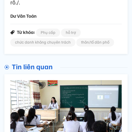
rõ./.
Dư Văn Toán
Từ khóa:
Phụ cấp
hỗ trợ
chức danh không chuyên trách
thôn/tổ dân phố
Tin liên quan