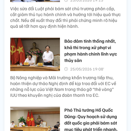
Việc sửa đổi Luật phải bám sát chủ trương phân cấp,
cắt giảm thủ tục hành chính và hướng tới hiệu quả thực
chất. Nếu đề xuất thay đổi thì phải chứng minh rõ hiệu
quả sẽ tốt hơn quy định hiện hành.
Bảo đảm tính thống nhất,
khả thi trong xử phạt vi
phạm hành chính lĩnh vực
thủy sản
25/05/2026 19:08’
Bộ Nông nghiệp và Môi trường khẩn trương tiếp thu,
hoàn thiện dự thảo Nghị định để kịp trao đổi với EC về
những nỗ lực của Việt Nam trong tháo gỡ “thẻ vàng”
IUU theo khuyến nghị của đoàn thanh tra EC.
Phó Thủ tướng Hồ Quốc
Dũng: Quy hoạch sử dụng
đất quốc gia phải bám sát
mục tiêu phát triển nhanh,