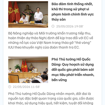
Bảo đảm tính thống nhất,
khả thi trong xử phạt vi
phạm hành chính lĩnh vực
thủy sản
25/05/2026 19:08’
Bộ Nông nghiệp và Môi trường khẩn trương tiếp thu,
hoàn thiện dự thảo Nghị định để kịp trao đổi với EC về
những nỗ lực của Việt Nam trong tháo gỡ “thẻ vàng”
IUU theo khuyến nghị của đoàn thanh tra EC.
Phó Thủ tướng Hồ Quốc
Dũng: Quy hoạch sử dụng
đất quốc gia phải bám sát
mục tiêu phát triển nhanh,
bền vững
22/05/2026 11:58’
Phó Thủ tướng Hồ Quốc Dũng nhấn mạnh, đất đai là
nguồn lực đặc biệt quan trọng của quốc gia, cần được
khai thác, sử dụng hiệu quả, tiết kiệm, tuyệt đối không