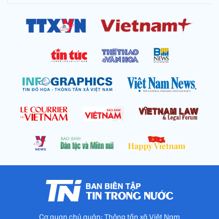
Cơ quan chủ quản: Thông tấn xã Việt Nam