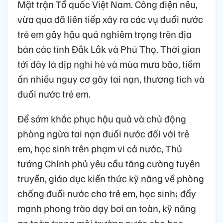
Mặt trận Tổ quốc Việt Nam. Công điện nêu,
vừa qua đã liên tiếp xảy ra các vụ đuối nước
trẻ em gây hậu quả nghiêm trọng trên địa
bàn các tỉnh Đắk Lắk và Phú Thọ. Thời gian
tới đây là dịp nghỉ hè và mùa mưa bão, tiềm
ẩn nhiều nguy cơ gây tai nạn, thương tích và
đuối nước trẻ em.
Để sớm khắc phục hậu quả và chủ động
phòng ngừa tai nạn đuối nước đối với trẻ
em, học sinh trên phạm vi cả nước, Thủ
tướng Chính phủ yêu cầu tăng cường tuyên
truyền, giáo dục kiến thức kỹ năng về phòng
chống đuối nước cho trẻ em, học sinh; đẩy
mạnh phong trào dạy bơi an toàn, kỹ năng