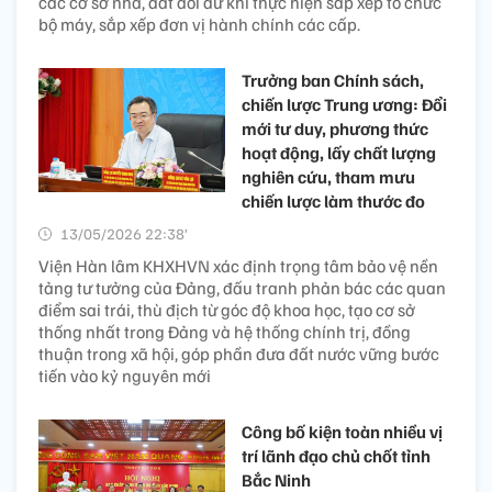
các cơ sở nhà, đất dôi dư khi thực hiện sắp xếp tổ chức
bộ máy, sắp xếp đơn vị hành chính các cấp.
Trưởng ban Chính sách,
chiến lược Trung ương: Đổi
mới tư duy, phương thức
hoạt động, lấy chất lượng
nghiên cứu, tham mưu
chiến lược làm thước đo
13/05/2026 22:38’
Viện Hàn lâm KHXHVN xác định trọng tâm bảo vệ nền
tảng tư tưởng của Đảng, đấu tranh phản bác các quan
điểm sai trái, thù địch từ góc độ khoa học, tạo cơ sở
thống nhất trong Đảng và hệ thống chính trị, đồng
thuận trong xã hội, góp phần đưa đất nước vững bước
tiến vào kỷ nguyên mới
Công bố kiện toàn nhiều vị
trí lãnh đạo chủ chốt tỉnh
Bắc Ninh