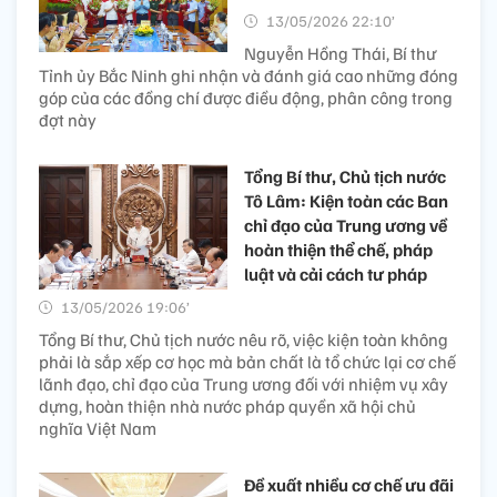
13/05/2026 22:10’
Nguyễn Hồng Thái, Bí thư
Tỉnh ủy Bắc Ninh ghi nhận và đánh giá cao những đóng
góp của các đồng chí được điều động, phân công trong
đợt này
Tổng Bí thư, Chủ tịch nước
Tô Lâm: Kiện toàn các Ban
chỉ đạo của Trung ương về
hoàn thiện thể chế, pháp
luật và cải cách tư pháp
13/05/2026 19:06’
Tổng Bí thư, Chủ tịch nước nêu rõ, việc kiện toàn không
phải là sắp xếp cơ học mà bản chất là tổ chức lại cơ chế
lãnh đạo, chỉ đạo của Trung ương đối với nhiệm vụ xây
dựng, hoàn thiện nhà nước pháp quyền xã hội chủ
nghĩa Việt Nam
Đề xuất nhiều cơ chế ưu đãi