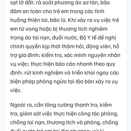
sạt lở đất; rà soát phương án sơ tán, bảo
đảm an toàn cho trẻ em trong các tình
huống thiên tai, bão lũ. Khi xảy ra vụ việc trẻ
em tử vong hoặc bị thương tích nghiêm
trọng do tai nạn, đuối nước, Bộ Y tế đề nghị
chính quyền kịp thời thăm hỏi, động viên, hỗ
trợ gia đình; kiểm tra, xác minh nguyên nhân
vụ việc; thực hiện báo cáo nhanh theo quy
định; rút kinh nghiệm và triển khai ngay các
biện pháp phòng ngừa tại địa bàn xảy ra vụ
việc.
Ngoài ra, cần tăng cường thanh tra, kiểm
tra, giám sát việc thực hiện công tác phòng,
chống tai nạn, thương tích và phòng, chống
đuối nước trẻ em tại địa phương; xử lý