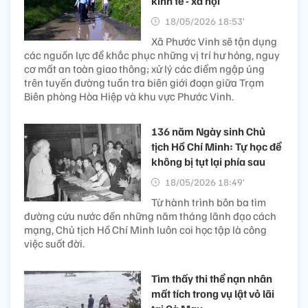
kinh tế - xã hội
18/05/2026 18:53’
Xã Phước Vinh sẽ tận dụng
các nguồn lực để khắc phục những vị trí hư hỏng, nguy
cơ mất an toàn giao thông; xử lý các điểm ngập úng
trên tuyến đường tuần tra biên giới đoạn giữa Trạm
Biên phòng Hòa Hiệp và khu vực Phước Vinh.
136 năm Ngày sinh Chủ
tịch Hồ Chí Minh: Tự học để
không bị tụt lại phía sau
18/05/2026 18:49’
Từ hành trình bôn ba tìm
đường cứu nước đến những năm tháng lãnh đạo cách
mạng, Chủ tịch Hồ Chí Minh luôn coi học tập là công
việc suốt đời.
Tìm thấy thi thể nạn nhân
mất tích trong vụ lật vỏ lãi