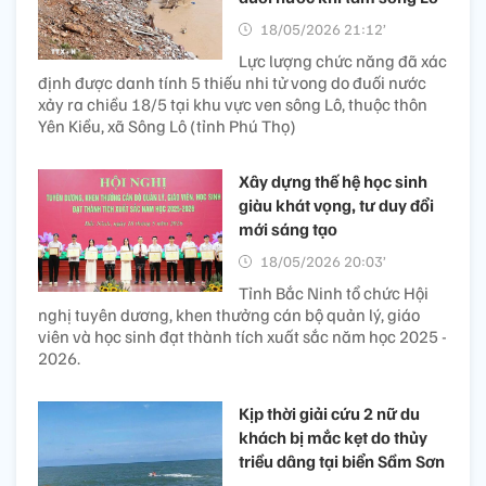
18/05/2026 21:12’
Lực lượng chức năng đã xác
định được danh tính 5 thiếu nhi tử vong do đuối nước
xảy ra chiều 18/5 tại khu vực ven sông Lô, thuộc thôn
Yên Kiều, xã Sông Lô (tỉnh Phú Thọ)
Xây dựng thế hệ học sinh
giàu khát vọng, tư duy đổi
mới sáng tạo
18/05/2026 20:03’
Tỉnh Bắc Ninh tổ chức Hội
nghị tuyên dương, khen thưởng cán bộ quản lý, giáo
viên và học sinh đạt thành tích xuất sắc năm học 2025 -
2026.
Kịp thời giải cứu 2 nữ du
khách bị mắc kẹt do thủy
triều dâng tại biển Sầm Sơn