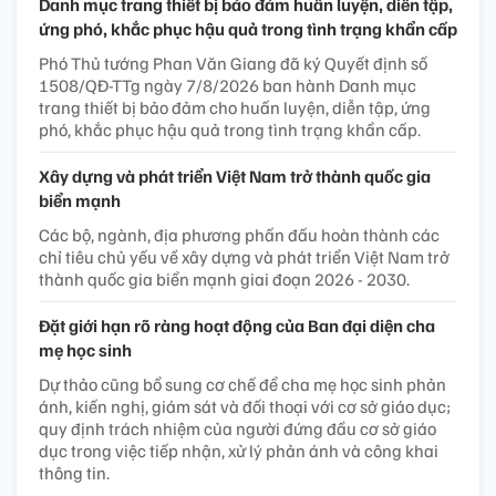
Danh mục trang thiết bị bảo đảm huấn luyện, diễn tập,
ứng phó, khắc phục hậu quả trong tình trạng khẩn cấp
Phó Thủ tướng Phan Văn Giang đã ký Quyết định số
1508/QĐ-TTg ngày 7/8/2026 ban hành Danh mục
trang thiết bị bảo đảm cho huấn luyện, diễn tập, ứng
phó, khắc phục hậu quả trong tình trạng khẩn cấp.
Xây dựng và phát triển Việt Nam trở thành quốc gia
biển mạnh
Các bộ, ngành, địa phương phấn đấu hoàn thành các
chỉ tiêu chủ yếu về xây dựng và phát triển Việt Nam trở
thành quốc gia biển mạnh giai đoạn 2026 - 2030.
Đặt giới hạn rõ ràng hoạt động của Ban đại diện cha
mẹ học sinh
Dự thảo cũng bổ sung cơ chế để cha mẹ học sinh phản
ánh, kiến nghị, giám sát và đối thoại với cơ sở giáo dục;
quy định trách nhiệm của người đứng đầu cơ sở giáo
dục trong việc tiếp nhận, xử lý phản ánh và công khai
thông tin.