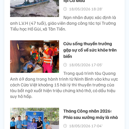
tại Cà Mau
18/05/2026 18:28’
Nạn nhân được xác định là
anh L.V.H (47 tuổi), giáo viên đang công tác tại Trường
Tiểu học Hố Gùi, xã Tân Tiến.
Cứu sống thuyền trưởng
gặp sự cố về sức khỏe trên
biển
18/05/2026 17:05’
Trong quá trình tàu Quang
Anh 69 đang trong hành trình từ Ninh Bình vào khu vực
cách Cửa Việt khoảng 15 hải lý thì thuyền trưởng của
tàu bất ngờ xuất hiện triệu chứng khó thở, có dấu hiệu
suy hô hấp.
Tháng Công nhân 2026:
Phía sau xưởng máy là nhà
18/05/2026 17:04’