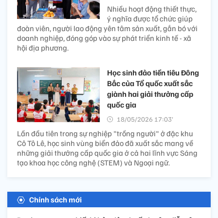
Nhiều hoạt động thiết thực,
ý nghĩa được tổ chức giúp
đoàn viên, người lao động yên tâm sản xuất, gắn bó với
doanh nghiệp, đóng góp vào sự phát triển kinh tế - xã
hội địa phương.
Học sinh đảo tiền tiêu Đông
Bắc của Tổ quốc xuất sắc
giành hai giải thưởng cấp
quốc gia
18/05/2026 17:03’
Lần đầu tiên trong sự nghiệp "trồng người" ở đặc khu
Cô Tô Lê, học sinh vùng biển đảo đã xuất sắc mang về
những giải thưởng cấp quốc gia ở cả hai lĩnh vực Sáng
tạo khoa học công nghệ (STEM) và Ngoại ngữ.
Chính sách mới