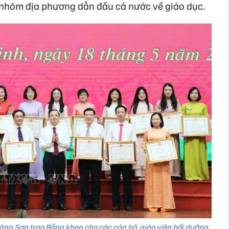
ng nhóm địa phương dẫn đầu cả nước về giáo dục.
ng Sơn trao Bằng khen cho các cán bộ, giáo viên bồi dưỡng