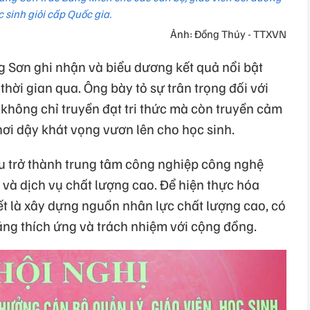
c sinh giỏi cấp Quốc gia.
Ảnh: Đồng Thúy - TTXVN
 Sơn ghi nhận và biểu dương kết quả nổi bật
hời gian qua. Ông bày tỏ sự trân trọng đối với
không chỉ truyền đạt tri thức mà còn truyền cảm
ơi dậy khát vọng vươn lên cho học sinh.
ấu trở thành trung tâm công nghiệp công nghệ
ố và dịch vụ chất lượng cao. Để hiện thực hóa
yết là xây dựng nguồn nhân lực chất lượng cao, có
ăng thích ứng và trách nhiệm với cộng đồng.