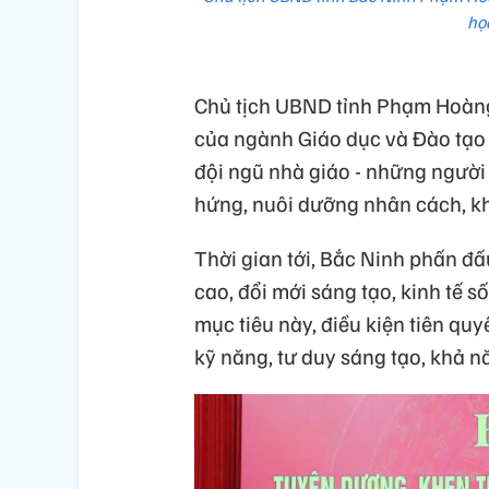
họ
Chủ tịch UBND tỉnh Phạm Hoàng
của ngành Giáo dục và Đào tạo t
đội ngũ nhà giáo - những người 
hứng, nuôi dưỡng nhân cách, kh
Thời gian tới, Bắc Ninh phấn đ
cao, đổi mới sáng tạo, kinh tế s
mục tiêu này, điều kiện tiên qu
kỹ năng, tư duy sáng tạo, khả n