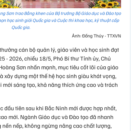
g Sơn trao Bằng khen của Bộ trưởng Bộ Giáo dục và Đào tạo
họn học sinh giỏi Quốc gia và Cuộc thi khoa học, kỹ thuật cấp
Quốc gia.
Ảnh: Đồng Thúy - TTXVN
thưởng cán bộ quản lý, giáo viên và học sinh đạt
5 - 2026, chiều 18/5, Phó Bí thư Tỉnh ủy, Chủ
oàng Sơn nhấn mạnh, mục tiêu cốt lõi của giáo
là xây dựng một thế hệ học sinh giàu khát vọng,
i mới sáng tạo, khả năng thích ứng cao và trách
 đầu tiên sau khi Bắc Ninh mới được hợp nhất,
m cao mới. Ngành Giáo dục và Đào tạo đã nhanh
g nền nếp, không ngừng nâng cao chất lượng,