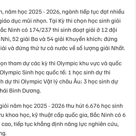
n, năm học 2025 - 2026, ngành tiếp tục đạt nhiều
 giáo dục mũi nhọn. Tại Kỳ thi chọn học sinh giỏi
ắc Ninh có 174/237 thí sinh đoạt giải ở 12 đội
 Nhì, 52 giải Ba và 54 giải Khuyến khích; đứng
iải và đứng thứ tư cả nước về số lượng giải Nhất.
họn tham dự các kỳ thi Olympic khu vực và quốc
i Olympic Sinh học quốc tế; 1 học sinh dự thi
nh dự thi Olympic Vật lý châu Âu; 3 học sinh dự
Thái Bình Dương.
 giỏi năm học 2025 - 2026 thu hút 6.676 học sinh
ứu khoa học, kỹ thuật cấp quốc gia, Bắc Ninh có 6
 cao, tiếp tục khẳng định năng lực nghiên cứu,
ng.