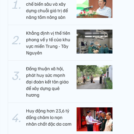
chế biến sâu và xây
dựng chuỗi giá trị để
nâng tầm nông sản
Khẳng định vị thế tiên
phong về y tế của khu
vực miền Trung - Tây
Nguyên ​
Đồng thuận xã hội,
phát huy sức mạnh
đại đoàn kết tôn giáo
để xây dựng quê
hương
Huy động hơn 23,6 tỷ
đồng chăm lo nạn
nhân chất độc da cam