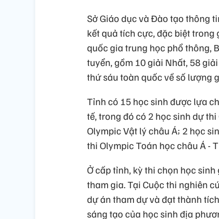
Sở Giáo dục và Đào tạo thông ti
kết quả tích cực, đặc biệt trong
quốc gia trung học phổ thông, B
tuyển, gồm 10 giải Nhất, 58 giải
thứ sáu toàn quốc về số lượng g
Tỉnh có 15 học sinh được lựa c
tế, trong đó có 2 học sinh dự th
Olympic Vật lý châu Á; 2 học si
thi Olympic Toán học châu Á - 
Ở cấp tỉnh, kỳ thi chọn học sinh
tham gia. Tại Cuộc thi nghiên c
dự án tham dự và đạt thành tích
sáng tạo của học sinh địa phươ