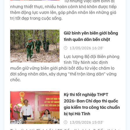
Từ những việc làm bình dị
nhưng thiết thực, nhiều hoàn cảnh khó khăn được tiếp
thêm động lực vươn lên, góp phần nhân lên những giá
trị tốt đẹp trong cuộc sống.
Giữ bình yên biên giới bằng
tình quân dân bền chặt
13/05/2026 16:28’
Lực lượng Bộ đội Biên phòng
tỉnh Tây Ninh xác định
muốn giữ vững biên giới phải bắt đầu từ việc chăm lo
đời sống nhân dân, xây dựng "thế trận lòng dân" vững
chắc.
Kỳ thi tốt nghiệp THPT
2026: Ban Chỉ đạo thi quốc
gia kiểm tra công tác chuẩn
bị tại Hà Tĩnh
13/05/2026 15:03’