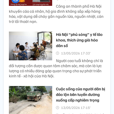
Công an thành phố Hà Nội
khuyến cáo cá nhân, hộ gia đình không sắp xếp hàng
hóa, vật dụng dễ cháy gần nguồn lửa, nguồn nhiệt, cản
trở lối thoát nạn.
Hà Nội “phủ sóng” y tế lão
khoa, thích ứng già hóa
dân số
13/05/2026 17:33’
Người cao tuổi không chỉ là
đối tượng cần được quan tâm chăm sóc, mà còn là lực
lượng có nhiều đóng góp quan trọng cho sự phát triển
kinh tế - xã hội của Hà Nội.
Cuộc sống của người dân bị
đảo lộn bên tuyến đường
xuống cấp nghiêm trọng ​
13/05/2026 17:15’