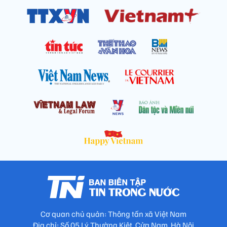
Cơ quan chủ quản: Thông tấn xã Việt Nam
Địa chỉ: Số 05 Lý Thường Kiệt, Cửa Nam, Hà Nội