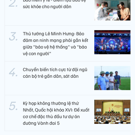
sức khỏe cho người dân
Thủ tướng Lê Minh Hưng: Bảo
đảm an ninh mạng phải gắn kết
giữa "bảo vệ hệ thống" và "bảo
vệ con người"
Chuyển biến tích cực từ đội ngũ
cán bộ trẻ gần dân, sát dân
Kỳ họp không thường lệ thứ
Nhất, Quốc hội khóa XVI: Đề xuất
cơ chế đặc thù đầu tư dự án
đường Vành đai 5