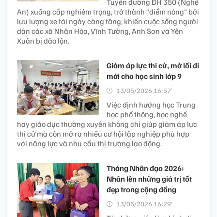
Tuyến đường ĐH 350 (Nghệ
An) xuống cấp nghiêm trọng, trở thành “điểm nóng” bởi
lưu lượng xe tải ngày càng tăng, khiến cuộc sống người
dân các xã Nhân Hòa, Vĩnh Tường, Anh Sơn và Yên
Xuân bị đảo lộn.
Giảm áp lực thi cử, mở lối đi
mới cho học sinh lớp 9
13/05/2026 16:57’
Việc định hướng học Trung
học phổ thông, học nghề
hay giáo dục thường xuyên không chỉ giúp giảm áp lực
thi cử mà còn mở ra nhiều cơ hội lập nghiệp phù hợp
với năng lực và nhu cầu thị trường lao động.
Tháng Nhân đạo 2026:
Nhân lên những giá trị tốt
đẹp trong cộng đồng
13/05/2026 16:29’