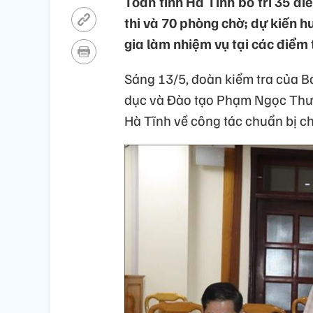
Toàn tỉnh Hà Tĩnh bố trí 35 đi
thi và 70 phòng chờ; dự kiến h
gia làm nhiệm vụ tại các điểm t
Sáng 13/5, đoàn kiểm tra của B
dục và Đào tạo Phạm Ngọc Thưởn
Hà Tĩnh về công tác chuẩn bị ch