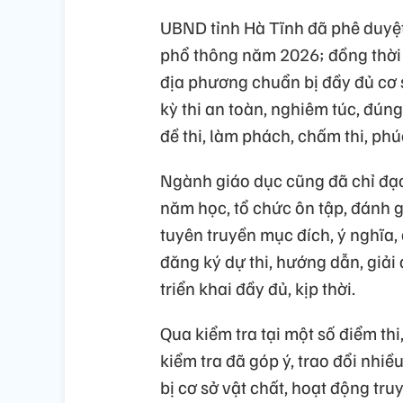
UBND tỉnh Hà Tĩnh đã phê duyệt
phổ thông năm 2026; đồng thời 
địa phương chuẩn bị đầy đủ cơ s
kỳ thi an toàn, nghiêm túc, đúng
đề thi, làm phách, chấm thi, ph
Ngành giáo dục cũng đã chỉ đạo
năm học, tổ chức ôn tập, đánh g
tuyên truyền mục đích, ý nghĩa,
đăng ký dự thi, hướng dẫn, giải
triển khai đầy đủ, kịp thời.
Qua kiểm tra tại một số điểm thi
kiểm tra đã góp ý, trao đổi nhiề
bị cơ sở vật chất, hoạt động tr