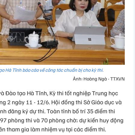
ạo Hà Tĩnh báo cáo về công tác chuẩn bị cho kỳ thi.
Ảnh: Hoàng Ngà - TTXVN
à Đào tạo Hà Tĩnh, Kỳ thi tốt nghiệp Trung học
g 2 ngày 11 - 12/6. Hội đồng thi Sở Giáo dục và
nh đăng ký dự thi. Toàn tỉnh bố trí 35 điểm thi
 797 phòng thi và 70 phòng chờ; dự kiến huy động
ên tham gia làm nhiệm vụ tại các điểm thi.