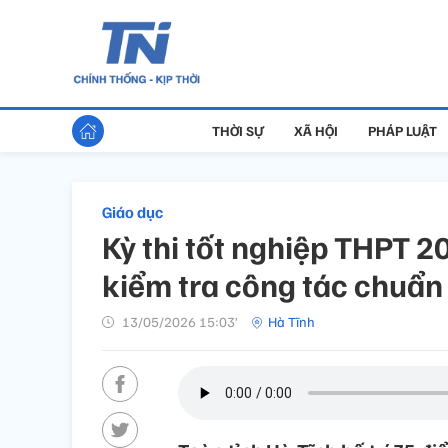
THỜI SỰ
XÃ HỘI
PHÁP LUẬT
Giáo dục
Kỳ thi tốt nghiệp THPT 2
kiểm tra công tác chuẩn 
13/05/2026 15:03’
Hà Tĩnh