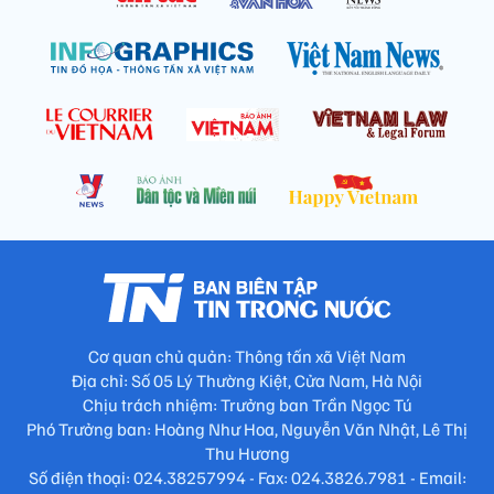
Cơ quan chủ quản: Thông tấn xã Việt Nam
Địa chỉ: Số 05 Lý Thường Kiệt, Cửa Nam, Hà Nội
Chịu trách nhiệm: Trưởng ban Trần Ngọc Tú
Phó Trưởng ban: Hoàng Như Hoa, Nguyễn Văn Nhật, Lê Thị
Thu Hương
Số điện thoại: 024.38257994 - Fax: 024.3826.7981 - Email: