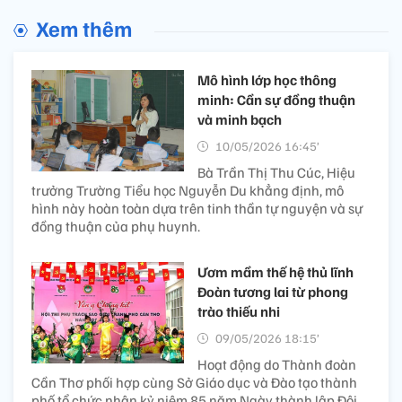
Xem thêm
Mô hình lớp học thông
minh: Cần sự đồng thuận
và minh bạch
10/05/2026 16:45’
Bà Trần Thị Thu Cúc, Hiệu
trưởng Trường Tiểu học Nguyễn Du khẳng định, mô
hình này hoàn toàn dựa trên tinh thần tự nguyện và sự
đồng thuận của phụ huynh.
Ươm mầm thế hệ thủ lĩnh
Đoàn tương lai từ phong
trào thiếu nhi
09/05/2026 18:15’
Hoạt động do Thành đoàn
Cần Thơ phối hợp cùng Sở Giáo dục và Đào tạo thành
phố tổ chức nhân kỷ niệm 85 năm Ngày thành lập Đội