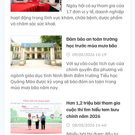
Ngày hội có sự tham gia của
17 đơn vị y tế, doanh nghiệp
hoạt động trong lĩnh vực khám, chữa bệnh, dược phẩm
và chăm sóc sức khoẻ.
Đảm bảo an toàn trường
học trước mùa mưa bão
09/05/2026 10:19’
Với sự vào cuộc tích cực của
chính quyền địa phương và
ngành giáo dục tỉnh Ninh Bình điểm trường Tiểu học
Quảng Mào được kỳ vọng sẽ bảo đảm an toàn trong
mùa mưa bão năm nay.
Hơn 1,2 triệu bài tham gia
cuộc thi tìm hiểu tem bưu
chính năm 2026
08/05/2026 14:46’
Nhiều bài thi được đầu tư