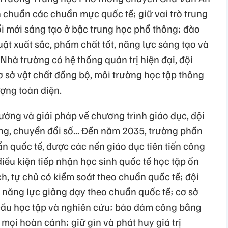
 chuẩn các chuẩn mực quốc tế; giữ vai trò trung
ổi mới sáng tạo ở bậc trung học phổ thông; đào
uật xuất sắc, phẩm chất tốt, năng lực sáng tạo và
Nhà trường có hệ thống quản trị hiện đại, đội
ơ sở vật chất đồng bộ, môi trường học tập thông
ợng toàn diện.
ướng và giải pháp về chương trình giáo dục, đội
ờng, chuyển đổi số... Đến năm 2035, trường phấn
n quốc tế, được các nền giáo dục tiên tiến công
iều kiện tiếp nhận học sinh quốc tế học tập ổn
ch, tự chủ có kiểm soát theo chuẩn quốc tế; đội
 năng lực giảng dạy theo chuẩn quốc tế; cơ sở
 cầu học tập và nghiên cứu; bảo đảm công bằng
 mọi hoàn cảnh; giữ gìn và phát huy giá trị