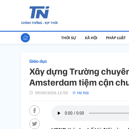
THỜI SỰ
XÃ HỘI
PHÁP LUẬT
Giáo dục
Xây dựng Trường chuyên
Amsterdam tiệm cận chu
09/05/2026 12:55’
Hà Nội