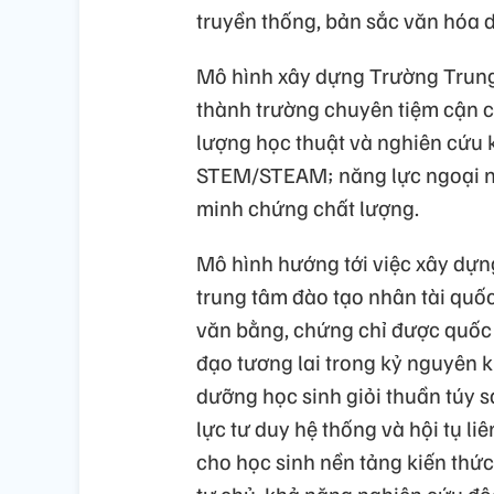
truyền thống, bản sắc văn hóa d
Mô hình xây dựng Trường Trung
thành trường chuyên tiệm cận c
lượng học thuật và nghiên cứu 
STEM/STEAM; năng lực ngoại ng
minh chứng chất lượng.
Mô hình hướng tới việc xây dự
trung tâm đào tạo nhân tài quố
văn bằng, chứng chỉ được quốc 
đạo tương lai trong kỷ nguyên kin
dưỡng học sinh giỏi thuần túy sa
lực tư duy hệ thống và hội tụ l
cho học sinh nền tảng kiến thứ
tự chủ, khả năng nghiên cứu độ