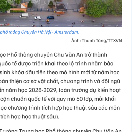
 phổ thông Chuyên Hà Nội - Amsterdam.
Ảnh: Thanh Tùng/TTXVN
ọc Phổ thông chuyên Chu Văn An trở thành
uốc tế được triển khai theo lộ trình nhằm bảo
 sinh khóa đầu tiên theo mô hình mới từ năm học
oàn thiện cơ sở vật chất, chương trình và đội ngũ
 Đến năm học 2028-2029, toàn trường dự kiến hoạt
cận chuẩn quốc tế với quy mô 60 lớp, mỗi khối
 học chương trình tích hợp học thuật sâu các môn
 tích hợp học thuật sâu).
g Trường Trung học Phổ thông chuyên Chu Văn An