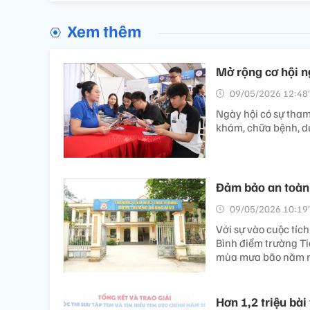
Xem thêm
Mở rộng cơ hội n
09/05/2026 12:48’
Ngày hội có sự tham
khám, chữa bệnh, d
Đảm bảo an toàn
09/05/2026 10:19’
Với sự vào cuộc tíc
Bình điểm trường T
mùa mưa bão năm n
Hơn 1,2 triệu bà