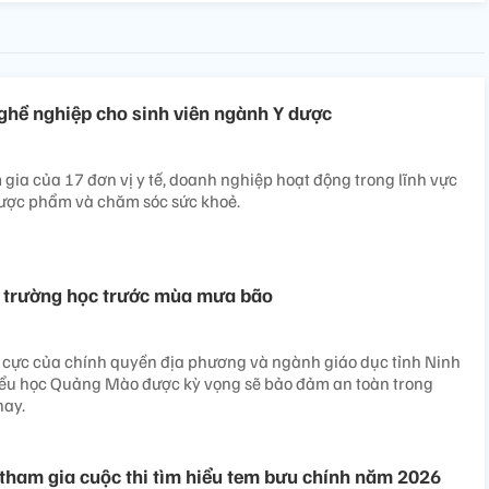
ghề nghiệp cho sinh viên ngành Y dược
 gia của 17 đơn vị y tế, doanh nghiệp hoạt động trong lĩnh vực
ược phẩm và chăm sóc sức khoẻ.
 trường học trước mùa mưa bão
h cực của chính quyền địa phương và ngành giáo dục tỉnh Ninh
iểu học Quảng Mào được kỳ vọng sẽ bảo đảm an toàn trong
ay.
i tham gia cuộc thi tìm hiểu tem bưu chính năm 2026