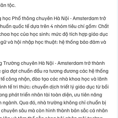
ân tộc.
 học Phổ thông chuyên Hà Nội - Amsterdam trở
huẩn quốc tế dựa trên 4 nhóm tiêu chí gồm: Chất
khoa học của học sinh; mức độ tích hợp giáo dục
ữ và hội nhập học thuật; hệ thống bảo đảm và
ng Trường chuyên Hà Nội - Amsterdam trở thành
c gia đạt chuẩn đầu ra tương đương các hệ thống
tế công nhận, đào tạo các nhà khoa học và lãnh
h tế tri thức; chuyển dịch triết lý giáo dục từ bồi
ng phát triển nhân tài toàn diện, ưu tiên năng
iên ngành. Qua đó, nhà trường không chỉ chuẩn bị
c chuyên sâu mà còn hình thành bản sắc cá nhân
c lập và tâm thế sẵn sàng hội nhập môi trường