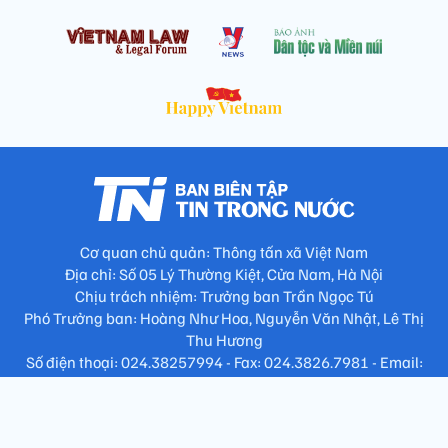
Cơ quan chủ quản: Thông tấn xã Việt Nam
Địa chỉ: Số 05 Lý Thường Kiệt, Cửa Nam, Hà Nội
Chịu trách nhiệm: Trưởng ban Trần Ngọc Tú
Phó Trưởng ban: Hoàng Như Hoa, Nguyễn Văn Nhật, Lê Thị
Thu Hương
Số điện thoại: 024.38257994 - Fax: 024.3826.7981 - Email:
tap.phongbien@gmail.com
Không sao chép nội dung khi chưa có sự đồng ý bằng văn bản
!