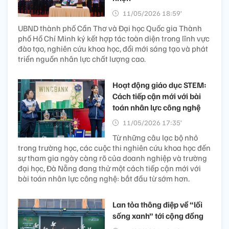
11/05/2026 18:59’
UBND thành phố Cần Thơ và Đại học Quốc gia Thành
phố Hồ Chí Minh ký kết hợp tác toàn diện trong lĩnh vực
đào tạo, nghiên cứu khoa học, đổi mới sáng tạo và phát
triển nguồn nhân lực chất lượng cao.
Hoạt động giáo dục STEM:
Cách tiếp cận mới với bài
toán nhân lực công nghệ
11/05/2026 17:35’
Từ những câu lạc bộ nhỏ
trong trường học, các cuộc thi nghiên cứu khoa học đến
sự tham gia ngày càng rõ của doanh nghiệp và trường
đại học, Đà Nẵng đang thử một cách tiếp cận mới với
bài toán nhân lực công nghệ: bắt đầu từ sớm hơn.
Lan tỏa thông điệp về “lối
sống xanh” tới cộng đồng