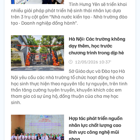
Tỉnh Hưng Yên sẽ triển khai
nhiều giải pháp phát triển hệ sinh thái nhân lực dựa
trên 3 trụ cột gồm “Nhà nước kiến tạo - Nhà trường đào
tạo - Doanh nghiệp đồng hành”.
Hà Nội: Các trường không
dạy thêm, học trước
chương trình trong dịp hè
12/05/2026 10:37’
Sở Giáo dục và Đào tạo Hà
Nội yêu cầu các nhà trường tổ chức hoạt động hè cho
học sinh thực hiện theo nguyên tắc tự nguyện, trên tinh
thần tăng cường tuyên truyền, khuyến khích các em
tham gia có sự ủng hộ, đồng thuận của cha mẹ học
sinh.
Hợp tác phát triển nguồn
nhân lực chất lượng cao
lĩnh vực công nghệ mũi
nhọn