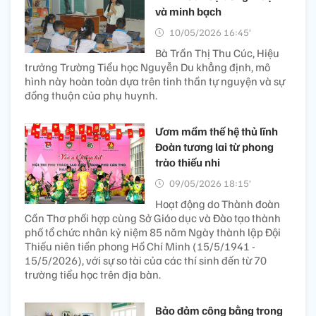
và minh bạch
10/05/2026 16:45’
Bà Trần Thị Thu Cúc, Hiệu
trưởng Trường Tiểu học Nguyễn Du khẳng định, mô
hình này hoàn toàn dựa trên tinh thần tự nguyện và sự
đồng thuận của phụ huynh.
Ươm mầm thế hệ thủ lĩnh
Đoàn tương lai từ phong
trào thiếu nhi
09/05/2026 18:15’
Hoạt động do Thành đoàn
Cần Thơ phối hợp cùng Sở Giáo dục và Đào tạo thành
phố tổ chức nhân kỷ niệm 85 năm Ngày thành lập Đội
Thiếu niên tiền phong Hồ Chí Minh (15/5/1941 -
15/5/2026), với sự so tài của các thí sinh đến từ 70
trường tiểu học trên địa bàn.
Bảo đảm công bằng trong