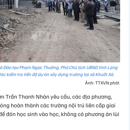
và Đào tạo Phạm Ngọc Thưởng, Phó Chủ tịch UBND tỉnh Lạng
c kiểm tra tiến độ dự án xây dựng trường tại xã Khuất Xá.
Ảnh: TTXVN phát.
ơn Trần Thanh Nhàn yêu cầu, các địa phương,
ng hoàn thành các trường nội trú liên cấp giai
 để đón học sinh vào học, không có phương án lùi