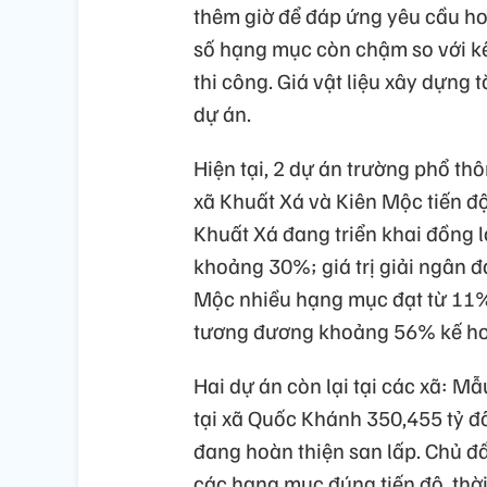
thêm giờ để đáp ứng yêu cầu ho
số hạng mục còn chậm so với kế
thi công. Giá vật liệu xây dựng
dự án.
Hiện tại, 2 dự án trường phổ thôn
xã Khuất Xá và Kiên Mộc tiến độ
Khuất Xá đang triển khai đồng l
khoảng 30%; giá trị giải ngân đ
Mộc nhiều hạng mục đạt từ 11% 
tương đương khoảng 56% kế ho
Hai dự án còn lại tại các xã: M
tại xã Quốc Khánh 350,455 tỷ đ
đang hoàn thiện san lấp. Chủ đ
các hạng mục đúng tiến độ, thờ