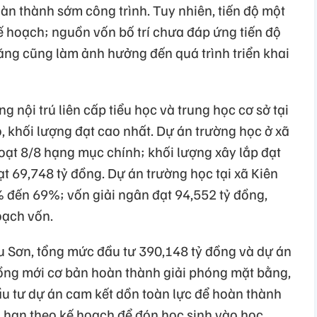
àn thành sớm công trình. Tuy nhiên, tiến độ một
 hoạch; nguồn vốn bố trí chưa đáp ứng tiến độ
 tăng cũng làm ảnh hưởng đến quá trình triển khai
g nội trú liên cấp tiểu học và trung học cơ sở tại
, khối lượng đạt cao nhất. Dự án trường học ở xã
oạt 8/8 hạng mục chính; khối lượng xây lắp đạt
ạt 69,748 tỷ đồng. Dự án trường học tại xã Kiên
đến 69%; vốn giải ngân đạt 94,552 tỷ đồng,
ạch vốn.
ẫu Sơn, tổng mức đầu tư 390,148 tỷ đồng và dự án
ồng mới cơ bản hoàn thành giải phóng mặt bằng,
ầu tư dự án cam kết dồn toàn lực để hoàn thành
i hạn theo kế hoạch để đón học sinh vào học