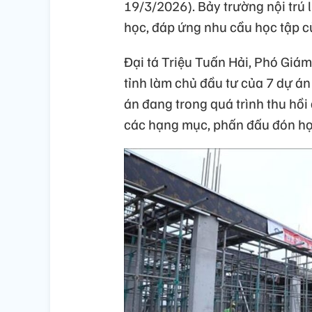
19/3/2026). Bảy trường nội trú 
học, đáp ứng nhu cầu học tập củ
Đại tá Triệu Tuấn Hải, Phó Giá
tỉnh làm chủ đầu tư của 7 dự án 
án đang trong quá trình thu hồi
các hạng mục, phấn đấu đón họ