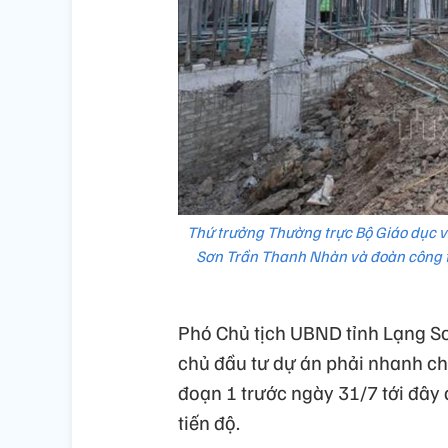
Thứ trưởng Thường trực Bộ Giáo dục 
Sơn Trần Thanh Nhàn và đoàn công tá
Phó Chủ tịch UBND tỉnh Lạng S
chủ đầu tư dự án phải nhanh chó
đoạn 1 trước ngày 31/7 tới đây
tiến độ.