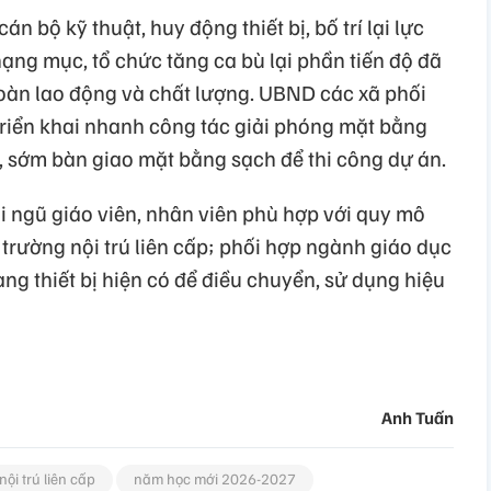
n bộ kỹ thuật, huy động thiết bị, bố trí lại lực
hạng mục, tổ chức tăng ca bù lại phần tiến độ đã
àn lao động và chất lượng. UBND các xã phối
triển khai nhanh công tác giải phóng mặt bằng
 sớm bàn giao mặt bằng sạch để thi công dự án.
đội ngũ giáo viên, nhân viên phù hợp với quy mô
 trường nội trú liên cấp; phối hợp ngành giáo dục
ang thiết bị hiện có để điều chuyển, sử dụng hiệu
Anh Tuấn
nội trú liên cấp
năm học mới 2026-2027