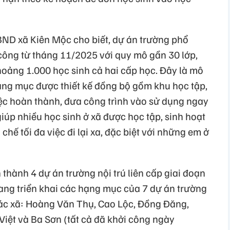
ND xã Kiên Mộc cho biết, dự án trường phổ
i công từ tháng 11/2025 với quy mô gần 30 lớp,
oảng 1.000 học sinh cả hai cấp học. Đây là mô
hạng mục được thiết kế đồng bộ gồm khu học tập,
 Việc hoàn thành, đưa công trình vào sử dụng ngay
úp nhiều học sinh ở xã được học tập, sinh hoạt
hế tối đa việc đi lại xa, đặc biệt với những em ở
 thành 4 dự án trường nội trú liên cấp giai đoạn
đang triển khai các hạng mục của 7 dự án trường
i các xã: Hoàng Văn Thụ, Cao Lộc, Đồng Đăng,
iệt và Ba Sơn (tất cả đã khởi công ngày