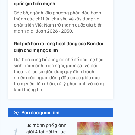
quốc gia biển mạnh
Các bộ, ngành, địa phương phấn đấu hoàn
thành các chỉ tiêu chủ yếu về xây dựng và
phát triển Việt Nam trở thành quốc gia biển
mạnh giai đoạn 2026 - 2030.
Đặt giới hạn rõ ràng hoạt động của Ban đại
diện cha mẹ học sinh
Dự thảo cũng bổ sung cơ chế để cha mẹ học
sinh phản ánh, kiến nghị, giám sát và đối
thoại với cơ sở giáo dục; quy định trách
nhiệm của người đứng đầu cơ sở giáo dục
trong việc tiếp nhận, xử lý phản ánh và công
khai thông tin.
Bạn đọc quan tâm
Ba thành phố giành
giải A tại Hội thi lực