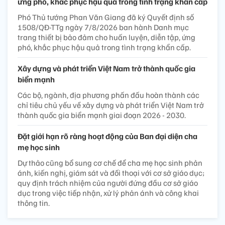
ứng phó, khắc phục hậu quả trong tình trạng khẩn cấp
Phó Thủ tướng Phan Văn Giang đã ký Quyết định số
1508/QĐ-TTg ngày 7/8/2026 ban hành Danh mục
trang thiết bị bảo đảm cho huấn luyện, diễn tập, ứng
phó, khắc phục hậu quả trong tình trạng khẩn cấp.
Xây dựng và phát triển Việt Nam trở thành quốc gia
biển mạnh
Các bộ, ngành, địa phương phấn đấu hoàn thành các
chỉ tiêu chủ yếu về xây dựng và phát triển Việt Nam trở
thành quốc gia biển mạnh giai đoạn 2026 - 2030.
Đặt giới hạn rõ ràng hoạt động của Ban đại diện cha
mẹ học sinh
Dự thảo cũng bổ sung cơ chế để cha mẹ học sinh phản
ánh, kiến nghị, giám sát và đối thoại với cơ sở giáo dục;
quy định trách nhiệm của người đứng đầu cơ sở giáo
dục trong việc tiếp nhận, xử lý phản ánh và công khai
thông tin.