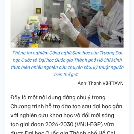
Phòng thí nghiệm Công nghệ Sinh học của Trường Đại
học Quốc tế, Đại học Quốc gia Thành phố Hồ Chí Minh
thực hiện nhiều nghiên cứu chuyên sâu, kỹ thuật nguồn
trên thế giới.
Ảnh: Thanh Vũ-TTXVN
Đây là một nội dung đáng chú ý trong
Chương trình hỗ trợ đào tạo sau đại học gắn
với nghiên cứu khoa học và đổi mới sáng
tạo giai đoạn 2026-2030 (VNU-EGP) vừa
được Đại học Quốc gia Thành phố Hồ Chí