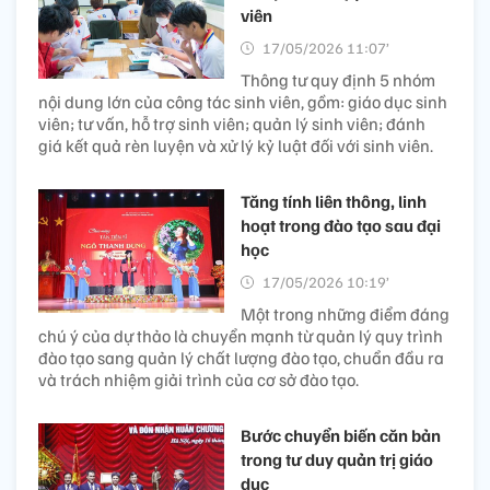
viên
17/05/2026 11:07’
Thông tư quy định 5 nhóm
nội dung lớn của công tác sinh viên, gồm: giáo dục sinh
viên; tư vấn, hỗ trợ sinh viên; quản lý sinh viên; đánh
giá kết quả rèn luyện và xử lý kỷ luật đối với sinh viên.
Tăng tính liên thông, linh
hoạt trong đào tạo sau đại
học
17/05/2026 10:19’
Một trong những điểm đáng
chú ý của dự thảo là chuyển mạnh từ quản lý quy trình
đào tạo sang quản lý chất lượng đào tạo, chuẩn đầu ra
và trách nhiệm giải trình của cơ sở đào tạo.
Bước chuyển biến căn bản
trong tư duy quản trị giáo
dục