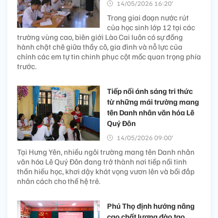
14/05/2026 16:20’
Trong giai đoạn nước rút
của học sinh lớp 12 tại các
trường vùng cao, biên giới Lào Cai luôn có sự đồng
hành chặt chẽ giữa thầy cô, gia đình và nỗ lực của
chính các em tự tin chinh phục cột mốc quan trọng phía
trước.
Tiếp nối ánh sáng tri thức
từ những mái trường mang
tên Danh nhân văn hóa Lê
Quý Đôn
14/05/2026 09:00’
Tại Hưng Yên, nhiều ngôi trường mang tên Danh nhân
văn hóa Lê Quý Đôn đang trở thành nơi tiếp nối tinh
thần hiếu học, khơi dậy khát vọng vươn lên và bồi đắp
nhân cách cho thế hệ trẻ.
Phú Thọ định hướng nâng
cao chất lượng đào tạo