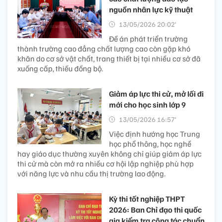
nguồn nhân lực kỹ thuật
13/05/2026 20:02’
Đề án phát triển trường
thành trường cao đẳng chất lượng cao còn gặp khó
khăn do cơ sở vật chất, trang thiết bị tại nhiều cơ sở đã
xuống cấp, thiếu đồng bộ.
Giảm áp lực thi cử, mở lối đi
mới cho học sinh lớp 9
13/05/2026 16:57’
Việc định hướng học Trung
học phổ thông, học nghề
hay giáo dục thường xuyên không chỉ giúp giảm áp lực
thi cử mà còn mở ra nhiều cơ hội lập nghiệp phù hợp
với năng lực và nhu cầu thị trường lao động.
Kỳ thi tốt nghiệp THPT
2026: Ban Chỉ đạo thi quốc
gia kiểm tra công tác chuẩn