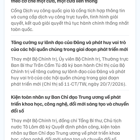
theo cơ chế một cửa, một cửa liên thông
Cổng Dịch vụ công quốc gia là cổng tích hợp thông tin
và cung cấp dịch vụ công trực tuyến, tình hình giải
quyết, kết quả giải quyết thủ tục hành chính thống nhất
toàn quốc.
Tăng cường sự lãnh đạo của Đảng và phát huy vai trò
của các hội quần chúng trong giai đoạn phát triển mới
Thay mặt Bộ Chính trị, Ủy viên Bộ Chính trị, Thường trực
Ban Bí thư Trần Cẩm Tú đã ký ban hành Chỉ thị của Bộ
Chính trị về tăng cường sự lãnh đạo của Đảng và phát
huy vai trò của các hội quần chúng trong giai đoạn
phát triển mới (Chỉ thị số 11-CT/TW, ngày 20/7/2026).
Kiện toàn nhân sự Ban Chỉ đạo Trung ương về phát
triển khoa học, công nghệ, đổi mới sáng tạo và chuyển
đổi số
Thay mặt Bộ Chính trị, đồng chí Tổng Bí thư, Chủ tịch
nước Tô Lâm đã ký Quyết định phân công, kiện toàn
nhân sự Ban Chỉ đạo Trung ương về phát triển khoa
học, công nghệ, đổi mới sáng tạo và chuyển đổi số