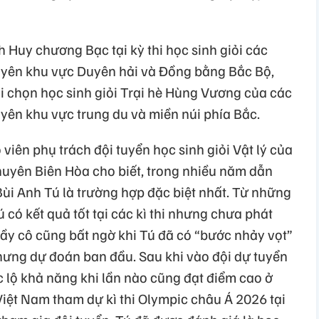
h Huy chương Bạc tại kỳ thi học sinh giỏi các
uyên khu vực Duyên hải và Đồng bằng Bắc Bộ,
i chọn học sinh giỏi Trại hè Hùng Vương của các
yên khu vực trung du và miền núi phía Bắc.
iên phụ trách đội tuyển học sinh giỏi Vật lý của
uyên Biên Hòa cho biết, trong nhiều năm dẫn
 Bùi Anh Tú là trường hợp đặc biệt nhất. Từ những
có kết quả tốt tại các kì thi nhưng chưa phát
ầy cô cũng bất ngờ khi Tú đã có “bước nhảy vọt”
ưng dự đoán ban đầu. Sau khi vào đội dự tuyển
c lộ khả năng khi lần nào cũng đạt điểm cao ở
 Việt Nam tham dự kì thi Olympic châu Á 2026 tại