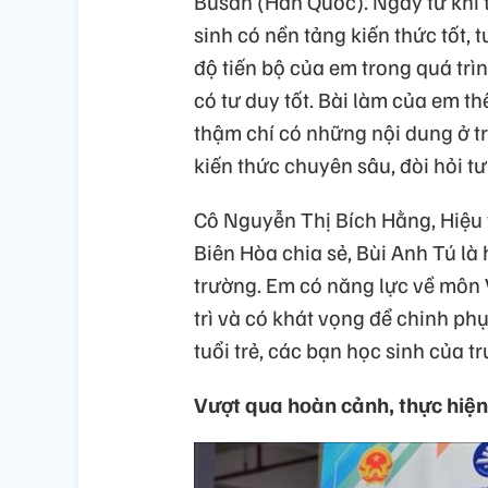
Busan (Hàn Quốc). Ngay từ khi 
sinh có nền tảng kiến thức tốt, 
độ tiến bộ của em trong quá trì
có tư duy tốt. Bài làm của em th
thậm chí có những nội dung ở t
kiến thức chuyên sâu, đòi hỏi t
Cô Nguyễn Thị Bích Hằng, Hiệu
Biên Hòa chia sẻ, Bùi Anh Tú là
trường. Em có năng lực về môn Vậ
trì và có khát vọng để chinh ph
tuổi trẻ, các bạn học sinh của t
Vượt qua hoàn cảnh, thực hiệ