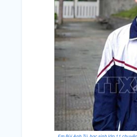
Em Bùi Anh Tú, học sinh lớp 11 chuyê