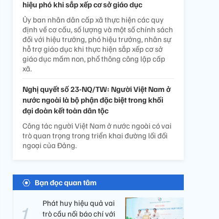
hiệu phó khi sắp xếp cơ sở giáo dục
Ủy ban nhân dân cấp xã thực hiện các quy
định về cơ cấu, số lượng và một số chính sách
đối với hiệu trưởng, phó hiệu trưởng, nhân sự
hỗ trợ giáo dục khi thực hiện sắp xếp cơ sở
giáo dục mầm non, phổ thông công lập cấp
xã.
Nghị quyết số 23-NQ/TW: Người Việt Nam ở
nước ngoài là bộ phận đặc biệt trong khối
đại đoàn kết toàn dân tộc
Công tác người Việt Nam ở nước ngoài có vai
trò quan trọng trong triển khai đường lối đối
ngoại của Đảng.
Bạn đọc quan tâm
Phát huy hiệu quả vai
trò cầu nối báo chí với