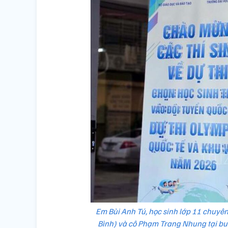
Em Bùi Anh Tú, học sinh lớp 11 chuyê
Bình) và cô Phạm Trang Nhung tại buổi