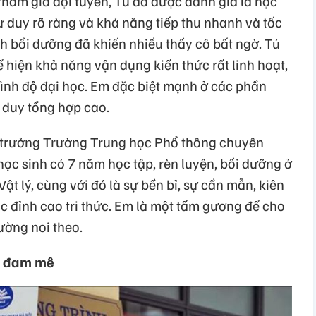
tham gia đội tuyển, Tú đã được đánh giá là học
tư duy rõ ràng và khả năng tiếp thu nhanh và tốc
nh bồi dưỡng đã khiến nhiều thầy cô bất ngờ. Tú
ể hiện khả năng vận dụng kiến thức rất linh hoạt,
rình độ đại học. Em đặc biệt mạnh ở các phần
ư duy tổng hợp cao.
 trưởng Trường Trung học Phổ thông chuyên
 học sinh có 7 năm học tập, rèn luyện, bồi dưỡng ở
t lý, cùng với đó là sự bền bỉ, sự cần mẫn, kiên
ục đỉnh cao tri thức. Em là một tấm gương để cho
rường noi theo.
n đam mê