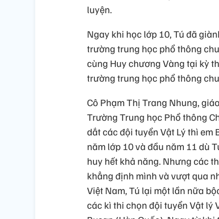
luyện.
Ngay khi học lớp 10, Tú đã giàn
trường trung học phổ thông ch
cùng Huy chương Vàng tại kỳ th
trường trung học phổ thông chu
Cô Phạm Thị Trang Nhung, giáo v
Trường Trung học Phổ thông Ch
dắt các đội tuyển Vật Lý thì em
năm lớp 10 và đầu năm 11 dù Tú 
huy hết khả năng. Nhưng các th
khẳng định mình và vượt qua nh
Việt Nam, Tú lại một lần nữa bộ
các kì thi chọn đội tuyển Vật lý