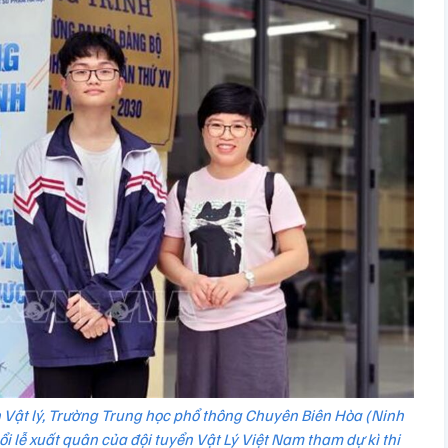
n Vật lý, Trường Trung học phổ thông Chuyên Biên Hòa (Ninh
 lễ xuất quân của đội tuyển Vật Lý Việt Nam tham dự kì thi