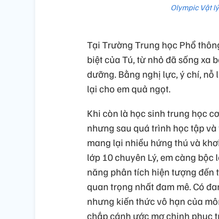
Olympic Vật l
Tại Trường Trung học Phổ thông
biệt của Tú, từ nhỏ đã sống xa
dưỡng. Bằng nghị lực, ý chí, nỗ 
lại cho em quả ngọt.
Khi còn là học sinh trung học c
nhưng sau quá trình học tập và
mang lại nhiều hứng thú và khơi
lớp 10 chuyên Lý, em càng bộc l
năng phân tích hiện tượng đến t
quan trọng nhất đam mê. Có đa
nhưng kiến thức vô hạn của môn
chắp cánh ước mơ chinh phục tr