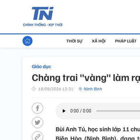
THỜI SỰ
XÃ HỘI
PHÁP LUẬT
Giáo dục
Chàng trai "vàng" làm r
18/05/2026 12:31’
Ninh Bình
Bùi Anh Tú, học sinh lớp 11 c
Biên Hòa (Ninh Bình), đang t