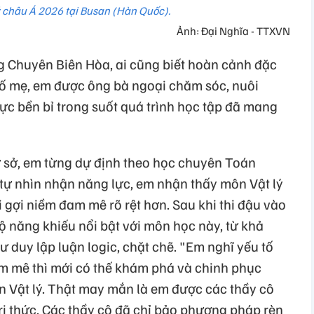
ý châu Á 2026 tại Busan (Hàn Quốc).
Ảnh: Đại Nghĩa - TTXVN
 Chuyên Biên Hòa, ai cũng biết hoàn cảnh đặc
 bố mẹ, em được ông bà ngoại chăm sóc, nuôi
lực bền bỉ trong suốt quá trình học tập đã mang
ơ sở, em từng dự định theo học chuyên Toán
 tự nhìn nhận năng lực, em nhận thấy môn Vật lý
 gợi niềm đam mê rõ rệt hơn. Sau khi thi đậu vào
ộ năng khiếu nổi bật với môn học này, từ khả
ư duy lập luận logic, chặt chẽ. "Em nghĩ yếu tố
m mê thì mới có thế khám phá và chinh phục
 Vật lý. Thật may mắn là em được các thầy cô
i thức. Các thầy cô đã chỉ bảo phương pháp rèn