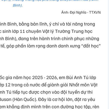
Bình).
Ảnh: Đại Nghĩa - TTXVN
inh Bình, bằng bản lĩnh, ý chí và tài năng trong
ọc sinh lớp 11 chuyên Vật lý Trường Trung học
h Bình), đang trên hành trình chinh phục những
 tế, góp phần làm rạng danh danh xưng “đất học”
uốc gia năm học 2025 - 2026, em Bùi Anh Tú lớp
lớp 12 trong cả nước để giành giải Nhất môn Vật
Anh Tú tiếp tục được chọn vào đội tuyển dự thi
Busan (Hàn Quốc). Đây là cơ hội lớn, đặt ra yêu
em khẳng định mình trên con đường học tập, rèn