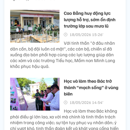
Cao Bằng huy động lực
lượng hỗ trợ, sớm ổn định
trường lớp sau mưa lũ
18/05/2026 15:26’
Với tinh thần "ở đâu nhân
dân cần, bộ đội luôn có mặt", các cán bộ, chiến sĩ đã
xuống địa bàn phối hợp cùng các lực lượng giúp dân
các xóm và các trường Tiểu học, Mầm non Minh Long
khắc phục hậu quả.
Học và làm theo Bác trở
thành “mạch sống” ở vùng
biên
18/05/2026 14:54’
Học và làm theo Bác không
phải điều gì lớn lao, xa vời mà chính là tinh thần trách
nhiệm trong công việc; sự tận tụy phục vụ nhân dân; ý
chí vượt khó, tinh thần đoàn kết và khát vọng cống hiến