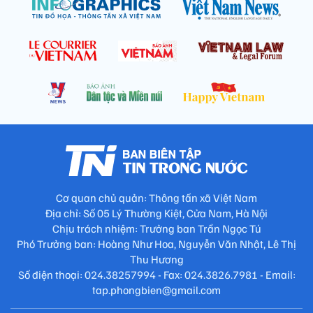
Cơ quan chủ quản: Thông tấn xã Việt Nam
Địa chỉ: Số 05 Lý Thường Kiệt, Cửa Nam, Hà Nội
Chịu trách nhiệm: Trưởng ban Trần Ngọc Tú
Phó Trưởng ban: Hoàng Như Hoa, Nguyễn Văn Nhật, Lê Thị
Thu Hương
Số điện thoại: 024.38257994 - Fax: 024.3826.7981 - Email:
tap.phongbien@gmail.com