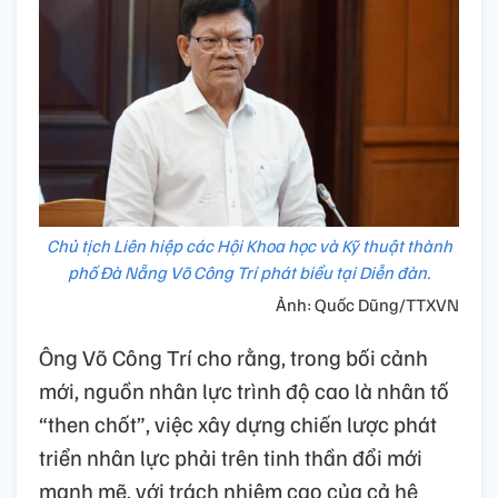
Chủ tịch Liên hiệp các Hội Khoa học và Kỹ thuật thành
phố Đà Nẵng Võ Công Trí phát biểu tại Diễn đàn.
Ảnh: Quốc Dũng/TTXVN
Ông Võ Công Trí cho rằng, trong bối cảnh
mới, nguồn nhân lực trình độ cao là nhân tố
“then chốt”, việc xây dựng chiến lược phát
triển nhân lực phải trên tinh thần đổi mới
mạnh mẽ, với trách nhiệm cao của cả hệ