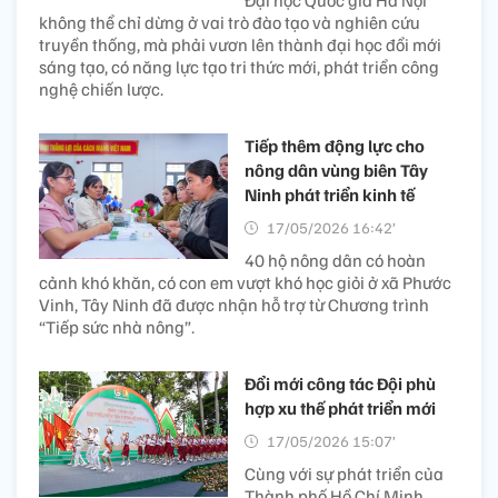
Đại học Quốc gia Hà Nội
không thể chỉ dừng ở vai trò đào tạo và nghiên cứu
truyền thống, mà phải vươn lên thành đại học đổi mới
sáng tạo, có năng lực tạo tri thức mới, phát triển công
nghệ chiến lược.
Tiếp thêm động lực cho
nông dân vùng biên Tây
Ninh phát triển kinh tế
17/05/2026 16:42’
40 hộ nông dân có hoàn
cảnh khó khăn, có con em vượt khó học giỏi ở xã Phước
Vinh, Tây Ninh đã được nhận hỗ trợ từ Chương trình
“Tiếp sức nhà nông”.
Đổi mới công tác Đội phù
hợp xu thế phát triển mới
17/05/2026 15:07’
Cùng với sự phát triển của
Thành phố Hồ Chí Minh