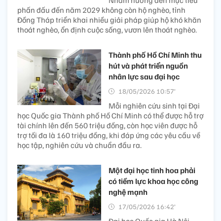
Nhằm hướng đến mục tiêu
phấn đấu đến năm 2029 không còn hộ nghèo, tỉnh
Đồng Tháp triển khai nhiều giải pháp giúp hộ khó khăn
thoát nghèo, ổn định cuộc sống, vươn lên thoát nghèo.
Thành phố Hồ Chí Minh thu
hút và phát triển nguồn
nhân lực sau đại học
18/05/2026 10:57’
Mỗi nghiên cứu sinh tại Đại
học Quốc gia Thành phố Hồ Chí Minh có thể được hỗ trợ
tài chính lên đến 560 triệu đồng, còn học viên được hỗ
trợ tối đa là 160 triệu đồng, khi đáp ứng các yêu cầu về
học tập, nghiên cứu và chuẩn đầu ra.
Một đại học tinh hoa phải
có tiềm lực khoa học công
nghệ mạnh
17/05/2026 16:42’