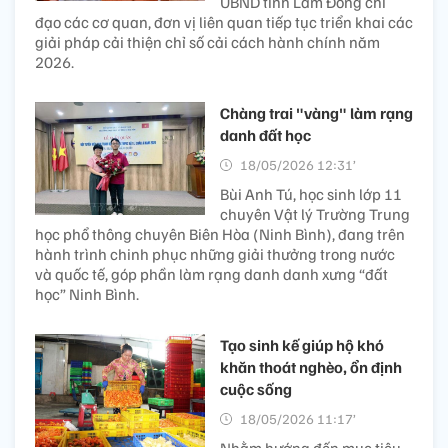
UBND tỉnh Lâm Đồng chỉ
đạo các cơ quan, đơn vị liên quan tiếp tục triển khai các
giải pháp cải thiện chỉ số cải cách hành chính năm
2026.
Chàng trai "vàng" làm rạng
danh đất học
18/05/2026 12:31’
Bùi Anh Tú, học sinh lớp 11
chuyên Vật lý Trường Trung
học phổ thông chuyên Biên Hòa (Ninh Bình), đang trên
hành trình chinh phục những giải thưởng trong nước
và quốc tế, góp phần làm rạng danh danh xưng “đất
học” Ninh Bình.
Tạo sinh kế giúp hộ khó
khăn thoát nghèo, ổn định
cuộc sống
18/05/2026 11:17’