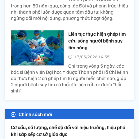
trong hơn 50 năm qua, công tác Đội và phong trào thiếu
nhi thành phố luôn được quan tâm đầu tư, không
ngừng đổi mới nội dung, phương thức hoạt động.
Liên tục thực hiện ghép tim
cứu sống người bệnh suy
tim nặng​
17/05/2026 14:55’
Chỉ trong vòng 5 ngày, các
bác sĩ Bệnh viện Đại học Y dược Thành phố Hồ Chí Minh
đã thực hiện 2 ca ghép tim từ người hiến chết não, giúp
2 người bệnh suy tim có tuổi đời còn rất trẻ được “hồi
sinh”.
Chính sách mới
Cơ cấu, số lượng, chế độ đối với hiệu trưởng, hiệu phó
khi sắp xếp cơ sở giáo dục