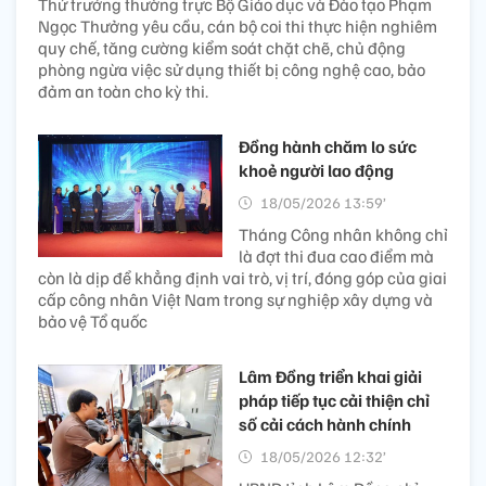
Thứ trưởng thường trực Bộ Giáo dục và Đào tạo Phạm
Ngọc Thưởng yêu cầu, cán bộ coi thi thực hiện nghiêm
quy chế, tăng cường kiểm soát chặt chẽ, chủ động
phòng ngừa việc sử dụng thiết bị công nghệ cao, bảo
đảm an toàn cho kỳ thi.
Đồng hành chăm lo sức
khoẻ người lao động
18/05/2026 13:59’
Tháng Công nhân không chỉ
là đợt thi đua cao điểm mà
còn là dịp để khẳng định vai trò, vị trí, đóng góp của giai
cấp công nhân Việt Nam trong sự nghiệp xây dựng và
bảo vệ Tổ quốc
Lâm Đồng triển khai giải
pháp tiếp tục cải thiện chỉ
số cải cách hành chính
18/05/2026 12:32’