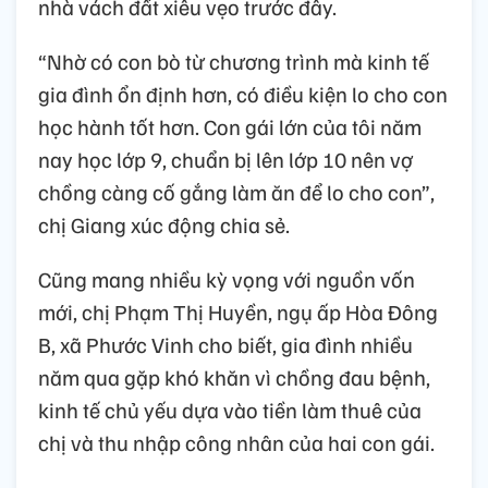
nhà vách đất xiêu vẹo trước đây.
“Nhờ có con bò từ chương trình mà kinh tế
gia đình ổn định hơn, có điều kiện lo cho con
học hành tốt hơn. Con gái lớn của tôi năm
nay học lớp 9, chuẩn bị lên lớp 10 nên vợ
chồng càng cố gắng làm ăn để lo cho con”,
chị Giang xúc động chia sẻ.
Cũng mang nhiều kỳ vọng với nguồn vốn
mới, chị Phạm Thị Huyền, ngụ ấp Hòa Đông
B, xã Phước Vinh cho biết, gia đình nhiều
năm qua gặp khó khăn vì chồng đau bệnh,
kinh tế chủ yếu dựa vào tiền làm thuê của
chị và thu nhập công nhân của hai con gái.