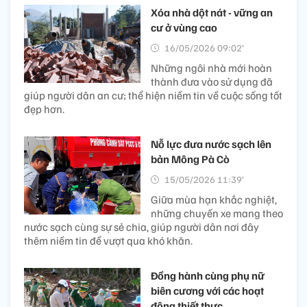
Xóa nhà dột nát - vững an
cư ở vùng cao
16/05/2026 09:02’
Những ngôi nhà mới hoàn
thành đưa vào sử dụng đã
giúp người dân an cư; thể hiện niềm tin về cuộc sống tốt
đẹp hơn.
Nỗ lực đưa nước sạch lên
bản Mông Pà Cò
15/05/2026 11:39’
Giữa mùa hạn khắc nghiệt,
những chuyến xe mang theo
nước sạch cùng sự sẻ chia, giúp người dân nơi đây
thêm niềm tin để vượt qua khó khăn.
Đồng hành cùng phụ nữ
biên cương với các hoạt
động thiết thực