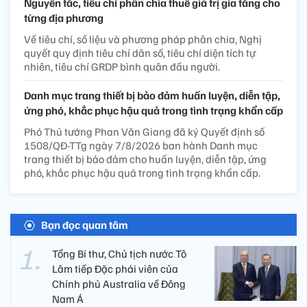
Nguyên tắc, tiêu chí phân chia thuế giá trị gia tăng cho
từng địa phương
Về tiêu chí, số liệu và phương pháp phân chia, Nghị
quyết quy định tiêu chí dân số, tiêu chí diện tích tự
nhiên, tiêu chí GRDP bình quân đầu người.
Danh mục trang thiết bị bảo đảm huấn luyện, diễn tập,
ứng phó, khắc phục hậu quả trong tình trạng khẩn cấp
Phó Thủ tướng Phan Văn Giang đã ký Quyết định số
1508/QĐ-TTg ngày 7/8/2026 ban hành Danh mục
trang thiết bị bảo đảm cho huấn luyện, diễn tập, ứng
phó, khắc phục hậu quả trong tình trạng khẩn cấp.
Bạn đọc quan tâm
Tổng Bí thư, Chủ tịch nước Tô
Lâm tiếp Đặc phái viên của
Chính phủ Australia về Đông
Nam Á