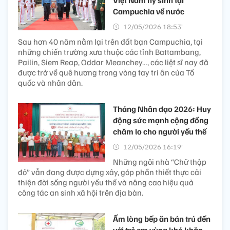
Việt Nam hy sinh tại
Campuchia về nước
12/05/2026 18:53’
Sau hơn 40 năm nằm lại trên đất bạn Campuchia, tại
những chiến trường xưa thuộc các tỉnh Battambang,
Pailin, Siem Reap, Oddar Meanchey…, các liệt sĩ nay đã
được trở về quê hương trong vòng tay tri ân của Tổ
quốc và nhân dân.
Tháng Nhân đạo 2026: Huy
động sức mạnh cộng đồng
chăm lo cho người yếu thế
12/05/2026 16:19’
Những ngôi nhà “Chữ thập
đỏ” vẫn đang được dựng xây, góp phần thiết thực cải
thiện đời sống người yếu thế và nâng cao hiệu quả
công tác an sinh xã hội trên địa bàn.
Ấm lòng bếp ăn bán trú đến