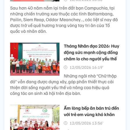
Sau hơn 40 năm nằm lại trên đất bạn Campuchia, tại
những chiến trường xưa thuộc các tỉnh Battambang,
Pailin, Siem Reap, Oddar Meanchey…, các liệt sĩ nay đã
được trở về quê hương trong vòng tay tri ân của Tổ
quốc và nhân dân.
Tháng Nhân đạo 2026: Huy
động sức mạnh cộng đồng
chăm lo cho người yếu thế
12/05/2026 16:19’
Những ngôi nhà “Chữ thập
đỏ” vẫn đang được dựng xây, góp phần thiết thực cải
thiện đời sống người yếu thế và nâng cao hiệu quả
công tác an sinh xã hội trên địa bàn.
Ấm lòng bếp ăn bán trú đến
với trẻ em vùng khó khăn​
12/05/2026 13:56’