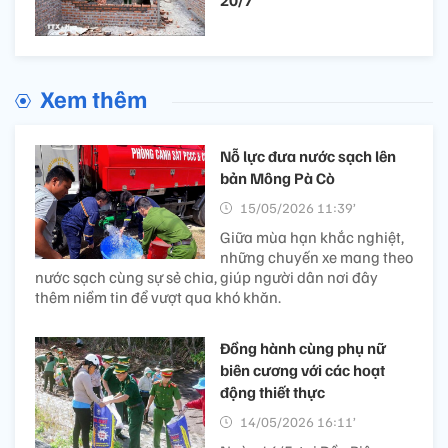
20/7
Xem thêm
Nỗ lực đưa nước sạch lên
bản Mông Pà Cò
15/05/2026 11:39’
Giữa mùa hạn khắc nghiệt,
những chuyến xe mang theo
nước sạch cùng sự sẻ chia, giúp người dân nơi đây
thêm niềm tin để vượt qua khó khăn.
Đồng hành cùng phụ nữ
biên cương với các hoạt
động thiết thực
14/05/2026 16:11’