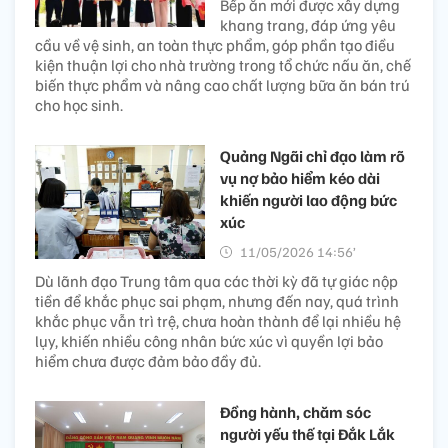
Bếp ăn mới được xây dựng
khang trang, đáp ứng yêu
cầu về vệ sinh, an toàn thực phẩm, góp phần tạo điều
kiện thuận lợi cho nhà trường trong tổ chức nấu ăn, chế
biến thực phẩm và nâng cao chất lượng bữa ăn bán trú
cho học sinh.
Quảng Ngãi chỉ đạo làm rõ
vụ nợ bảo hiểm kéo dài
khiến người lao động bức
xúc
11/05/2026 14:56’
Dù lãnh đạo Trung tâm qua các thời kỳ đã tự giác nộp
tiền để khắc phục sai phạm, nhưng đến nay, quá trình
khắc phục vẫn trì trệ, chưa hoàn thành để lại nhiều hệ
lụy, khiến nhiều công nhân bức xúc vì quyền lợi bảo
hiểm chưa được đảm bảo đầy đủ.
Đồng hành, chăm sóc
người yếu thế tại Đắk Lắk