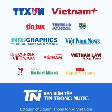
Cơ quan chủ quản: Thông tấn xã Việt Nam