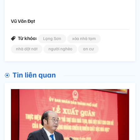
Vũ Văn Đạt
Từ khóa:
Lạng Sơn
xóa nhà tạm
nhà dột nát
người nghèo
an cư
Tin liên quan