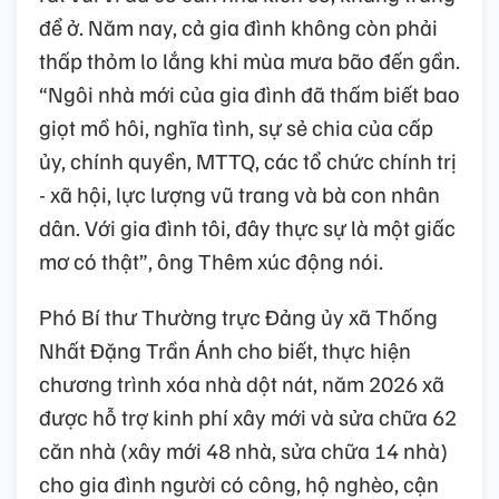
để ở. Năm nay, cả gia đình không còn phải
thấp thỏm lo lắng khi mùa mưa bão đến gần.
“Ngôi nhà mới của gia đình đã thấm biết bao
giọt mồ hôi, nghĩa tình, sự sẻ chia của cấp
ủy, chính quyền, MTTQ, các tổ chức chính trị
- xã hội, lực lượng vũ trang và bà con nhân
dân. Với gia đình tôi, đây thực sự là một giấc
mơ có thật”, ông Thêm xúc động nói.
Phó Bí thư Thường trực Đảng ủy xã Thống
Nhất Đặng Trần Ánh cho biết, thực hiện
chương trình xóa nhà dột nát, năm 2026 xã
được hỗ trợ kinh phí xây mới và sửa chữa 62
căn nhà (xây mới 48 nhà, sửa chữa 14 nhà)
cho gia đình người có công, hộ nghèo, cận