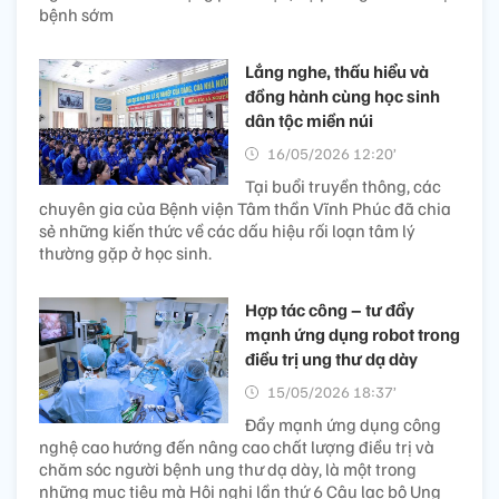
bệnh sớm
Lắng nghe, thấu hiểu và
đồng hành cùng học sinh
dân tộc miền núi
16/05/2026 12:20’
Tại buổi truyền thông, các
chuyên gia của Bệnh viện Tâm thần Vĩnh Phúc đã chia
sẻ những kiến thức về các dấu hiệu rối loạn tâm lý
thường gặp ở học sinh.
Hợp tác công – tư đẩy
mạnh ứng dụng robot trong
điều trị ung thư dạ dày
15/05/2026 18:37’
Đẩy mạnh ứng dụng công
nghệ cao hướng đến nâng cao chất lượng điều trị và
chăm sóc người bệnh ung thư dạ dày, là một trong
những mục tiêu mà Hội nghị lần thứ 6 Câu lạc bộ Ung