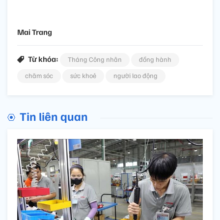
Mai Trang
Từ khóa:
Tháng Công nhân
đồng hành
chăm sóc
sức khoẻ
người lao động
Tin liên quan