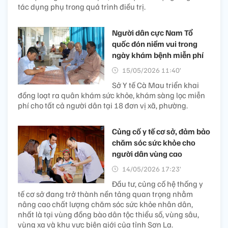
tác dụng phụ trong quá trình điều trị.
Người dân cực Nam Tổ
quốc đón niềm vui trong
ngày khám bệnh miễn phí
15/05/2026 11:40’
Sở Y tế Cà Mau triển khai
đồng loạt ra quân khám sức khỏe, khám sàng lọc miễn
phí cho tất cả người dân tại 18 đơn vị xã, phường.
Củng cố y tế cơ sở, đảm bảo
chăm sóc sức khỏe cho
người dân vùng cao
14/05/2026 17:23’
Đầu tư, củng cố hệ thống y
tế cơ sở đang trở thành nền tảng quan trọng nhằm
nâng cao chất lượng chăm sóc sức khỏe nhân dân,
nhất là tại vùng đồng bào dân tộc thiểu số, vùng sâu,
vùng xa và khu vực biên giới của tỉnh Sơn La.