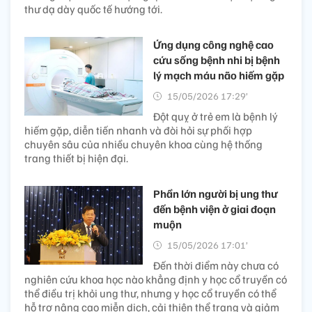
thư dạ dày quốc tế hướng tới.
Ứng dụng công nghệ cao
cứu sống bệnh nhi bị bệnh
lý mạch máu não hiếm gặp
15/05/2026 17:29’
Đột quỵ ở trẻ em là bệnh lý
hiếm gặp, diễn tiến nhanh và đòi hỏi sự phối hợp
chuyên sâu của nhiều chuyên khoa cùng hệ thống
trang thiết bị hiện đại.
Phần lớn người bị ung thư
đến bệnh viện ở giai đoạn
muộn
15/05/2026 17:01’
Đến thời điểm này chưa có
nghiên cứu khoa học nào khẳng định y học cổ truyền có
thể điều trị khỏi ung thư, nhưng y học cổ truyền có thể
hỗ trợ nâng cao miễn dịch, cải thiện thể trạng và giảm