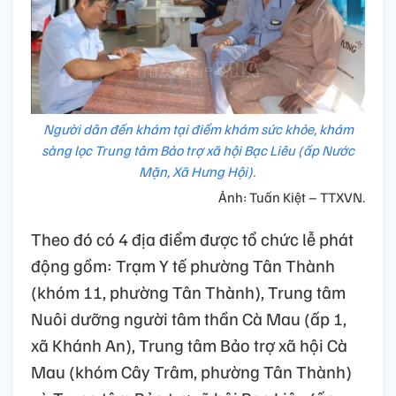
Người dân đến khám tại điểm khám sức khỏe, khám
sàng lọc Trung tâm Bảo trợ xã hội Bạc Liêu (ấp Nước
Mặn, Xã Hưng Hội).
Ảnh: Tuấn Kiệt – TTXVN.
Theo đó có 4 địa điểm được tổ chức lễ phát
động gồm: Trạm Y tế phường Tân Thành
(khóm 11, phường Tân Thành), Trung tâm
Nuôi dưỡng người tâm thần Cà Mau (ấp 1,
xã Khánh An), Trung tâm Bảo trợ xã hội Cà
Mau (khóm Cây Trâm, phường Tân Thành)