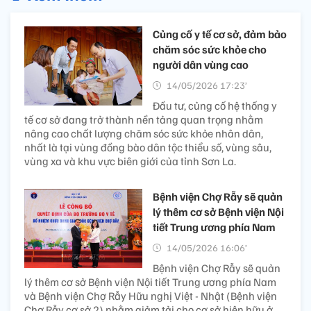
Củng cố y tế cơ sở, đảm bảo
chăm sóc sức khỏe cho
người dân vùng cao
14/05/2026 17:23’
Đầu tư, củng cố hệ thống y
tế cơ sở đang trở thành nền tảng quan trọng nhằm
nâng cao chất lượng chăm sóc sức khỏe nhân dân,
nhất là tại vùng đồng bào dân tộc thiểu số, vùng sâu,
vùng xa và khu vực biên giới của tỉnh Sơn La.
Bệnh viện Chợ Rẫy sẽ quản
lý thêm cơ sở Bệnh viện Nội
tiết Trung ương phía Nam
14/05/2026 16:06’
Bệnh viện Chợ Rẫy sẽ quản
lý thêm cơ sở Bệnh viện Nội tiết Trung ương phía Nam
và Bệnh viện Chợ Rẫy Hữu nghị Việt - Nhật (Bệnh viện
Chợ Rẫy cơ sở 2) nhằm giảm tải cho cơ sở hiện hữu ở