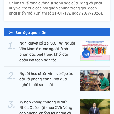
Chính trị về tăng cường sự lãnh đạo của Đảng và phát
huy vai trò của các hội quần chúng trong giai đoạn
phát triển mới (Chỉ thị số 11-CT/TW, ngày 20/7/2026).
Bạn đọc quan tâm
Nghị quyết số 23-NQ/TW: Người
Việt Nam ở nước ngoài là bộ
phận đặc biệt trong khối đại
đoàn kết toàn dân tộc
Người họa sĩ tôn vinh vẻ đẹp áo
dài và phong cảnh Việt qua
nghệ thuật sơn mài
Kỳ họp không thường lệ thứ
Nhất, Quốc hội khóa XVI: Nâng
cao phòng, chống tội phạm và