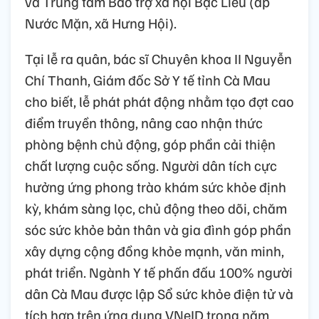
và Trung tâm Bảo trợ xã hội Bạc Liêu (ấp
Nước Mặn, xã Hưng Hội).
Tại lễ ra quân, bác sĩ Chuyên khoa II Nguyễn
Chí Thanh, Giám đốc Sở Y tế tỉnh Cà Mau
cho biết, lễ phát phát động nhằm tạo đợt cao
điểm truyền thông, nâng cao nhận thức
phòng bệnh chủ động, góp phần cải thiện
chất lượng cuộc sống. Người dân tích cực
hưởng ứng phong trào khám sức khỏe định
kỳ, khám sàng lọc, chủ động theo dõi, chăm
sóc sức khỏe bản thân và gia đình góp phần
xây dựng cộng đồng khỏe mạnh, văn minh,
phát triển. Ngành Y tế phấn đấu 100% người
dân Cà Mau được lập Sổ sức khỏe điện tử và
tích hợp trên ứng dụng VNeID trong năm