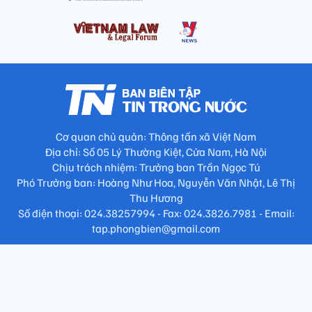
Cơ quan chủ quản: Thông tấn xã Việt Nam
Địa chỉ: Số 05 Lý Thường Kiệt, Cửa Nam, Hà Nội
Chịu trách nhiệm: Trưởng ban Trần Ngọc Tú
Phó Trưởng ban: Hoàng Như Hoa, Nguyễn Văn Nhật, Lê Thị
Thu Hương
Số điện thoại: 024.38257994 - Fax: 024.3826.7981 - Email:
tap.phongbien@gmail.com
Không sao chép nội dung khi chưa có sự đồng ý bằng văn bản