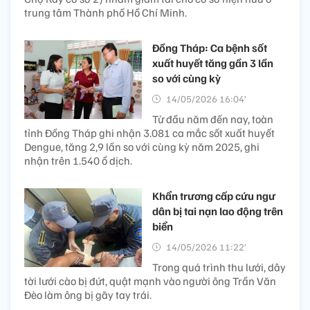
trung tâm Thành phố Hồ Chí Minh.
Đồng Tháp: Ca bệnh sốt
xuất huyết tăng gần 3 lần
so với cùng kỳ
14/05/2026 16:04’
Từ đầu năm đến nay, toàn
tỉnh Đồng Tháp ghi nhận 3.081 ca mắc sốt xuất huyết
Dengue, tăng 2,9 lần so với cùng kỳ năm 2025, ghi
nhận trên 1.540 ổ dịch.
Khẩn trương cấp cứu ngư
dân bị tai nạn lao động trên
biển
14/05/2026 11:22’
Trong quá trình thu lưới, dây
tời lưới cào bị đứt, quật mạnh vào người ông Trần Văn
Đèo làm ông bị gãy tay trái.