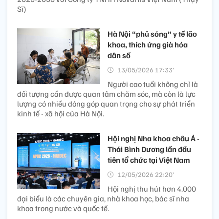
Sĩ)
Hà Nội “phủ sóng” y tế lão
khoa, thích ứng già hóa
dân số
13/05/2026 17:33’
Người cao tuổi không chỉ là
đối tượng cần được quan tâm chăm sóc, mà còn là lực
lượng có nhiều đóng góp quan trọng cho sự phát triển
kinh tế - xã hội của Hà Nội.
Hội nghị Nha khoa châu Á -
Thái Bình Dương lần đầu
tiên tổ chức tại Việt Nam
12/05/2026 22:20’
Hội nghị thu hút hơn 4.000
đại biểu là các chuyên gia, nhà khoa học, bác sĩ nha
khoa trong nước và quốc tế.