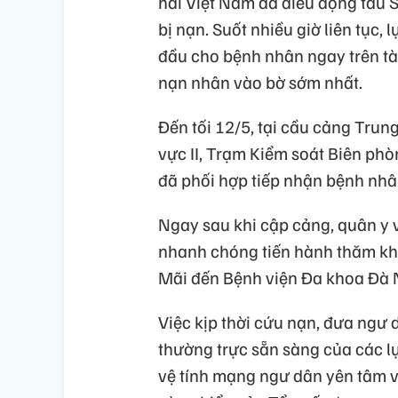
hải Việt Nam đã điều động tàu 
bị nạn. Suốt nhiều giờ liên tục,
đầu cho bệnh nhân ngay trên tàu
nạn nhân vào bờ sớm nhất.
Đến tối 12/5, tại cầu cảng Tru
vực II, Trạm Kiểm soát Biên ph
đã phối hợp tiếp nhận bệnh nhâ
Ngay sau khi cập cảng, quân y 
nhanh chóng tiến hành thăm kh
Mãi đến Bệnh viện Đa khoa Đà Nẵn
Việc kịp thời cứu nạn, đưa ngư d
thường trực sẵn sàng của các l
vệ tính mạng ngư dân yên tâm v