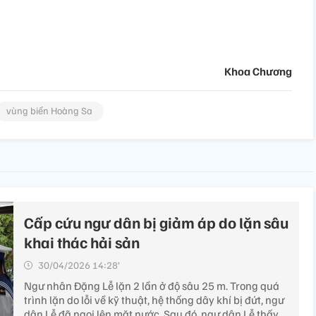
Khoa Chương
vùng biển Hoàng Sa
Cấp cứu ngư dân bị giảm áp do lặn sâu
khai thác hải sản
30/04/2026 14:28’
Ngư nhân Đặng Lễ lặn 2 lần ở độ sâu 25 m. Trong quá
trình lặn do lỗi về kỹ thuật, hệ thống dây khí bị đứt, ngư
dân Lễ đã ngoi lên mặt nước. Sau đó, ngư dân Lễ thấy