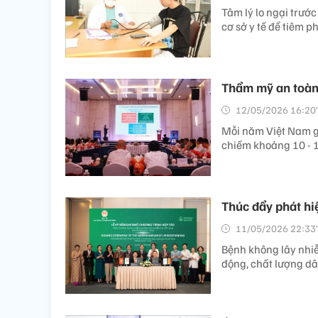
Tâm lý lo ngại trướ
cơ sở y tế để tiêm p
Thẩm mỹ an toàn:
12/05/2026 16:20’
Mỗi năm Việt Nam g
chiếm khoảng 10 - 
Thúc đẩy phát hi
11/05/2026 22:33’
Bệnh không lây nhiễ
động, chất lượng dâ