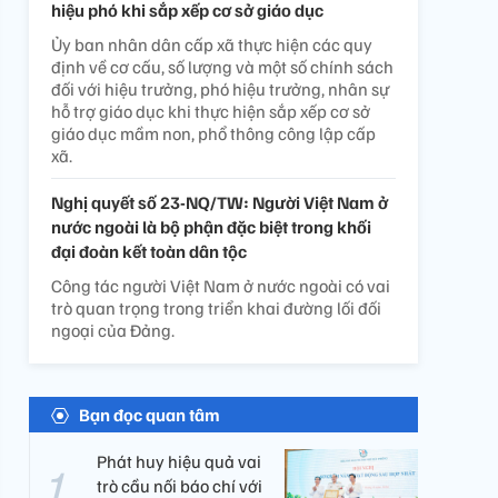
hiệu phó khi sắp xếp cơ sở giáo dục
Ủy ban nhân dân cấp xã thực hiện các quy
định về cơ cấu, số lượng và một số chính sách
đối với hiệu trưởng, phó hiệu trưởng, nhân sự
hỗ trợ giáo dục khi thực hiện sắp xếp cơ sở
giáo dục mầm non, phổ thông công lập cấp
xã.
Nghị quyết số 23-NQ/TW: Người Việt Nam ở
nước ngoài là bộ phận đặc biệt trong khối
đại đoàn kết toàn dân tộc
Công tác người Việt Nam ở nước ngoài có vai
trò quan trọng trong triển khai đường lối đối
ngoại của Đảng.
Bạn đọc quan tâm
Phát huy hiệu quả vai
trò cầu nối báo chí với