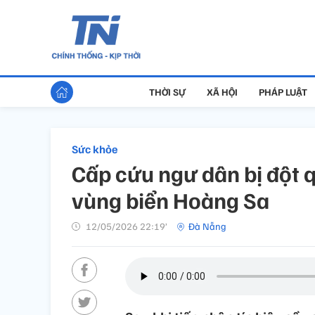
THỜI SỰ
XÃ HỘI
PHÁP LUẬT
Sức khỏe
Cấp cứu ngư dân bị đột q
vùng biển Hoàng Sa
12/05/2026 22:19’
Đà Nẵng