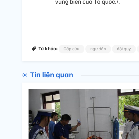
vùng biển của Tổ quốc./.
Từ khóa:
Cấp cứu
ngư dân
đột quỵ
Tin liên quan