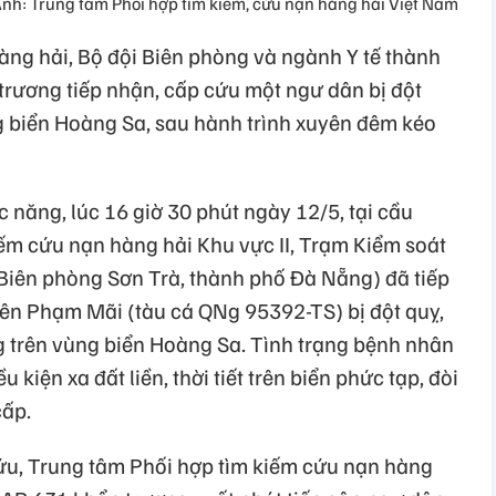
nh: Trung tâm Phối hợp tìm kiếm, cứu nạn hàng hải Việt Nam
àng hải, Bộ đội Biên phòng và ngành Y tế thành
rương tiếp nhận, cấp cứu một ngư dân bị đột
g biển Hoàng Sa, sau hành trình xuyên đêm kéo
c năng, lúc 16 giờ 30 phút ngày 12/5, tại cầu
ếm cứu nạn hàng hải Khu vực II, Trạm Kiểm soát
Biên phòng Sơn Trà, thành phố Đà Nẵng) đã tiếp
viên Phạm Mãi (tàu cá QNg 95392-TS) bị đột quỵ,
ng trên vùng biển Hoàng Sa. Tình trạng bệnh nhân
 kiện xa đất liền, thời tiết trên biển phức tạp, đòi
cấp.
cứu, Trung tâm Phối hợp tìm kiếm cứu nạn hàng