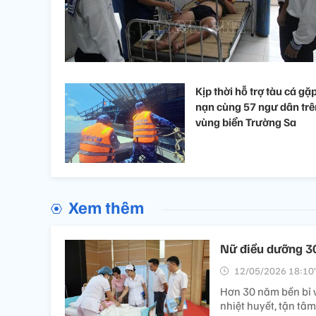
Kịp thời hỗ trợ tàu cá gặ
nạn cùng 57 ngư dân trê
vùng biển Trường Sa
Xem thêm
Nữ điều dưỡng 3
12/05/2026 18:10’
Hơn 30 năm bền bỉ 
nhiệt huyết, tận tâ