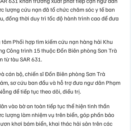
SAR 631 khẩn trương xuất phát tiếp cận ngư dân
 lực lượng cứu nạn đã tổ chức chăm sóc y tế ban
, đồng thời duy trì tốc độ hành trình cao để đưa
ng tâm Phối hợp tìm kiếm cứu nạn hàng hải Khu
òng Công trình 15 thuộc Đồn Biên phòng Sơn Trà
n từ tàu SAR 631.
và cán bộ, chiến sĩ Đồn Biên phòng Sơn Trà
ám, sơ cứu ban đầu và hỗ trợ đưa ngư dân Phạm
g để tiếp tục theo dõi, điều trị.
ân vào bờ an toàn tiếp tục thể hiện tinh thần
ực lượng làm nhiệm vụ trên biển, góp phần bảo
ươn khơi bám biển, khai thác hải sản trên các