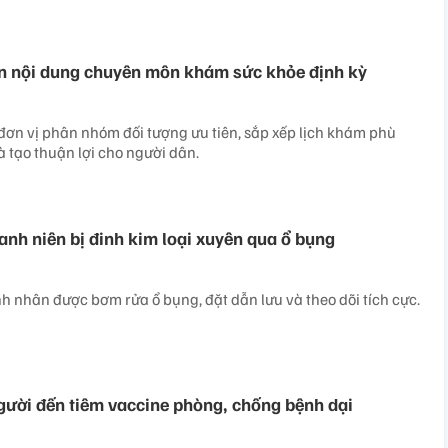
ẫn nội dung chuyên môn khám sức khỏe định kỳ
c đơn vị phân nhóm đối tượng ưu tiên, sắp xếp lịch khám phù
à tạo thuận lợi cho người dân.
nh niên bị đinh kim loại xuyên qua ổ bụng
h nhân được bơm rửa ổ bụng, đặt dẫn lưu và theo dõi tích cực.
gười đến tiêm vaccine phòng, chống bệnh dại