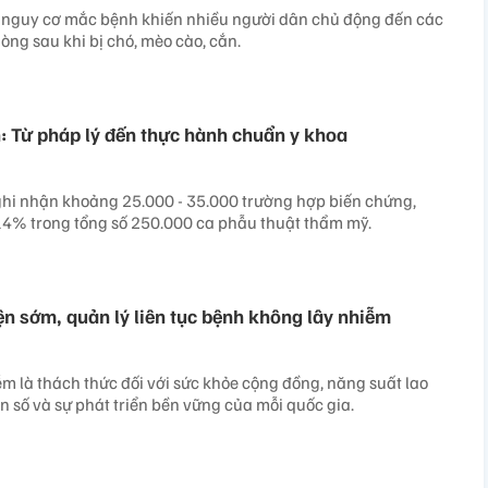
c nguy cơ mắc bệnh khiến nhiều người dân chủ động đến các
hòng sau khi bị chó, mèo cào, cắn.
 Từ pháp lý đến thực hành chuẩn y khoa
hi nhận khoảng 25.000 - 35.000 trường hợp biến chứng,
14% trong tổng số 250.000 ca phẫu thuật thẩm mỹ.
ện sớm, quản lý liên tục bệnh không lây nhiễm
m là thách thức đối với sức khỏe cộng đồng, năng suất lao
n số và sự phát triển bền vững của mỗi quốc gia.