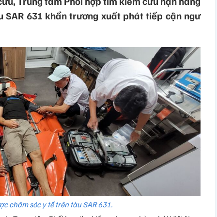
 cứu, Trung tâm Phối hợp tìm kiếm cứu nạn hàng
u SAR 631 khẩn trương xuất phát tiếp cận ngư
c chăm sóc y tế trên tàu SAR 631.