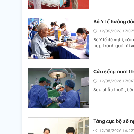
Bộ Y tế hướng d
12/05/2026 17:07’
Bộ Y tế đề nghị, cá
hợp, tránh quá tải v
Cứu sống nam tha
12/05/2026 17:04’
Sau phẫu thuật, bện
Tăng cục bộ số n
12/05/2026 16:22’